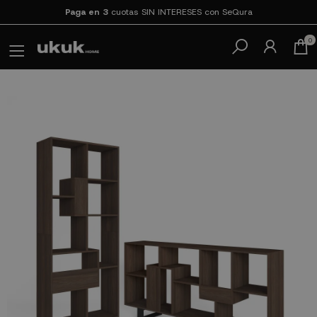
Paga en 3
cuotas SIN INTERESES con SeQura
0