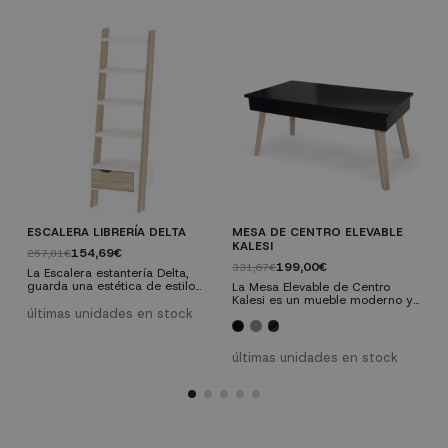
ESCALERA LIBRERÍA DELTA
MESA DE CENTRO ELEVABLE
L
KALESI
154,69€
257,81€
5
199,00€
331,67€
La Escalera estantería Delta,
L
guarda una estética de estilo
d
La Mesa Elevable de Centro
nórdico, haciendo de esta pieza
q
Kalesi es un mueble moderno y
un mueble decorativo a la vez
t
últimas unidades en stock
elegante capaz de vestir casi
e
que funcional. Tiene forma de
p
cualquier estancia y que,
escalera con un cajón inferior
p
además, nos ofrece un espacio
que te ayudará a organizar a la
d
extra bajo su tapa para guardar
últimas unidades en stock
perfección el espacio de tu
m
cualquier objeto que
hogar.
necesitemos tener a mano.