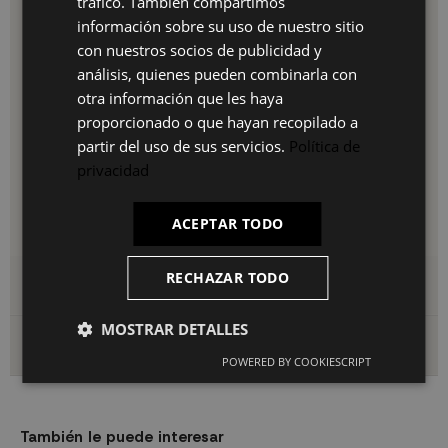
tráfico. También compartimos
PT
Adaptable a tu Espacio y Estilo
información sobre su uso de nuestro sitio
La flexibilidad del montaje hace de esta estantería un
con nuestros socios de publicidad y
FR
mueble único: en horizontal ocupa más ancho para espacios
análisis, quienes pueden combinarla con
abiertos y amplios; en vertical aprovecha la altura para
IT
otra información que les haya
rincones más estrechos. La combinación roble oscuro/roble
oscuro aporta personalidad y modernidad a cualquier
proporcionado o que hayan recopilado a
decoración.
partir del uso de sus servicios.
Política de
Montaje Sencillo
privacidad
Incluye todos los herrajes necesarios para una instalación
rápida y segura, tanto apoyada en pared como como mueble
ACEPTAR TODO
independiente.
RECHAZAR TODO
Detalles del producto
MOSTRAR DETALLES
Envío y devoluciones
POWERED BY COOKIESCRIPT
También le puede interesar