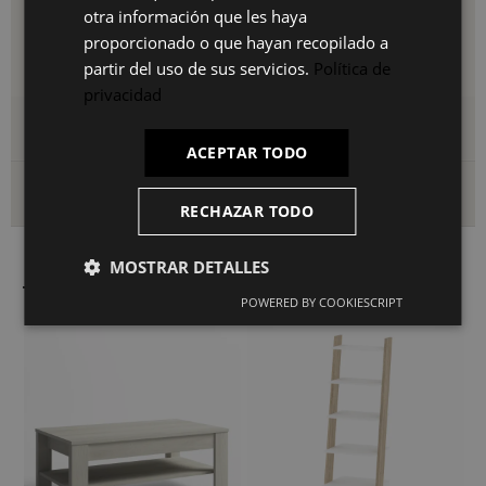
IT
otra información que les haya
Incluye todos los herrajes necesarios para una instalación
proporcionado o que hayan recopilado a
rápida y segura, tanto apoyada en pared como como mueble
independiente.
partir del uso de sus servicios.
Política de
privacidad
Detalles del producto
ACEPTAR TODO
Envío y devoluciones
RECHAZAR TODO
MOSTRAR DETALLES
También le puede interesar
POWERED BY COOKIESCRIPT