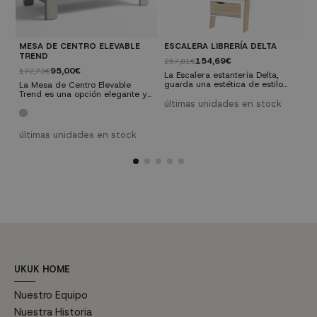
MESA DE CENTRO ELEVABLE
ESCALERA LIBRERÍA DELTA
L
TREND
154,69€
257,81€
5
95,00€
172,73€
La Escalera estantería Delta,
L
guarda una estética de estilo
d
La Mesa de Centro Elevable
nórdico, haciendo de esta pieza
q
Trend es una opción elegante y
un mueble decorativo a la vez
t
funcional para tu sala de estar.
últimas unidades en stock
e
que funcional. Tiene forma de
p
Con su diseño moderno y
escalera con un cajón inferior
p
estructura elevable, ofrece
que te ayudará a organizar a la
d
versatilidad y espacio de
últimas unidades en stock
perfección el espacio de tu
m
almacenamiento adicional.
hogar.
Fabricada con materiales
duraderos y disponible en tres
colores, se adapta
perfectamente a cualquier
ambiente. ¡Añade estilo y
practicidad a tu hogar con
esta...
UKUK HOME
Nuestro Equipo
Nuestra Historia