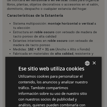
de montarla
en horizontal o en vertical
. Úsala para organizar
libros, plantas, objetos decorativos o accesorios en el salón,
dormitorio, despacho o cualquier estancia del hogar.
Características de la Estantería
Sistema multiposición:
montaje horizontal o vertical
a
tu elección
Estructura en
roble oscuro
con veteado de madera de
tacto poroso de alta calidad
Estantes interiores en
roble oscuro
con veteado de
madera de tacto poroso
Medidas:
162 x 67 x 31 cm
(Ancho x Alto x Fondo)
Fabricada en materiales de
alta calidad
, resistente y
duradera
×
Apta para salón, dormitorio, despacho, habitación
juvenil o pasillo
Ese sitio web utiliza cookies
Adaptable a tu Espacio y Estilo
Utilizamos cookies para personalizar el
SPANISH
La flexibilidad del montaje hace de esta estantería un
contenido, los anuncios y analizar nuestro
mueble único: en horizontal ocupa más ancho para espacios
ES
abiertos y amplios; en vertical aprovecha la altura para
tráfico. También compartimos
rincones más estrechos. La combinación roble oscuro/roble
PT
información sobre su uso de nuestro sitio
oscuro aporta personalidad y modernidad a cualquier
con nuestros socios de publicidad y
decoración.
FR
análisis, quienes pueden combinarla con
Montaje Sencillo