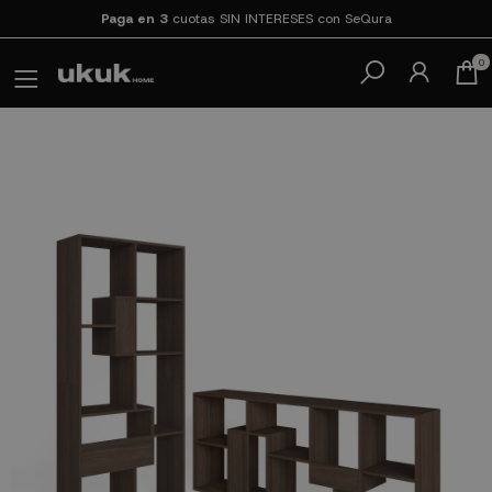
Paga en 3
cuotas SIN INTERESES con SeQura
0