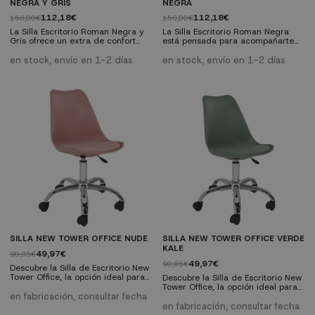
NEGRA Y GRIS
NEGRA
112,18€
112,18€
158,00€
158,00€
La Silla Escritorio Roman Negra y
La Silla Escritorio Roman Negra
Gris ofrece un extra de confort
está pensada para acompañarte
para el despacho o la zona de
en tus horas de trabajo o estudio
estudio gracias a su asiento
con comodidad. Su asiento
en stock, envío en 1-2 días
en stock, envío en 1-2 días
acolchado y respaldo ergonómico.
acolchado, el respaldo
La combinación de tonos negro y
ergonómico y la base con ruedas
gris y la base con ruedas aportan
permiten una postura cómoda y
un acabado moderno y práctico.
movilidad fluida frente al
Características técnicas:- Tipo:
escritorio. Características
silla de escritorio giratoria-
técnicas:- Tipo: silla de escritorio
Colores: negro y gris- Respaldo:...
giratoria- Color: negro- Respaldo:
diseño ergonómico en...
SILLA NEW TOWER OFFICE NUDE
SILLA NEW TOWER OFFICE VERDE
KALE
49,97€
90,85€
49,97€
90,85€
Descubre la Silla de Escritorio New
Tower Office, la opción ideal para
Descubre la Silla de Escritorio New
tu espacio de trabajo. Esta silla
Tower Office, la opción ideal para
ergonómica cuenta con un asiento
en fabricación, consultar fecha
tu espacio de trabajo. Esta silla
tapizado en polipiel, 5 patas
ergonómica cuenta con un asiento
en fabricación, consultar fecha
cromadas, sistema de regulación
tapizado en polipiel, 5 patas