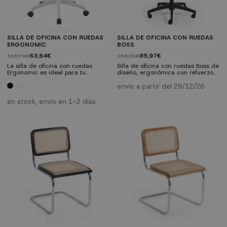
SILLA DE OFICINA CON RUEDAS
SILLA DE OFICINA CON RUEDAS
ERGONOMIC
BOSS
63,64€
85,97€
115,71€
156,31€
La silla de oficina con ruedas
Silla de oficina con ruedas Boss de
Ergonomic es ideal para tu
diseño, ergonómica con refuerzo
espacio de trabajo gracias a su
lumbar, muy compacta,
diseño actual y ergonómico.
confortable. Ideal para ambientes
envío a partir del 29/12/26
de trabajo y oficinas como para tu
despacho en casa o como silla de
en stock, envío en 1-2 días
estudio.