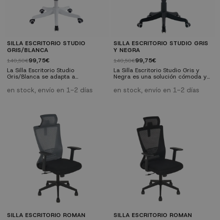
SILLA ESCRITORIO STUDIO
SILLA ESCRITORIO STUDIO GRIS
GRIS/BLANCA
Y NEGRA
99,75€
99,75€
140,50€
140,50€
La Silla Escritorio Studio
La Silla Escritorio Studio Gris y
Gris/Blanca se adapta a
Negra es una solución cómoda y
despachos luminosos y juveniles
funcional para espacios de trabajo
gracias a la combinación de su
en casa u oficina. Su asiento
en stock, envío en 1-2 días
en stock, envío en 1-2 días
estructura blanca y su tapizado
acolchado, el respaldo
gris. Ofrece una sentada cómoda
ergonómico y la base con ruedas
con asiento acolchado, respaldo
permiten trabajar durante más
ergonómico y base con ruedas.
tiempo con mayor comodidad.
Características técnicas:- Tipo:
Características técnicas:- Tipo:
silla de escritorio giratoria-
silla de escritorio giratoria-
Colores: blanco y gris- Respaldo:
Colores: gris y negro- Respaldo:
diseño ergonómico...
diseño ergonómico...
SILLA ESCRITORIO ROMAN
SILLA ESCRITORIO ROMAN