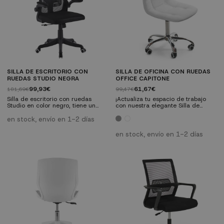
SILLA DE ESCRITORIO CON
SILLA DE OFICINA CON RUEDAS
RUEDAS STUDIO NEGRA
OFFICE CAPITONE
99,93€
61,67€
181,69€
99,47€
Silla de escritorio con ruedas
¡Actualiza tu espacio de trabajo
Studio en color negro, tiene un
con nuestra elegante Silla de
diseño ergonómico con refuerzo
Oficina con Ruedas Office
lumbar. Es una silla muy
Capitoné! Con un diseño inspirado
en stock, envío en 1-2 días
compacta, confortable. Ideal para
y tapizado en PU de alta calidad,
ambientes de estudio, trabajo,
ofrece comodidad ergonómica y
en stock, envío en 1-2 días
tanto en oficinas como para tu
resistencia. Fácil de montar y
despacho en casa o como silla de
mantener, cumple con los más
estudio.
altos estándares de seguridad. No
esperes más, ¡transforma tu oficina
con estilo y confort hoy mismo!