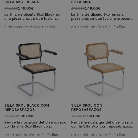
SILLA SKOL BLACK
SILLA SKOL
149,05€
149,05€
271,00€
271,00€
La Silla de diseño Skol Black es
La Silla de diseño Skol es una
una pieza clásica que fusiona
pieza clásica que fusiona artesanía
artesanía tradicional con métodos
tradicional con métodos
industriales modernos. Con patas
industriales modernos. Con patas
últimas unidades en stock
en stock, envío en 1-2 días
de tubo de acero cromado,
de tubo de acero cromado,
respaldo y asiento en madera de
respaldo y asiento en madera de
olmo y ratán natural, esta silla
olmo y ratán natural, esta silla
combina diseño clásico y
combina diseño clásico y
funcionalidad moderna. Ideal para
funcionalidad moderna. Ideal para
el hogar, la oficina o entornos de
el hogar, la oficina o entornos de
hostelería. Características
hostelería. Características
técnicas:...
técnicas: Medidas:...
SILLA SKOL BLACK CON
SILLA SKOL CON
REPOSABRAZOS
REPOSABRAZOS
168,85€
168,85€
307,00€
307,00€
Revive la nostalgia del diseño retro
Revive la nostalgia del diseño retro
con la Silla Skol Black con
con la Silla Skol con reposabrazos.
reposabrazos. Su estructura de
Su estructura de acero tubular y
acero tubular y su asiento de
su asiento de madera con ratán
en stock, envío en 1-2 días
en stock, envío en 1-2 días