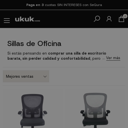
Paga en 3
cuotas SIN INTERESES con SeQura
0
Sillas de Oficina
Si estás pensando en
comprar una silla de escritorio
barata, sin perder calidad y confortabilidad
, pero no sabes
cuál es la más adecuada para ti, nos hemos preocupado por
los detalles a tener en cuenta al hacer la selección de los
productos que te ofrecemos. Despeja tus dudas
y
elige correctamente una silla de oficina en nuestro
catálogo online
.