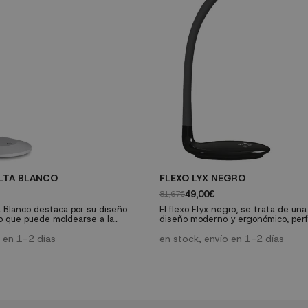
OLTA BLANCO
FLEXO LYX NEGRO
49,00€
81,67€
ta Blanco destaca por su diseño
El flexo Flyx negro, se trata de un
zo que puede moldearse a la
diseño moderno y ergonómico, perf
. Esta fabricado en acero y ABS
mesa de trabajo y actividades de e
en color blanco. Funciona con led
o en 1-2 días
en stock, envío en 1-2 días
y proporciona una luz fría de