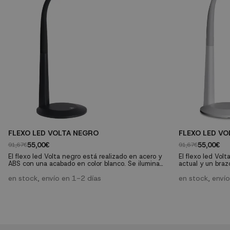
FLEXO LED VOLTA NEGRO
FLEXO LED V
55,00€
55,00€
91,67€
91,67€
El flexo led Volta negro está realizado en acero y
El flexo led Vol
ABS con una acabado en color blanco. Se ilumina
actual y un bra
con led integrado de 6W de potencia y ofrece una
posición de 180º
luz fría de 6000K. Puedes dirigir la luz a través del
en stock, envío en 1-2 días
con un acabado 
en stock, enví
brazo ajustable.
integrado de 6W 
6000K.