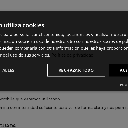
 flexo de escritorio perfecto para trabajar o estudiar
con el confo
b utiliza cookies
 ESCRITORIO?
s para personalizar el contenido, los anuncios y analizar nuestro
mación sobre su uso de nuestro sitio con nuestros socios de pub
al
que tenemos en la estancia y asegurarnos de que las lámparas de
s pueden combinarla con otra información que les haya proporci
r del uso de sus servicios.
Política de privacidad
xo con brazo y base pequeño, pero si cuentas con suficiente espac
TALLES
RECHAZAR TODO
ACE
 luz, pero consumen mucha energía y se calientan, por lo que es mej
nsumo eléctrico por lo que tu factura de la luz te costará mucho me
POWE
D LUMÍNICA
bombilla que estamos utilizando.
umina con intensidad suficiente para ver de forma clara y nos permit
ECUADA