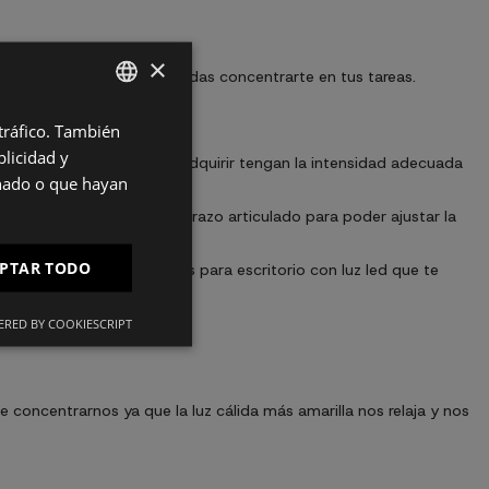
×
rt necesario para que puedas concentrarte en tus tareas.
 tráfico. También
SPANISH
licidad y
 escritorio que vamos a adquirir tengan la intensidad adecuada
ES
onado o que hayan
PT
io puedes poner uno con brazo articulado para poder ajustar la
FR
PTAR TODO
or opción elegir lámparas para escritorio con luz led que te
IT
nos.
RED BY COOKIESCRIPT
e concentrarnos ya que la luz cálida más amarilla nos relaja y nos