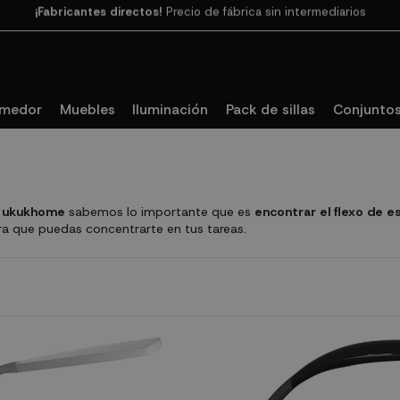
Paga en 3
cuotas SIN INTERESES con SeQura
omedor
Muebles
Iluminación
Pack de sillas
Conjuntos
n
ukukhome
sabemos lo importante que es
encontrar el flexo de es
ra que puedas concentrarte en tus tareas.