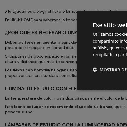
¿Te ayudamos a elegir el flexo o lámpara de escritorio ideal?
En
UKUKHOME.com
sabemos lo importante que es
encontrar el
Ese sitio we
¿POR QUÉ ES NECESARIO UNA BUENA LÁMPARA DE
Utilizamos cookie
compartimos infor
Debemos
tener en cuenta la cantidad de luz natural y ambient
análisis, quiene
para poder trabajar con comodidad.
recopilado a parti
Si dispones de poco espacio en la mesa lo mejor es poner un fle
altura y distancia que más te convenga.
MOSTRAR DE
Los
flexos con bombilla halógena
tienen una buena intensidad de
proporcionaran una luz clara con suficiente intensidad y bajo co
ILUMINA TU ESTUDIO CON FLEXOS DE ALTA CALIDA
La
temperatura de color
nos indica básicamente el color de la 
Para
leer o estudiar se recomienda el uso de luz blanca
, que il
provoca sueño.
LÁMPARAS DE ESTUDIO CON LA LUMINOSIDAD AD