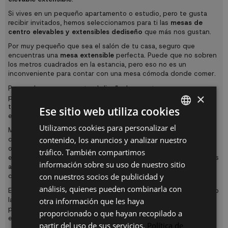
Si vives en un pequeño apartamento o estudio, pero te gusta
recibir invitados, hemos seleccionamos para ti las
mesas de
centro elevables y extensibles de
diseño
que más nos gustan.
Por muy pequeño que sea el salón de tu casa, seguro que
encuentras una
mesa extensible
perfecta. Puede que no sobren
los metros cuadrados en la estancia, pero eso no es un
inconveniente para contar con una mesa cómoda donde comer.
Por mucho que nos guste el diseño, los que tenemos una casa
×
pequeña debemos pensar en la practicidad y funcionalidad de
todos los muebles que queremos tener en cada estancia. Por
Ese sitio web utiliza cookies
ello, una
mesa extensible
es una inversión inteligente.
Utilizamos cookies para personalizar el
SPANISH
Mientras no necesitas una mesa grande para muchos
contenido, los anuncios y analizar nuestro
comensales una
mesa extensible
te permite tenerla recogida
ES
ocupando poco espacio, incluso puedes ubicarla en algún lugar
tráfico. También compartimos
en el que no impida el paso, cuando tengas invitados los puedes
PT
información sobre su uso de nuestro sitio
acomodar mejor que en una mesa pequeña y arrinconada donde
con nuestros socios de publicidad y
casi no caben ni las sillas.
FR
análisis, quienes pueden combinarla con
En UKUKHOME.com existen modelos de
mesas extensibles
como
IT
la mesa de cocina Fly extensible, en su versión más reducida
otra información que les haya
puede medir unos 31cm, puedes usarla como aparador, cuando
proporcionado o que hayan recopilado a
está totalmente desplegada mide 1,4 metros.
partir del uso de sus servicios.
Política de