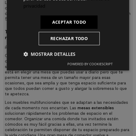
La mesa multifunción extensible Albufera te permite tener una
privacidad
consola cuando está plegada totalmente y una mesa extensible
desde 50cm de largo hasta 2,35m ya que es posible colocarla en
5 posiciones distintas.
ACEPTAR TODO
Tenemos la Mesa de comedor extensible que
necesitas
RECHAZAR TODO
¡Las
mesas de comedor extensibles
son la clave!
MOSTRAR DETALLES
Cuando invitas a comer en casa a toda la familia o celebras una
cena informal entre amigos, lo más importante a la hora de
POWERED BY COOKIESCRIPT
sentarse en torno a la mesa es la comodidad. Por eso la clave
está en elegir una mesa que puedas usar a diario pero que te
permita tener una mesa de un tamaño mayor para esas
ocasiones, que sea amplia y que tenga espacio suficiente para
que todos puedan comer a gusto y alargar la sobremesa lo que
te apetezca.
Los muebles multifuncionales que se adaptan a las necesidades
de cada momento nos encantan. Las
mesas extensibles
solucionan rápidamente los problemas de espacio en el
comedor. Organizar una comida donde tus invitados estén
cómodos es muy fácil gracias a ellas, una vez termine la
celebración te permiten disponer de tu espacio preparado para
la vida cotidiana. Una gran mesa de comedor vuelve a