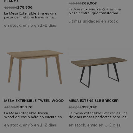
BLANCA
269,00€
413,85€
278,85€
429,00€
La Mesa Extensible Zira es una
pieza central que transforma
La Mesa Extensible Zira es una
cualquier espacio con su diseño
pieza central que transforma
versátil y moderno. Fabricada en
cualquier espacio con su diseño
últimas unidades en stock
materiales de calidad para una
versátil y moderno. Fabricada en
en stock, envío en 1-2 días
mayor robustez y durabilidad, esta
materiales de calidad para una
mesa se adapta a cualquier
mayor robustez y durabilidad, esta
espacio y ocasión. Características
mesa se adapta a cualquier
técnicas: Materiales: MDF con
espacio y ocasión. Características
chapa de madera de caucho
técnicas: Materiales: MDF con
natural, patas de madera de
chapa de madera de caucho
caucho....
natural, patas de madera de
caucho....
MESA EXTENSIBLE TWEEN WOOD
MESA EXTENSIBLE BRECKER
285,17€
392,37€
445,59€
912,48€
La Mesa Extensible Tween
La mesa extensible Brecker es una
Wood de estilo nórdico cuenta con
de esas mesas perfectas para los
la combinación perfecta de diseño
que les gusta dejar su sello en
y funcionalidad, ya que gracias a
cada detalle. Su acusado estilo
en stock, envío en 1-2 días
en stock, envío en 1-2 días
su posibilidad de extenderse hasta
industrial, la combinación de
40 cm, te ayudará a resolver
madera y metal y el atrevimiento