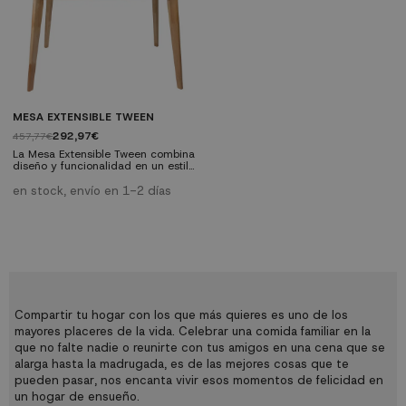
MESA EXTENSIBLE TWEEN
292,97€
457,77€
La Mesa Extensible Tween combina
diseño y funcionalidad en un estilo
nórdico único. Su capacidad de
extenderse hasta 40 cm la
en stock, envío en 1-2 días
convierte en la solución perfecta
para optimizar el espacio en tu
hogar; es la respuesta a tus
necesidades de espacio y estilo.
Características técnicas: Medidas
Ancho (cerrada) 120 cm,
Profundidad 80 cm, Alto 75 cm
Extensible...
Compartir tu hogar con los que más quieres es uno de los
mayores placeres de la vida. Celebrar una comida familiar en la
que no falte nadie o reunirte con tus amigos en una cena que se
alarga hasta la madrugada, es de las mejores cosas que te
pueden pasar, nos encanta vivir esos momentos de felicidad en
un hogar de ensueño.