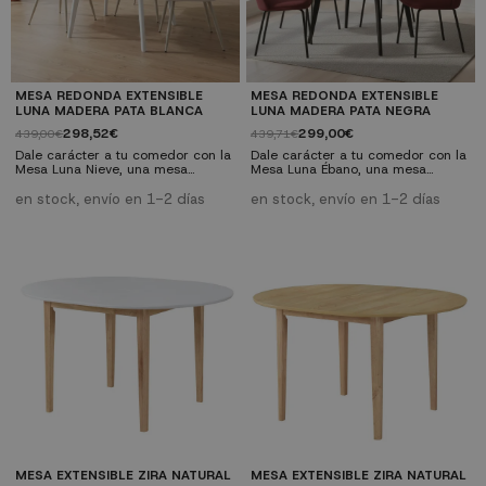
MESA REDONDA EXTENSIBLE
MESA REDONDA EXTENSIBLE
LUNA MADERA PATA BLANCA
LUNA MADERA PATA NEGRA
298,52€
299,00€
439,00€
439,71€
Dale carácter a tu comedor con la
Dale carácter a tu comedor con la
Mesa Luna Nieve, una mesa
Mesa Luna Ébano, una mesa
redonda extensible que combina
redonda extensible que combina
un sobre en MDF con acabado
un sobre en MDF con acabado
en stock, envío en 1-2 días
en stock, envío en 1-2 días
natural y patas metálicas en
natural y patas metálicas en negro
blanco mate. Diseño moderno,
mate. Diseño moderno, estable y
estable y muy práctico para el día
muy práctico para el día a día.
a día. Características Generales
Características Generales Tipo:
Tipo: mesa de comedor redonda
mesa de comedor redonda
extensible. Materiales: tapa en MDF
extensible. Materiales: tapa en MDF
efecto madera natural; patas
efecto madera natural; patas
metálicas blanco...
metálicas negro...
MESA EXTENSIBLE ZIRA NATURAL
MESA EXTENSIBLE ZIRA NATURAL