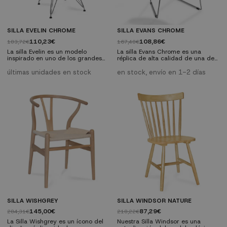
SILLA EVELIN CHROME
SILLA EVANS CHROME
110,23€
108,86€
183,72€
167,48€
La silla Evelin es un modelo
La silla Evans Chrome es una
inspirado en uno de los grandes
réplica de alta calidad de una de
clásicos del diseño de mobiliario,
las sillas más reconocidas a nivel
creada a mediados del siglo
mundial. Este modelo, se ha
últimas unidades en stock
en stock, envío en 1-2 días
pasado. Sin duda, toda un
convertido en uno de los diseños
declaración de estilo y elegancia
más buscados en la
para tu hogar.
actualidad tanto por profesionales
como por particulares.
SILLA WISHGREY
SILLA WINDSOR NATURE
145,00€
87,29€
284,31€
218,22€
La Silla Wishgrey es un ícono del
Nuestra Silla Windsor es una