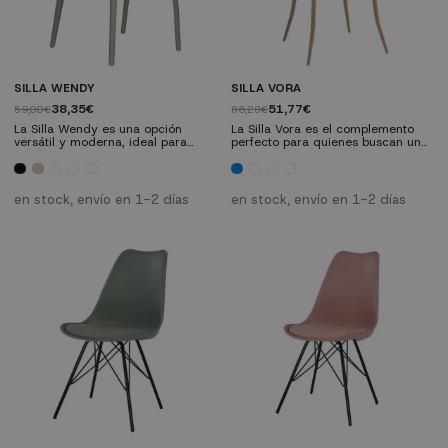
SILLA WENDY
SILLA VORA
38,35€
51,77€
59,00€
86,28€
La Silla Wendy es una opción
La Silla Vora es el complemento
versátil y moderna, ideal para
perfecto para quienes buscan un
cualquier hogar o negocio que
toque moderno y atrevido en la
busque funcionalidad y estilo
decoración de su hogar o
escandinavo. Combina comodidad
negocio. Con un diseño
y estilo nórdico en un diseño
escandinavo elegante, esta silla
en stock, envío en 1-2 días
en stock, envío en 1-2 días
cautivador con líneas curvas y un
ofrece estilo, comodidad y
respaldo ergonómico, ofreciendo
funcionalidad a un precio
una experiencia de asiento
inmejorable. Características
excepcional. Fabricada en
técnicas: Material: Asiento de
polipropileno de alta calidad, es
polipropileno Patas: Metálicas con
sinónimo de durabilidad...
pintura impresa de efecto...