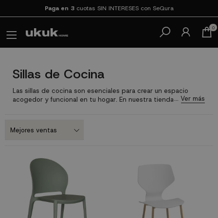
Paga en 3
cuotas SIN INTERESES con SeQura
0
Sillas de Cocina
Las sillas de cocina son esenciales para crear un espacio
acogedor y funcional en tu hogar. En nuestra tienda,
encontrarás una amplia gama de sillas de cocina
modernas y
baratas, diseñadas para adaptarse a cualquier estilo y
necesidad.
Si estás buscando sillas de cocina muy cómodas,
sillas de cocina de madera que aporten un toque cálido y
natural, aquí tienes opciones para todos los gustos.
Contamos con sillas para cocina en diferentes estilos, desde
las más clásicas hasta las más modernas, en diferentes
materiales ¡E incluso
taburetes
o
pack de mesa y sillas
!
Eso si,
siempre al mejor precio online sin sacrificar la calidad. Ideales
para quienes buscan sillas de cocina baratas sin renunciar al
confort. Tenemos las sillas de cocina que se ajusten a tu
espacio y estilo.