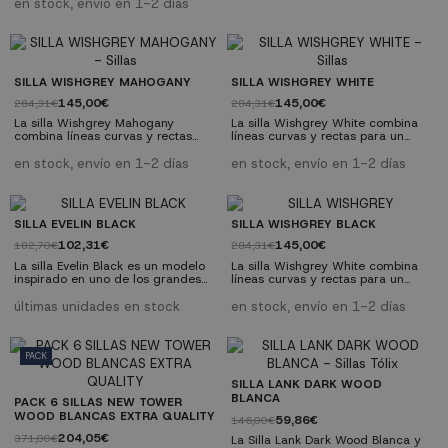
escandinava. Con su diseño ligero
en stock, envío en 1-2 días
y estructura resistente, estos
sillones ofrecen comodidad y
estilo en cualquier espacio. Son
perfectos para combinar con tu
decoración actual. Aprovecha esta
oferta y transforma tu hogar con
SILLA WISHGREY MAHOGANY
SILLA WISHGREY WHITE
un toque de los años 70....
145,00€
145,00€
284,31€
284,31€
La silla Wishgrey Mahogany
La silla Wishgrey White combina
combina líneas curvas y rectas
líneas curvas y rectas para un
para un diseño único, con respaldo
diseño único, con respaldo en
en forma de Y junto a unas patas
forma de Y junto a unas patas
en stock, envío en 1-2 días
en stock, envío en 1-2 días
curvadas de gran estabilidad.
curvadas de gran estabilidad.
Fabricada con madera de olmo
Fabricada con madera de olmo
lacada y su asiento de ratán
lacada y su asiento de ratán
trenzado, esta silla añade un toque
trenzado, esta silla añade un toque
SILLA EVELIN BLACK
SILLA WISHGREY BLACK
vintage a cualquier estancia.
vintage a cualquier estancia.
Disfruta de elegancia y
Disfruta de elegancia y
102,31€
145,00€
182,70€
284,31€
comodidad con esta pieza icónica
comodidad con esta pieza icónica
La silla Evelin Black es un modelo
La silla Wishgrey White combina
del diseño nórdico....
del diseño nórdico....
inspirado en uno de los grandes
líneas curvas y rectas para un
clásicos del diseño de mobiliario,
diseño único, con respaldo en
creada a mediados del siglo
forma de Y junto a unas patas
últimas unidades en stock
en stock, envío en 1-2 días
pasado. Sin duda, toda un
curvadas de gran estabilidad.
declaración de estilo y elegancia
Fabricada con madera de olmo
para tu hogar.
lacada y su asiento de ratán
trenzado, esta silla añade un toque
PACK
vintage a cualquier estancia.
Disfruta de elegancia y
SILLA LANK DARK WOOD
comodidad con esta pieza icónica
BLANCA
PACK 6 SILLAS NEW TOWER
del diseño nórdico....
WOOD BLANCAS EXTRA QUALITY
59,86€
146,00€
204,05€
371,00€
La Silla Lank Dark Wood Blanca y