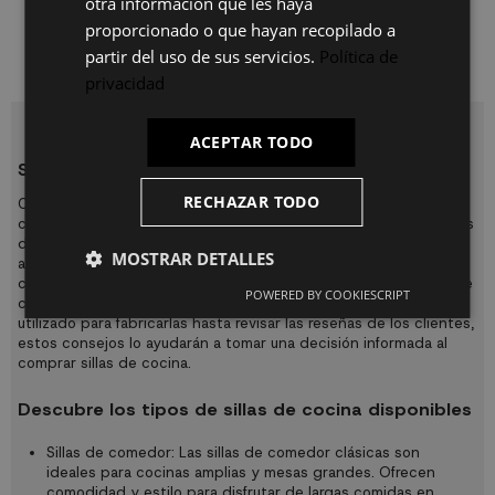
otra información que les haya
proporcionado o que hayan recopilado a
Has visto
32
de
51
productos
partir del uso de sus servicios.
Política de
privacidad
ACEPTAR TODO
Sillas de cocina baratas
RECHAZAR TODO
Cuando se trata de comprar sillas de cocina, la durabilidad y la
comodidad deben ser su máxima prioridad. Con tantas opciones
disponibles en el mercado, puede ser difícil encontrar la
MOSTRAR DETALLES
adecuada para sus necesidades. Afortunadamente, hay algunos
consejos que puede seguir para asegurarse de comprar sillas de
POWERED BY COOKIESCRIPT
cocina duraderas y cómodas. Desde considerar el material
utilizado para fabricarlas hasta revisar las reseñas de los clientes,
estos consejos lo ayudarán a tomar una decisión informada al
comprar sillas de cocina.
Descubre los tipos de sillas de cocina disponibles
Sillas de comedor: Las sillas de comedor clásicas son
ideales para cocinas amplias y mesas grandes. Ofrecen
comodidad y estilo para disfrutar de largas comidas en