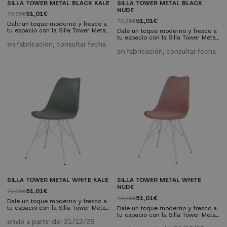
SILLA TOWER METAL BLACK KALE
SILLA TOWER METAL BLACK
NUDE
51,01€
70,85€
51,01€
70,85€
Dale un toque moderno y fresco a
tu espacio con la Silla Tower Metal.
Dale un toque moderno y fresco a
Esta silla combina durabilidad y
tu espacio con la Silla Tower Metal.
estilo contemporáneo gracias a
en fabricación, consultar fecha
Esta silla combina durabilidad y
sus patas metálicas en negro de
estilo contemporáneo gracias a
en fabricación, consultar fecha
estructura metálica. El asiento
sus patas metálicas en negro de
ergonómico de polipropileno con
estructura metálica. El asiento
cojín fijo en polipiel completa este
ergonómico de polipropileno con
diseño único. Características
cojín fijo en polipiel completa este
técnicas: Medidas: Ancho 49 cm |
diseño único. Características
Alto 83 cm | Profundidad...
técnicas: Medidas: Ancho 49 cm |
Alto 83 cm | Profundidad...
SILLA TOWER METAL WHITE KALE
SILLA TOWER METAL WHITE
NUDE
51,01€
70,85€
51,01€
70,85€
Dale un toque moderno y fresco a
tu espacio con la Silla Tower Metal.
Dale un toque moderno y fresco a
Esta silla combina durabilidad y
tu espacio con la Silla Tower Metal.
estilo contemporáneo gracias a
envío a partir del 31/12/26
Esta silla combina durabilidad y