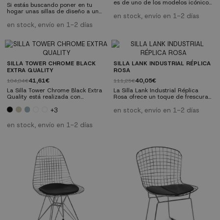
es de uno de los modelos icónicos
Si estás buscando poner en tu
dentro del mundo de las sillas,
hogar unas sillas de diseño a un
inspirada en la silla Tólix de Xavier
en stock, envío en 1-2 días
precio irresistible, no dejes
Pauchard. Sus formas simples, su
escapar el Pack de 6 sillas New
en stock, envío en 1-2 días
carácter funcional y la elegancia
Tower Wood Blancas Extra Quality
de su diseño han convertido a
y llena tu hogar con un diseño
esta silla en un clásico atemporal
legendario que, con el paso del
que actualmente se reivindica con
tiempo, se ha convertido en todo
más fuerza que nunca.
un icono del mundo del mobiliario.
SILLA TOWER CHROME BLACK
SILLA LANK INDUSTRIAL RÉPLICA
EXTRA QUALITY
ROSA
41,61€
40,05€
104,04€
111,25€
La Silla Tower Chrome Black Extra
La Silla Lank Industrial Réplica
Quality está realizada con
Rosa ofrece un toque de frescura
patas en pintura epoxi negra
y luminosidad a cualquier
realizadas con varillas
ambiente, con su diseño vintage
+3
en stock, envío en 1-2 días
entrelazadas imitando la
industrial reinterpretado en un
estructura de la famosa Torre Eiffel
elegante acabado blanco.
en stock, envío en 1-2 días
y asiento ergonómico adaptable
Fabricada en acero con
a en calidad Polipropileno muy
tratamiento de fosfatado, combina
resistente a los golpes
durabilidad y estilo para
complementar perfectamente tu
espacio. Aporta versatilidad y
sofisticación a tu hogar u...