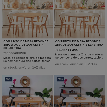
CONJUNTO DE MESA REDONDA
CONJUNTO DE MESA REDONDA
ZIRA WOOD DE 106 CM Y 4
ZIRA DE 106 CM Y 4 SILLAS TIGA
SILLAS TIGA
483,20€
755,00€
483,20€
755,00€
Mesa de comedor Zira de madera.
Se compone de dos partes, tablero
Mesa de comedor Zira de madera.
fabricado en DM lacado color
Se compone de dos partes, tablero
blanco y patas color natural. Silla
fabricado en DM lacado color
en stock, envío en 1-2 días
Tiga de comedor de madera estilo
blanco y patas color natural. Silla
en stock, envío en 1-2 días
nórdico, combina la madera en el
Tiga de comedor de madera estilo
color claro con el blanco del
nórdico, combina la madera en el
respaldo y asiento. ¡Conjunto
color claro con el blanco del
de mesa y sillas de comedor gran
respaldo y asiento. ¡Pack mesa y
PACK
PACK
calidad!
sillas de comedor gran calidad!