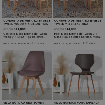
CONJUNTO DE MESA EXTENSIBLE
CONJUNTO DE MESA EXTENSIBLE
TWEEN WOOD Y 4 SILLAS TIGA
TWEEN Y 4 SILLAS TIGA
544,00€
544,00€
850,00€
850,00€
Conjunto Mesa Extensible Tween
Pack Mesa Extensible Tween y 4
Wood y 4 Sillas Tiga de estilo
Sillas Tiga de estilo nórdico. Mesa
nórdico. Mesa extensible de
extensible de madera Tween tapa
madera Tween Wood con tapa y
blanca con cuatro patas de
en stock, envío en 1-2 días
en stock, envío en 1-2 días
cuatro patas de madera de
madera de caucho macizo color
caucho macizo color natural. Silla
natural. Silla de comedor Tiga de
de comedor Tiga de madera estilo
madera estilo nórdico, combina la
nórdico, combina la madera en
madera en color claro con el
color claro con el blanco del
blanco del respaldo y del asiento.
respaldo y del asiento. ¡Este pack
¡Este pack comedor completo
comedor completo queda ideal en
queda ideal en cualquier espacio!
cualquier espacio!
SILLA NÓRDICA NEW TOWER
SILLA NÓRDICA VORA TAPIZADA