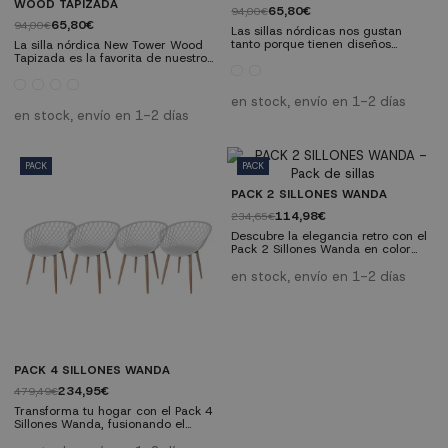
WOOD TAPIZADA
65,80€
94,00€
65,80€
94,00€
Las sillas nórdicas nos gustan
tanto porque tienen diseños
La silla nórdica New Tower Wood
sencillos y funcionales llenos de
Tapizada es la favorita de nuestros
encanto. En este catálogo
clientes por multitud de razones.
encontrarás sillas nórdicas con
Preferimos las sillas nórdicas
diseños tan originales como Vora
tapizadas porque son cómodas,
en stock, envío en 1-2 días
tapizada, tiene un respaldo
versátiles, nos ayudan con la
en stock, envío en 1-2 días
inspirado en iconos del diseño,
estética de cualquier estancia, son
puedes usar esta silla estilo
de fácil mantenimiento y dan
nórdico en tu home office...
mayor sensación de calidad. Si te
gusta disfrutar de largas
PACK
PACK
sobremesas con tu familia y
amigos esta...
PACK 2 SILLONES WANDA
114,98€
234,65€
Descubre la elegancia retro con el
Pack 2 Sillones Wanda en color
blanco: un toque vintage para tu
hogar. Con su diseño ligero y
en stock, envío en 1-2 días
estructura resistente, estos sillones
ofrecen comodidad y estilo en
cualquier espacio. Son perfectos
para combinar con tu decoración
actual. Aprovecha esta oferta y
transforma tu hogar con un toque
de los años 70....
PACK 4 SILLONES WANDA
234,95€
479,49€
Transforma tu hogar con el Pack 4
Sillones Wanda, fusionando el
encanto vintage con la elegancia