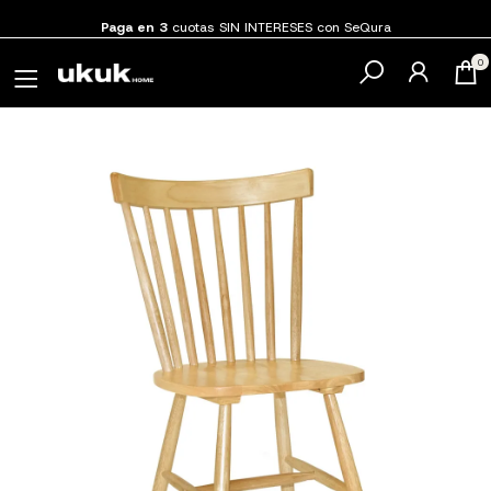
Paga en 3
cuotas SIN INTERESES con SeQura
0