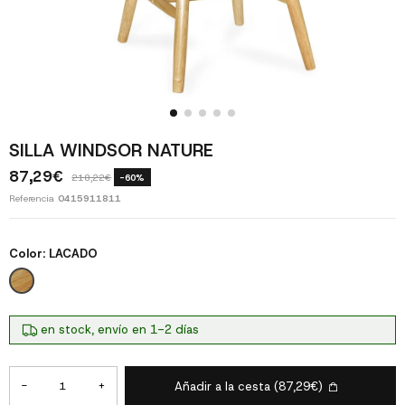
SILLA WINDSOR NATURE
87,29€
218,22€
-60%
Referencia
0415911811
Color:
LACADO
LACADO
en stock, envío en 1-2 días
-
+
Añadir a la cesta
(87,29€)