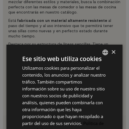
mezclar diferentes estilos y materiales, busca la combinación
perfecta con las
mesas de comedor
o las
mesas de cocina
que encontrarás en nuestro catálogo.
Está
fabricada con un material altamente resistente
al
paso del tiempo y al uso intensivo que te permitirá tener
unas sillas como nuevas y en perfecto estado durante
mucho tiempo.
Destaca por su estructura de líneas sencillas. Tiene un
respaldo alto con aspas
que suman encanto al diseño y
×
que hacen que sea una silla muy cómoda y robusta para que
Ese sitio web utiliza cookies
disfrutes de las comidas más importantes del día con tu
familia y amigos, el asiento es muy resistente y fácil de
Utilizamos cookies para personalizar el
SPANISH
mantener limpio y en perfectas condiciones siguiendo unas
contenido, los anuncios y analizar nuestro
rutinas muy sencillas sin necesidad de usar productos
ES
químicos.
tráfico. También compartimos
PT
información sobre su uso de nuestro sitio
Completa la estética de cualquier estancia con sillas bonitas
para el hogar como esta.
con nuestros socios de publicidad y
FR
Medidas: Alto 85,3 x Prof. 44,5 x Ancho 40,5cm Altura hasta
análisis, quienes pueden combinarla con
IT
el asiento 45cm.
otra información que les haya
proporcionado o que hayan recopilado a
partir del uso de sus servicios.
Política de
Detalles del producto