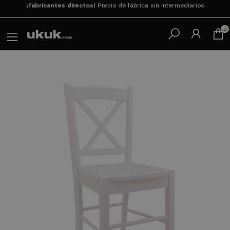
Paga en 3
cuotas SIN INTERESES con SeQura
0