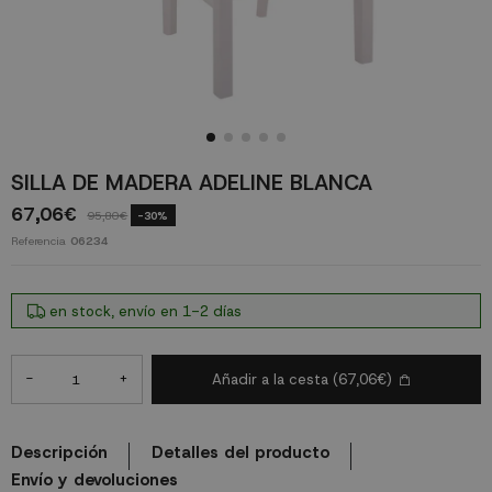
SILLA DE MADERA ADELINE BLANCA
67,06€
95,80€
-30%
Referencia
06234
en stock, envío en 1-2 días
-
+
Añadir a la cesta
(67,06€)
Descripción
Detalles del producto
Envío y devoluciones