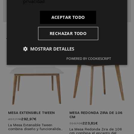
privacidad
Envío y devoluciones
ACEPTAR TODO
RECHAZAR TODO
También le puede interesar
MOSTRAR DETALLES
POWERED BY COOKIESCRIPT
MESA EXTENSIBLE TWEEN
MESA REDONDA ZIRA DE 106
S
CM
292,97€
457,77€
1
223,81€
319,72€
La Mesa Extensible Tween
S
combina diseño y funcionalidad
ma
La Mesa Redonda Zira de 106
en un estilo nórdico único. Su
d
cm combina el encanto del