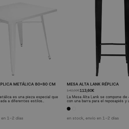
ÉPLICA METÁLICA 80x80 CM
MESA ALTA LANK RÉPLICA
113,60€
142,00€
tálica es una pieza especial que
La Mesa Alta Lank se compone de 4
ada a diferentes estilos
con una barra para el reposapiés y 
 industrial, retro o vintage.
cuadrada que da más espacio y com
a con cualquier silla de la gama
elemento ideal para restaurantes, 
a con una amplia gama de colores a
supuesto para renovar tu casa dan
retro-industrial de lo más actual.
o en 1-2 días
en stock, envío en 1-2 días