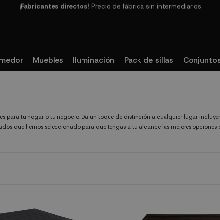
Paga en 3
cuotas SIN INTERESES con SeQura
omedor
Muebles
Iluminación
Pack de sillas
Conjuntos
les para tu hogar o tu negocio. Da un toque de distinción a cualquier lugar incluye
ados que hemos seleccionado para que tengas a tu alcance las mejores opciones d