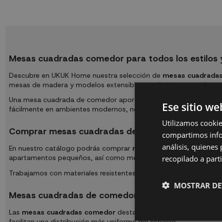
Mesas cuadradas comedor para todos los estilos 
Descubre en UKUK Home nuestra selección de
mesas cuadrada
mesas de madera y modelos extensibles en distintos tamaños 
Una mesa cuadrada de comedor aporta equilibrio visual, favorece 
Ese sitio we
fácilmente en ambientes modernos, nórdicos, rústicos o conte
Utilizamos cookie
Comprar mesas cuadradas de comedor online en
compartimos infor
análisis, quiene
En nuestro catálogo podrás comprar
mesas cuadradas comedo
recopilado a parti
apartamentos pequeños, así como mesas cuadradas extensibles p
Trabajamos con materiales resistentes y diseños preparados par
MOSTRAR DE
Mesas cuadradas de comedor modernas y funcion
Las
mesas cuadradas comedor
destacan por crear ambientes m
facilitan una distribución más uniforme del espacio.