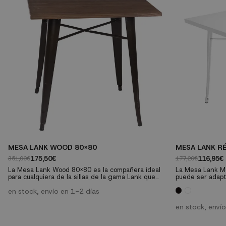
MESA LANK WOOD 80X80
MESA LANK R
175,50€
116,95€
351,00€
177,20€
La Mesa Lank Wood 80x80 es la compañera ideal
La Mesa Lank Me
para cualquiera de la sillas de la gama Lank que
puede ser adapt
encontrarás en nuestra tienda. Construye un
decorativos como
espacio actual y con estilo apoyándote en la
en stock, envío en 1-2 días
Puedes combinarl
personalidad de esta mesa que, sin duda, se
tólix que cuent
convertirá en uno de los favoritos de tu hogar.
elegir.
en stock, enví