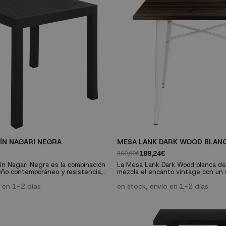
ÍN NAGARI NEGRA
MESA LANK DARK WOOD BLAN
188,24€
362,00€
ín Nagari Negra es la combinación
La Mesa Lank Dark Wood blanca d
eño contemporáneo y resistencia,
mezcla el encanto vintage con un
ar tanto tus espacios interiores
ideal para diversos entornos, des
. Con un acabado liso y moderno,
o en 1-2 días
hasta hogares. Combínala con las s
en stock, envío en 1-2 días
e confiere una elegancia atemporal
gama Lank, un icono del diseño mo
en cualquier decoración, desde la
Características técnicas: Estructura de cuatro
hasta la más vibrante.
patas metálicas blancas y una tap
.
madera de haya oscura....