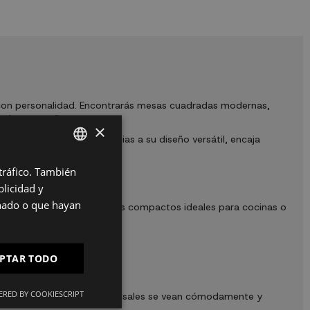
con personalidad. Encontrarás mesas cuadradas modernas,
acios pequeños.
×
espacio disponible. Gracias a su diseño versátil, encaja
 tráfico. También
SPANISH
licidad y
ES
onado o que hayan
rias. Disponemos de modelos compactos ideales para cocinas o
PT
das familiares.
FR
o.
PTAR TODO
IT
RED BY COOKIESCRIPT
ermiten que todos los comensales se vean cómodamente y