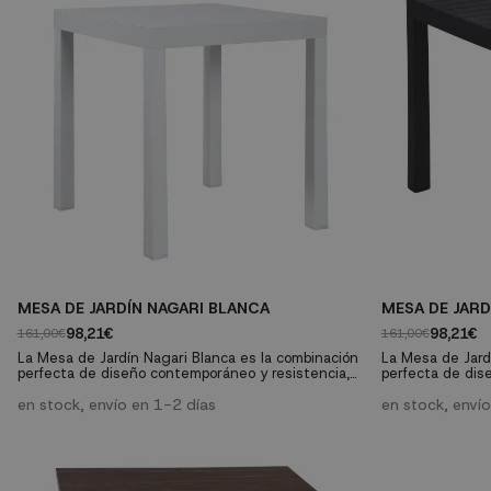
MESA DE JARDÍN NAGARI BLANCA
MESA DE JARD
98,21€
98,21€
161,00€
161,00€
La Mesa de Jardín Nagari Blanca es la combinación
La Mesa de Jard
perfecta de diseño contemporáneo y resistencia,
perfecta de dis
ideal para realzar tanto tus espacios interiores
ideal para realz
como exteriores. Con un acabado liso y moderno,
en stock, envío en 1-2 días
como exteriores
en stock, enví
su color negro le confiere una elegancia atemporal
su color negro l
que se integra en cualquier decoración, desde la
que se integra 
más minimalista hasta la más vibrante.
más minimalista 
Características...
Características..