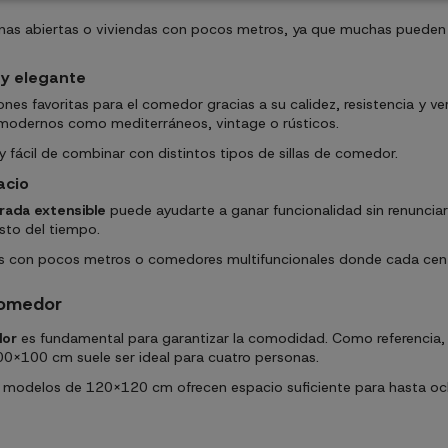
as abiertas o viviendas con pocos metros, ya que muchas pueden co
y elegante
nes favoritas para el comedor gracias a su calidez, resistencia y 
 modernos como mediterráneos, vintage o rústicos.
 fácil de combinar con distintos tipos de sillas de comedor.
acio
ada extensible
puede ayudarte a ganar funcionalidad sin renunciar 
sto del tiempo.
s con pocos metros o comedores multifuncionales donde cada cent
comedor
dor
es fundamental para garantizar la comodidad. Como referenci
x100 cm suele ser ideal para cuatro personas.
os modelos de 120x120 cm ofrecen espacio suficiente para hasta 