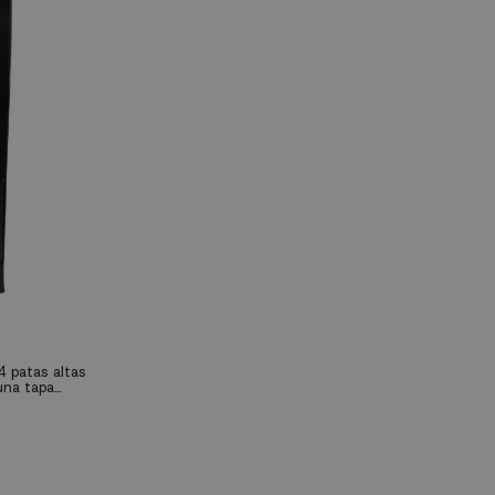
 patas altas
una tapa
odidad, es el
cafeterías y por
do un toque