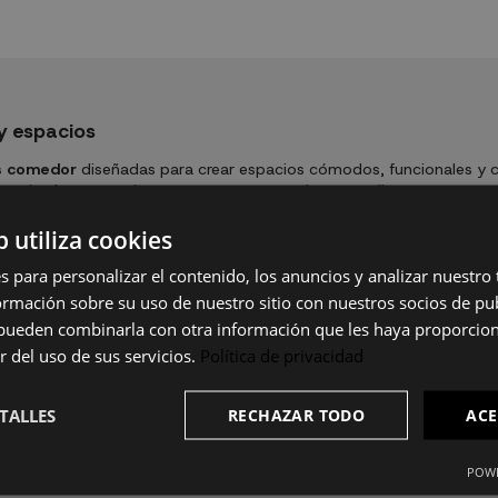
y espacios
s comedor
diseñadas para crear espacios cómodos, funcionales y 
y acabados para adaptarse tanto a comedores amplios como a esp
la conversación entre los comensales y ayuda a aprovechar mejor el 
b utiliza cookies
mporáneos.
s para personalizar el contenido, los anuncios y analizar nuestro
 UKUK Home
mación sobre su uso de nuestro sitio con nuestros socios de pub
s pueden combinarla con otra información que les haya proporci
r
pensadas para diferentes estilos decorativos y necesidades dia
r del uso de sus servicios.
Política de privacidad
erfectas para quienes necesitan espacio extra en reuniones o comi
a el uso diario, combinando funcionalidad y estética en cada model
TALLES
RECHAZAR TODO
ACE
ales
POWE
ás equilibrados y acogedores. A diferencia de otros formatos, p