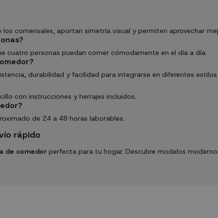
?
e los comensales, aportan simetría visual y permiten aprovechar 
sonas?
que cuatro personas puedan comer cómodamente en el día a día.
comedor?
ncia, durabilidad y facilidad para integrarse en diferentes estilos
lo con instrucciones y herrajes incluidos.
medor?
proximado de 24 a 48 horas laborables.
ío rápido
a de comedor
perfecta para tu hogar. Descubre modelos modernos,