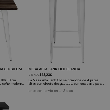
CA 80x80 CM
MESA ALTA LANK OLD BLANCA
148,23€
243,00€
e 80x80 cm
La Mesa Alta Lank Old se compone de 4 patas
 diseño moderno,
altas con efecto desgastado, con una barra para el
de restaurantes
reposapiés y una tapa cuadrada que da más
illas de nuestra
espacio y comodidad, es el elemento ideal para
en stock, envío en 1-2 días
derno.
restaurantes, cafeterías y por supuesto para
renovar tu casa dando un toque retro-industrial de
a cuadrada de
lo más actual.