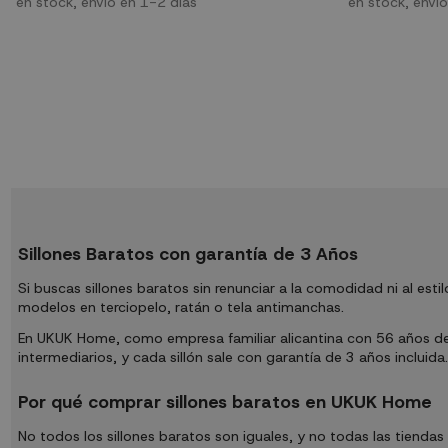
en stock, envío en 1-2 días
en stock, enví
en cualquier lu
aportar un poco d
Sillones Baratos con garantía de 3 Años
Si buscas sillones baratos sin renunciar a la comodidad ni al es
modelos en terciopelo, ratán o tela antimanchas.
En UKUK Home, como empresa familiar alicantina con 56 años de e
intermediarios, y cada sillón sale con garantía de 3 años incluida.
Por qué comprar sillones baratos en UKUK Home
No todos los sillones baratos son iguales, y no todas las tiend