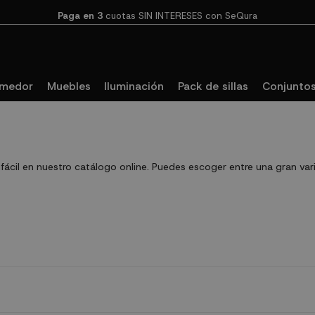
Paga en 3
cuotas SIN INTERESES con SeQura
omedor
Muebles
Iluminación
Pack de sillas
Conjuntos
cil en nuestro catálogo online. Puedes escoger entre una gran va