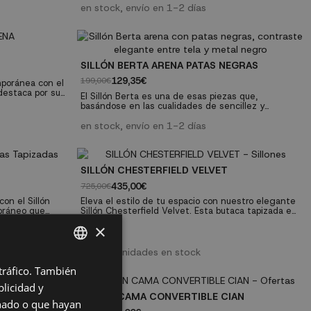
erísticas
materiales de alta calidad y características
en stock, envío en 1-2 días
 confort
avanzadas, este sillón garantiza un confort
idad asistida.
excepcional, durabilidad y funcionalidad asistida.
Características técnicas: Material: Tela 100%
poliéster. Relleno:...
SILLÓN BERTA ARENA PATAS NEGRAS
129,35€
199,00€
poránea con el
 destaca por su
El Sillón Berta es una de esas piezas que,
osamente
basándose en las cualidades de sencillez y
ena aporta
elegancia, consigue un resultado de fuerte
olo en el
impacto decorativo. Es un sillón de clara influencia
en stock, envío en 1-2 días
r espacio, ya
nórdica, aunque también podrás usarlo en
a línea y
ambientes vintage, así como en cualquier lugar de
tu hogar donde quieras aportar un poco de calidez
y estilo. Características...
SILLÓN CHESTERFIELD VELVET
435,00€
725,00€
on el Sillón
Eleva el estilo de tu espacio con nuestro elegante
oráneo que
Sillón Chesterfield Velvet. Esta butaca tapizada en
llón ofrece un
terciopelo ofrece lujo y comodidad, mientras añade
×
as a su
un toque de sofisticación a cualquier ambiente.
pada y foam de
Disponible en tres impresionantes colores: gris,
 vibrantes como
azul y granate, este sillón seguramente se
últimas unidades en stock
ara complementar
convertirá en el punto focal de tu sala de estar o
estudio....
 tráfico. También
SPANISH
licidad y
ES
SILLÓN CAMA CONVERTIBLE CIAN
onado o que hayan