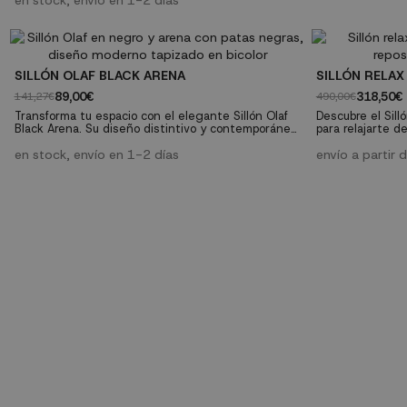
en stock, envío en 1-2 días
creando un rincón acogedor en cualquier estancia.
Características técnicas:- Tipo: sillón tapizado fijo-
Color: arena- Patas: madera de haya natural-
Tapizado: tejido...
SILLÓN OLAF BLACK ARENA
SILLÓN RELAX
89,00€
318,50€
141,27€
490,00€
Transforma tu espacio con el elegante Sillón Olaf
Descubre el Sill
Black Arena. Su diseño distintivo y contemporáneo,
para relajarte d
realzado por su sofisticado tapizado en tono arena,
con materiales d
lo convierte en la pieza central perfecta para
en stock, envío en 1-2 días
excepcionales, e
envío a partir
cualquier estancia del hogar o incluso para
durabilidad. Características técnicas: Material: Tela
ambientes profesionales. Un mueble que fusiona a
100% poliéster.
la perfección la estética moderna con una
densidad 25D c
funcionalidad...
el...