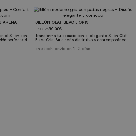
versátil para diferentes estancias de la casa.
do: cuerda
Características técnicas:- Tipo: sillón giratorio
al: 63,5 cm
tapizado- Color: coffee- Base: metálica giratoria-
Tapizado: tejido...
S ARENA
SILLÓN OLAF BLACK GRIS
89,00€
141,27€
n el Sillón con
Transforma tu espacio con el elegante Sillón Olaf
ción perfecta de
Black Gris. Su diseño distintivo y contemporáneo,
ontemporánea y
realzado por su sofisticado tapizado en tono gris, lo
 arena lo
convierte en la pieza central perfecta para
en stock, envío en 1-2 días
l para cualquier
cualquier estancia del hogar o incluso para
u hogar. Este
ambientes profesionales. Un mueble que fusiona a
visual con una
la perfección la estética moderna con una
funcionalidad...