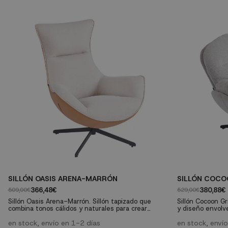
SILLÓN OASIS ARENA-MARRÓN
SILLÓN COCO
366,48€
380,88€
509,00€
529,00€
Sillón Oasis Arena-Marrón. Sillón tapizado que
Sillón Cocoon Gr
combina tonos cálidos y naturales para crear
y diseño envolv
ambientes acogedores y relajados. Una pieza
auténtico refugi
perfecta para aportar confort y personalidad al
en stock, envío en 1-2 días
salones, dormit
en stock, enví