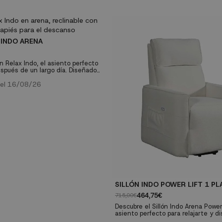
 INDO ARENA
ón Relax Indo, el asiento perfecto
espués de un largo día. Diseñado
e alta calidad y características
ste sillón garantiza confort y
 del 16/08/26
 Relleno: Espuma de poliuretano
on núcleo de muelles ensacados en
SILLÓN INDO POWER LIFT 1 PL
464,75€
715,00€
Descubre el Sillón Indo Arena Power 
asiento perfecto para relajarte y di
máxima comodidad en tu hogar. Di