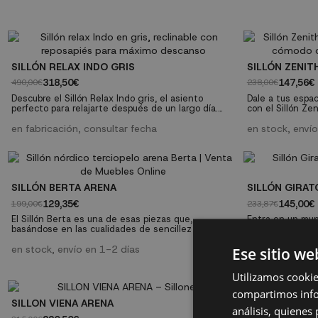
SILLÓN RELAX INDO GRIS
SILLÓN ZENIT
318,50€
147,56€
490,00€
238,00€
Descubre el Sillón Relax Indo gris, el asiento
Dale a tus espa
perfecto para relajarte después de un largo día.
con el Sillón Zen
Diseñado con materiales de alta calidad y
contemporáneo, 
características excepcionales, este sillón
en fabricación, consultar fecha
neutro, lo convi
en stock, enví
garantiza confort y durabilidad. Características
adapta tanto a 
técnicas: Material: Tela 100% poliéster. Color: Gris
rincones acoged
Relleno: Espuma de poliuretano densidad 25D con
funcional que no 
núcleo de muelles...
Característicass
SILLÓN BERTA ARENA
SILLÓN GIRAT
129,35€
145,00€
199,00€
233,87€
El Sillón Berta es una de esas piezas que,
Entra en un mu
basándose en las cualidades de sencillez y
con el Sillón Gi
elegancia, consigue un resultado de fuerte
está meticulosa
impacto decorativo. Es un sillón de clara influencia
en stock, envío en 1-2 días
estilo, funcional
en stock, enví
Ese sitio we
nórdica, aunque también podrás usarlo en
sillón se convie
ambientes vintage, así como en cualquier lugar de
cualquier espac
Utilizamos cookie
tu hogar donde quieras aportar un poco de calidez
con un tapizado 
y estilo. Características...
Sillón Giratorio...
compartimos infor
SILLON VIENA ARENA
SILLON VIENA
análisis, quiene