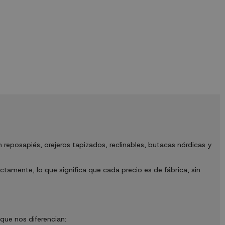
poco de calidez
tu hogar donde quieras aportar un poco de calidez
y estilo. Características...
 reposapiés, orejeros tapizados, reclinables, butacas nórdicas y
amente, lo que significa que cada precio es de fábrica, sin
que nos diferencian: