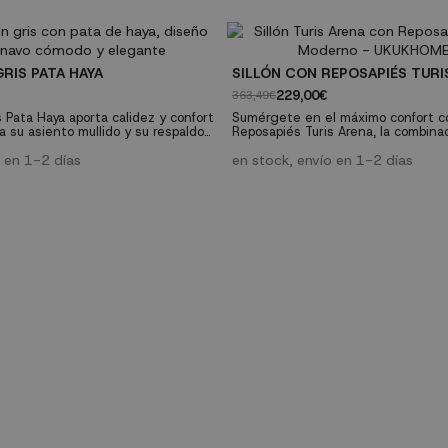
ar, estilo y una sentada
salón, dormitorio o recibidor. Estructura: madera de
olmo tono natural Asiento y respal
s Diseño: Respaldo envolvente y
trenzada color natural Anchura tot
Anchura asiento:...
GRIS PATA HAYA
SILLÓN CON REPOSAPIÉS TURI
229,00€
363,49€
is Pata Haya aporta calidez y confort
Sumérgete en el máximo confort co
 a su asiento mullido y su respaldo
Reposapiés Turis Arena, la combina
tapizado en tono gris neutro y sus
diseño y relajación. Su estética c
 de haya natural lo convierten en
o en 1-2 días
su suave tapizado en un cálido tono
en stock, envío en 1-2 días
de combinar con distintos estilos.
convierten en un elemento esencia
écnicas:- Tipo: sillón tapizado fijo-
espacio dedicado al descanso en t
as: madera de haya natural-...
conjunto, que fusiona la elegancia 
funcionalidad...