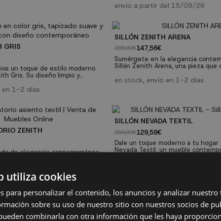
materiales de alta calidad y caract
envío a partir del 15/08/26
avanzadas, este sillón garantiza un
excepcional, durabilidad y funcional
Características técnicas: Material: Tela 100%
poliéster. Relleno:...
SILLÓN ZENITH ARENA
H GRIS
147,56€
238,00€
Sumérgete en la elegancia contem
Sillón Zenith Arena, una pieza que
cios un toque de estilo moderno
diseño moderno y detalles cuidad
ith Gris. Su diseño limpio y
elaborados. Su tapizado en tono ar
en stock, envío en 1-2 días
junto con su tapizado en tono gris
calidez y sofisticación, convirtiénd
erten en una opción versátil que se
o en 1-2 días
complemento perfecto para cualquie
ambientes profesionales como a
sea en el hogar o en la oficina. Cad
ores del hogar. Es una pieza
proporción ha sido pensada para...
sacrifica la estética.
 generales:...
SILLÓN NEVADA TEXTIL
ORIO ZENITH
129,58€
209,00€
Dale un toque moderno a tu hogar c
Nevada Textil, un mueble contemp
ndo de elegancia contemporánea
combina estilo y comodidad. Este si
ratorio Zenith, donde cada detalle
asiento cómodo y resistente graci
mente diseñado para ofrecer
construcción de madera contracha
idad y sofisticación. Este magnífico
o en 1-2 días
b utiliza cookies
alta calidad, disponible en colores
en stock, envío en 1-2 días
rte en el centro de atención de
rosa, arena y mostaza; perfecto p
io, combinando un diseño refinado
cualquier espacio....
s para personalizar el contenido, los anuncios y analizar nuestro
de alta calidad en color arena. El
mación sobre su uso de nuestro sitio con nuestros socios de pub
 MOSTAZA
SILLON VIENA GRIS
s pueden combinarla con otra información que les haya proporci