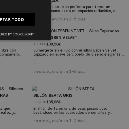
99,00€
282,86€
PT
e estilo y
Tenemos la solución perfecta para tener un
is. Diseñado
asiento o cama extra en espacios reducidos, el
FR
 de descanso
sillón cama convertible Cian tiene una estructura
laración de
articulada que te permite tener una cama muy
en stock, envío en 2-5 días
PTAR TODO
IT
eamente tu
cómoda de 90x190cm y un sillón ideal para el
ho: 74 cm-
dormitorio, la habitación de los niños o para el
salón. Tendrás siempre listo para usar tu sillón
RED BY COOKIESCRIPT
cama convertible. Incluye un...
SILLÓN ESBEN VELVET
139,58€
193,86€
 libre con
Sumérgete en el lujo con el sillón Esben Velvet,
l compañero
tapizado en suave terciopelo. Su diseño elegante y
jación.
acogedor añade un toque de sofisticación a tu
a de metal y
espacio, combinando comodidad y estilo en una
comodidad a tus
pieza única
razas, jardines o
en stock, envío en 1-2 días
arece eterno, el
GRAS
SILLÓN BERTA GRIS
135,96€
289,27€
as que,
El Sillón Berta es una de esas piezas que,
cillez y
basándose en las cualidades de sencillez y
e fuerte
elegancia, consigue un resultado de fuerte
clara influencia
impacto decorativo. Es un sillón de clara influencia
en stock, envío en 1-2 días
arlo en
nórdica, aunque también podrás usarlo en
lquier lugar de
ambientes vintage, así como en cualquier lugar de