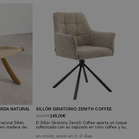
ERDA NATURAL
SILLÓN GIRATORIO ZENITH COFFEE
145,00€
201,39€
atural Sillón
El Sillón Giratorio Zenith Coffee aporta un toque
a en madera de
sofisticado con su tapizado en tono coffee y su
espaldo en
silueta contemporánea. La base giratoria y el
ir calidez a tu
asiento acolchado ofrecen una sentada cómoda y
en stock, envío en 1-2 días