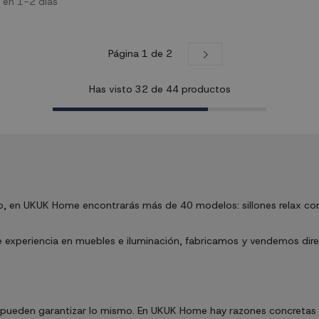
o en 1-2 días
gar de tu hogar donde quieras
tu hogar donde quieras aportar un 
e calidez y...
y estilo. Características...
Página 1 de 2
Has visto
32
de
44
productos
tilo, en UKUK Home encontrarás más de 40 modelos: sillones relax con
xperiencia en muebles e iluminación, fabricamos y vendemos direct
as pueden garantizar lo mismo. En UKUK Home hay razones concretas 