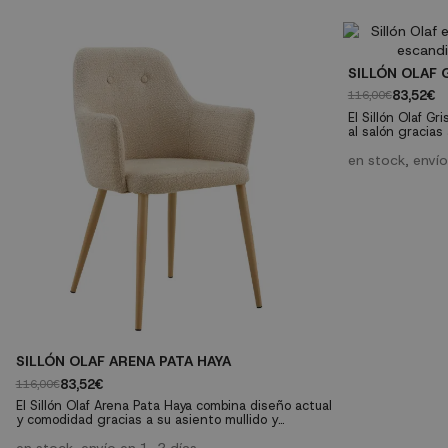
salón o al dormitorio. Tipo: Sillón individual Tapizado:
se busca bienest
Color arena con respaldo marrón Estilo: Cálido y
acogedora. Tipo: Sillón individual Tapizado: Tejido
contemporáneo Uso recomendado: Interior Sillón
textil color gri
tapizado color...
ergonómico...
SILLÓN OLAF 
83,52€
116,00€
El Sillón Olaf Gr
al salón gracias
envolvente. Su 
patas de madera
en stock, enví
una pieza fácil 
Características t
Color: gris- Pat
SILLÓN OLAF ARENA PATA HAYA
83,52€
116,00€
El Sillón Olaf Arena Pata Haya combina diseño actual
y comodidad gracias a su asiento mullido y
respaldo envolvente. El tapizado en tono arena y
las patas de madera de haya aportan calidez,