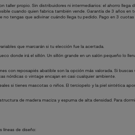
ller propio. Sin distribuidores ni intermediarios: el ahorro llega di
s posible cuando quien fabrica también vende. Garantía de 3 años en
 no tengas que adivinar cuándo llega tu pedido. Pago en 3 cuotas 
variables que marcarán si tu elección fue la acertada.
hueco donde irá el sillón. Un sillón grande en un salón pequeño lo 
illones con reposapiés abatible son la opción más valorada. Si buscas
acas nórdicas o vintage encajan en casi cualquier ambiente.
ales si tienes mascotas o niños. El terciopelo y la piel sintética ap
ce estructura de madera maciza y espuma de alta densidad. Para dor
s líneas de diseño: