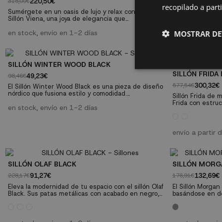
220,50€
220,50€
315,00€
315,00€
recopilado a parti
Sumérgete en un oasis de lujo y relax con nuestro
Adéntrate en un
Sillón Viena, una joya de elegancia que
sofisticación co
transformará tu espacio de descanso. Diseñado
pieza de refina
con cuidado y atención a los detalles, este sillón
en stock, envío en 1-2 días
tu rincón de de
últimas unidad
MOSTRAR DE
se destaca por sus características excepcionales y
meticulosa atenc
ofrece una experiencia única de confort.
resalta por sus 
Dimensiones: Ancho: 74 cm - Profundo: 74 cm -
una experiencia de 
Alto: 86 cm
Ancho: 74 cm -..
SILLÓN WINTER WOOD BLACK
SILLÓN FRIDA
49,23€
98,46€
300,32€
577,54€
El Sillón Winter Wood Black es una pieza de diseño
nórdico que fusiona estilo y comodidad.
Sillón Frida de ma
Confeccionado con materiales de alta calidad,
Frida con estru
presenta un asiento semicircular en polipropileno
en stock, envío en 1-2 días
y respaldo en ra
mate negro sobre cuatro patas de madera maciza
un rincón de lectura o relax
de haya. Destaca por su versatilidad para
x Fondo 48 cm x
adaptarse a diversos estilos decorativos.
61 cm. Peso: 8 
envío a partir
Características técnicas: Asiento...
SILLÓN OLAF BLACK
SILLÓN MORG
91,27€
132,69€
228,17€
176,91€
Eleva la modernidad de tu espacio con el sillón Olaf
El Sillón Morga
Black. Sus patas metálicas con acabado en negro,
basándose en do
ligeramente inclinadas hacia atrás, aportan un
elegancia, cons
toque contemporáneo y elegante a este cómodo
impacto decorati
sillón
clásica, aunque 
problemas en am