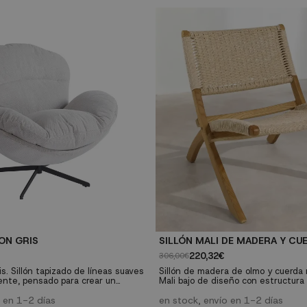
ON GRIS
SILLÓN MALI DE MADERA Y CU
220,32€
306,00€
is. Sillón tapizado de líneas suaves
Sillón de madera de olmo y cuerda n
ente, pensado para crear un
Mali bajo de diseño con estructur
o de confort en tu hogar. Ideal para
olmo de color natural y asiento y r
orios o rincones de lectura donde
o en 1-2 días
cuerda trenzada, perfecto para añad
en stock, envío en 1-2 días