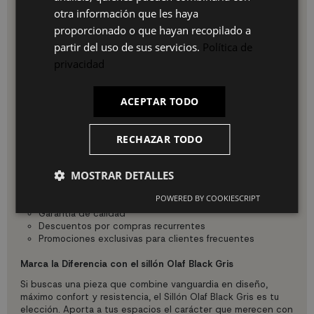
IT
otra información que les haya
Uso e Instalación:
proporcionado o que hayan recopilado a
El Sillón Olaf Black Gris se adapta sin complicaciones a
partir del uso de sus servicios.
Política de
cualquier espacio. Solo ubícalo en el lugar deseado y disfruta
de su comodidad. Para conservar su buen aspecto, límpiala
privacidad
regularmente con un paño suave y húmedo, evitando el uso
de químicos abrasivos.
ACEPTAR TODO
¿Por qué elegirnos?
En UKUKHOME.com te ofrecemos:
RECHAZAR TODO
Envío rápido y seguro
Atención al cliente personalizada
MOSTRAR DETALLES
Devoluciones fáciles
Precios accesibles
POWERED BY COOKIESCRIPT
Opciones de pago flexibles
Garantía de calidad
Descuentos por compras recurrentes
Promociones exclusivas para clientes frecuentes
Marca la Diferencia con el sillón Olaf Black Gris
Si buscas una pieza que combine vanguardia en diseño,
máximo confort y resistencia, el Sillón Olaf Black Gris es tu
elección. Aporta a tus espacios el carácter que merecen con