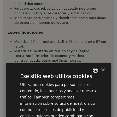
comodidad superior.
Patas metálicas robustas con acabado negro que
confieren un toque de carácter y sofisticación.
Ideal tanto para salones y dormitorios como para áreas
de espera o rincones de lectura.
Especificaciones:
Medidas: 57 cm (profundidad) x 59 cm (ancho) x 87 cm
(alto).
Materiales: Tapizado en tela color gris (tejido
texturizado), interior de espuma y madera
contrachapada, patas metálicas negras.
Peso Neto: 7.5 KGS
×
Ventajas:
Ese sitio web utiliza cookies
Utilizamos cookies para personalizar el
SPANISH
Aporta elegancia y confort sin esfuerzo.
Construcción pensada para una larga vida útil.
contenido, los anuncios y analizar nuestro
ES
Versátil: ideal para comedores, escritorios, espacios de
tráfico. También compartimos
trabajo informales o rincones de lectura.
PT
información sobre su uso de nuestro sitio
Fácil mantenimiento: se puede limpiar con un paño
húmedo sin preocuparse de las manchas. Diseño
con nuestros socios de publicidad y
FR
económico y de gran calidad.
análisis, quienes pueden combinarla con