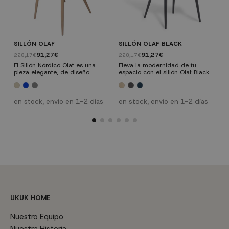
SILLÓN OLAF
SILLÓN OLAF BLACK
S
91,27€
91,27€
228,17€
228,17€
1
El Sillón Nórdico Olaf es una
Eleva la modernidad de tu
T
pieza elegante, de diseño
espacio con el sillón Olaf Black.
e
clásico actualizado y que por su
Sus patas metálicas con
S
versatilidad podrás utilizar tanto
acabado en negro, ligeramente
c
e
en salones como en dormitorios.
inclinadas hacia atrás, aportan
s
Además, el asiento y el respaldo
un toque contemporáneo y
a
en stock, envío en 1-2 días
en stock, envío en 1-2 días
acolchados hacen de esta pieza
elegante a este cómodo sillón
c
un valor seguro en cuanto a
e
comodidad se refiere.
p
m
p
c
UKUK HOME
Nuestro Equipo