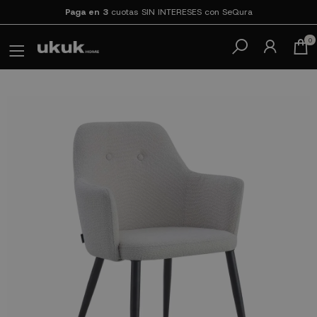
Paga en 3
cuotas SIN INTERESES con SeQura
0