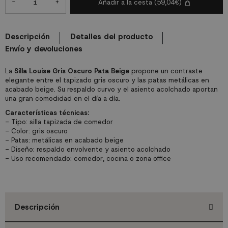
-
+
Añadir a la cesta
(59,04€)
Descripción
Detalles del producto
Envío y devoluciones
La
Silla Louise Gris Oscuro Pata Beige
propone un contraste
elegante entre el tapizado gris oscuro y las patas metálicas en
acabado beige. Su respaldo curvo y el asiento acolchado aportan
una gran comodidad en el día a día.
Características técnicas:
- Tipo: silla tapizada de comedor
- Color: gris oscuro
- Patas: metálicas en acabado beige
- Diseño: respaldo envolvente y asiento acolchado
- Uso recomendado: comedor, cocina o zona office
Descripción