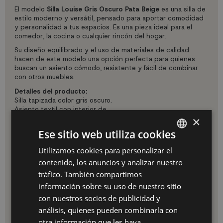
El modelo
Silla Louise Gris Oscuro Pata Beige
es una silla de
estilo moderno y versátil, pensado para aportar comodidad
y personalidad a tus espacios. Es una pieza ideal para el
comedor, la cocina o cualquier rincón del hogar.
Su diseño equilibrado y el uso de materiales de calidad
hacen de este modelo una opción perfecta para quienes
buscan un asiento cómodo, resistente y fácil de combinar
con otros muebles.
Detalles del producto:
Silla tapizada color gris oscuro.
Asiento textil con interior de
madera contrachapada y foam.
×
Patas metálicas en color beige.
Ese sitio web utiliza cookies
Medidas:
Profundo: 38 cm
Utilizamos cookies para personalizar el
SPANISH
Ancho: 44 cm
contenido, los anuncios y analizar nuestro
Alto: 85 cm
ES
Altura hasta el asiento: 46 cm
tráfico. También compartimos
PT
información sobre su uso de nuestro sitio
Para su correcto mantenimiento, recomendamos limpiar la
superficie con un paño suave ligeramente humedecido y
con nuestros socios de publicidad y
FR
evitar el uso de productos abrasivos o corrosivos.
análisis, quienes pueden combinarla con
IT
Las imágenes, medidas y colores son orientativos y pueden
otra información que les haya