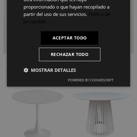
presentar ligeras variaciones. Cualquier diferencia no
proporcionado o que hayan recopilado a
afectará a la calidad ni a la funcionalidad del producto.
partir del uso de sus servicios.
Política de
privacidad
Detalles del producto
ACEPTAR TODO
Envío y devoluciones
RECHAZAR TODO
MOSTRAR DETALLES
También le puede interesar
POWERED BY COOKIESCRIPT