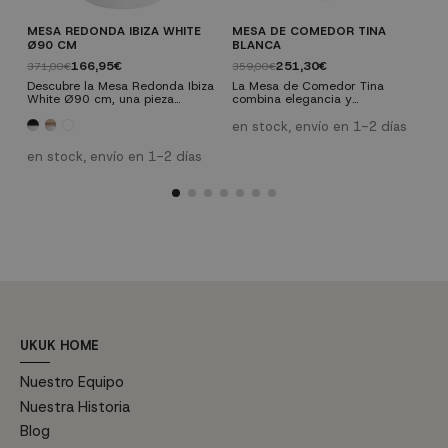
MESA REDONDA IBIZA WHITE
MESA DE COMEDOR TINA
M
Ø90 CM
BLANCA
N
166,95€
251,30€
371,00€
359,00€
3
Descubre la Mesa Redonda Ibiza
La Mesa de Comedor Tina
5
White Ø90 cm, una pieza
combina elegancia y
c
esencial para tu hogar que
funcionalidad en un diseño
f
combina diseño contemporáneo
moderno. Fabricada con madera
m
en stock, envío en 1-2 días
e
y funcionalidad; esta mesa es
de alta calidad y tablero MDF,
d
perfecta para cualquier espacio.
esta mesa redonda presenta un
e
en stock, envío en 1-2 días
Su pie central metálico lacado
singular pie entrelazado que
s
en blanco le da un toque
añade un toque distintivo. Sus
a
moderno y elegante para
dimensiones equilibradas y su
d
salones, comedores, cocinas o
acabado en tono blanco la
a
incluso como mesa de reuniones
hacen perfecta para cualquier
h
en tu despacho.
espacio de comedor. Esta mesa
e
Características...
redonda ofrece una...
r
UKUK HOME
Nuestro Equipo
Nuestra Historia
Blog