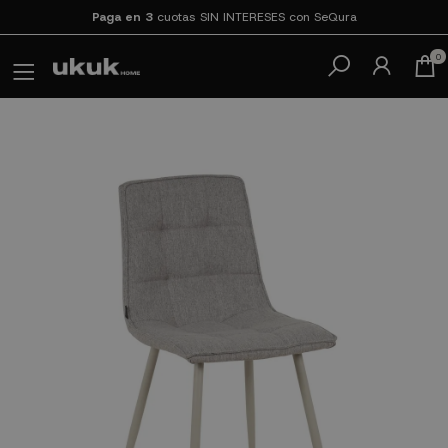
Paga en 3
cuotas SIN INTERESES con SeQura
0