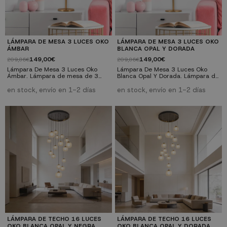
LÁMPARA DE MESA 3 LUCES OKO
LÁMPARA DE MESA 3 LUCES OKO
ÁMBAR
BLANCA OPAL Y DORADA
149,00€
149,00€
209,86€
209,86€
Lámpara De Mesa 3 Luces Oko
Lámpara De Mesa 3 Luces Oko
Ámbar. Lámpara de mesa de 3
Blanca Opal Y Dorada. Lámpara de
luces de hierro pintado oro y
mesa de 3 luces de hierro pintado
tulipas de cristal ámbar. Tipo de
oro y tulipas de cristal blanco opal.
en stock, envío en 1-2 días
en stock, envío en 1-2 días
casquillo G9(máx. 10W).
Tipo de casquillo G9(máx. 10W).
Bombillas no incluidas. Nº de luces:
Bombillas no incluidas. Nº de luces:
3 luzes Casquillo: G9 Potencia
3 luzes Casquillo: G9 Potencia
máx.: máx. 10W Acabado: Pintado
máx.: máx. 10W Acabado: Pintado
oro Bombillas: no incluidas
oro Bombillas: no incluidas
Medidas: Ø22 x 45,6 cm. Ancho
Medidas: Ø22 x 45,6 cm. Ancho
tulipa pequeña (1):10 cm. Ancho
tulipa pequeña (1):10 cm. Ancho...
tulipa mediana (2):12...
LÁMPARA DE TECHO 16 LUCES
LÁMPARA DE TECHO 16 LUCES
OKO BLANCA OPAL Y NEGRA
OKO BLANCA OPAL Y DORADA