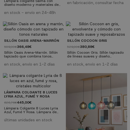
Lámpara colgante Salma con
invitados. Tipo: Sofá cama
en fabricación, consultar fecha
diseño moderno y materiales de
Tapizado: Textil resistente Función:
alta calidad. Tecnología LED
Convertible en cama Uso
integrada. Perfecta para salones,
en stock - envío en 24-48h
recomendado: Salón o habitación
comedores y dormitorios. ✓
auxiliar Sofá cama fabricado en
Diseño moderno: Estilo
textil color gris. Materiales y
contemporáneo y elegante ✓
Acabados:...
Tecnología LED: Bajo consumo y
larga duración ✓ Calidad
premium: Materiales resistentes y
duraderos ✓ Fácil instalación:
SILLÓN OASIS ARENA-MARRÓN
SILLÓN COCOON GRIS
Incluye instrucciones y herrajes
366,48€
380,88€
509,00€
529,00€
Sillón Oasis Arena-Marrón. Sillón
Sillón Cocoon Gris. Sillón tapizado
tapizado que combina tonos
de líneas suaves y diseño
cálidos y naturales para crear
envolvente, pensado para crear un
ambientes acogedores y relajados.
auténtico refugio de confort en tu
en stock, envío en 1-2 días
en stock, envío en 1-2 días
Una pieza perfecta para aportar
hogar. Ideal para salones,
confort y personalidad al salón o
dormitorios o rincones de lectura
al dormitorio. Tipo: Sillón individual
donde se busca bienestar, estilo y
Tapizado: Color arena con
una sentada acogedora. Tipo:
respaldo marrón Estilo: Cálido y
Sillón individual Tapizado: Tejido
contemporáneo Uso recomendado:
textil color gris Diseño: Respaldo
Interior Sillón tapizado color...
envolvente y ergonómico...
LÁMPARA COLGANTE 8 LUCES
LYRIA AZUL, FUMÉ Y ROSA
445,00€
626,76€
Lámpara Colgante 8 Luces Lyria
Azul, Fumé Y Rosa. Lámpara de
techo de 8 luces de hierro
acabado dorado y cable negro.
últimas unidades en stock
Tulipas decorativas de cristal de
color rosa, azul y fumé. Tipo de