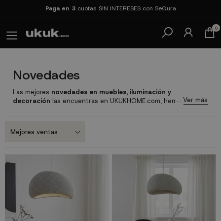
Paga en 3
cuotas SIN INTERESES con SeQura
0
Novedades
Las mejores
novedades en muebles, iluminación y
decoración
las encuentras en UKUKHOME.com, hemos
seleccionamos para ti muebles con diseños actuales,
siguiendo las últimas tendencias en interiorismo y
decoración, así conseguimos llevarte a casa todas las
novedades en decoración y muebles al mejor precio con
entrega rápida
.