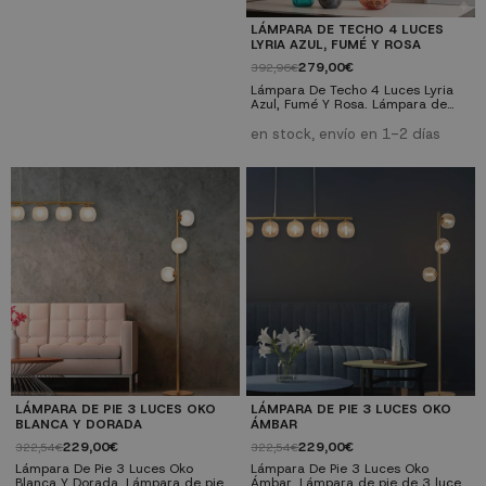
casquillo E27 (máx.40W).
Bombillas no incluidas. Nº de luces:
LÁMPARA DE TECHO 4 LUCES
8 luces Casquillo: E27 Potencia
LYRIA AZUL, FUMÉ Y ROSA
máx.: máx.40W Acabado:
Acabado dorado Color de tulipas:
279,00€
392,96€
Rosa, Azul Y Fumé...
Lámpara De Techo 4 Luces Lyria
Azul, Fumé Y Rosa. Lámpara de
techo de 4 luces de hierro
acabado dorado y cable negro.
en stock, envío en 1-2 días
Tulipas decorativas de cristal de
color rosa, azul y fumé. Tipo de
casquillo E27 (máx.40W).
Bombillas no incluidas. Nº de luces:
4 luces Casquillo: E27 Potencia
máx.: máx.40W Acabado:
Acabado dorado Color de tulipas:
Rosa, Azul Y Fumé...
LÁMPARA DE PIE 3 LUCES OKO
LÁMPARA DE PIE 3 LUCES OKO
BLANCA Y DORADA
ÁMBAR
229,00€
229,00€
322,54€
322,54€
Lámpara De Pie 3 Luces Oko
Lámpara De Pie 3 Luces Oko
Blanca Y Dorada. Lámpara de pie
Ámbar. Lámpara de pie de 3 luces