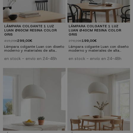
LÁMPARA COLGANTE 1 LUZ
LÁMPARA COLGANTE 1 LUZ
LUAN Ø60CM RESINA COLOR
LUAN Ø40CM RESINA COLOR
GRIS
GRIS
299,00€
199,00€
415,28€
276,39€
Lámpara colgante Luan con diseño
Lámpara colgante Luan con diseño
moderno y materiales de alta
moderno y materiales de alta
calidad. Compatible con bombillas
calidad. Compatible con bombillas
estándar. Perfecta para salones,
estándar. Perfecta para salones,
en stock - envío en 24-48h
en stock - envío en 24-48h
comedores y dormitorios. ✓
comedores y dormitorios. ✓
Diseño moderno: Estilo
Diseño moderno: Estilo
contemporáneo y elegante ✓
contemporáneo y elegante ✓
Versatilidad: Compatible con
Versatilidad: Compatible con
bombillas E27 ✓ Calidad premium:
bombillas E27 ✓ Calidad premium:
Materiales resistentes y duraderos
Materiales resistentes y duraderos
✓ Fácil instalación: Incluye
✓ Fácil instalación: Incluye
instrucciones y herrajes
instrucciones y herrajes