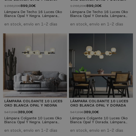
899,00€
899,00€
1.266,20€
1.266,20€
Lámpara De Techo 16 Luces Oko
Lámpara De Techo 16 Luces Oko
Blanca Opal Y Negra. Lámpara
Blanca Opal Y Dorada. Lámpara
colgante de 16 luces de hierro
colgante de 16 luces de hierro
pintado negro y pavonado, con
pintado negro y pavonado, con
en stock, envío en 1-2 días
en stock, envío en 1-2 días
cable negro y tulipas de cristal
cable transparente y tulipas de
blanco opal. Tipo de casquillo
cristal blanco opal. Tipo de
G9(máx. 10W). Bombillas no
casquillo G9(máx. 10W).
incluidas. Nº de luces: 16 luzes
Bombillas no incluidas. Nº de luces:
Casquillo: G9 Potencia máx.: máx.
16 luzes Casquillo: G9 Potencia
10W Acabado: Pintado negro
máx.: máx. 10W Acabado: Pintado
Bombillas: no incluidas Medidas:
negro Bombillas: no incluidas
Ø68 x 200 cm....
Medidas: Ø68 x 200...
LÁMPARA COLGANTE 10 LUCES
LÁMPARA COLGANTE 10 LUCES
OKO BLANCA OPAL Y NEGRA
OKO BLANCA OPAL Y DORADA
389,00€
389,00€
547,89€
547,89€
Lámpara Colgante 10 Luces Oko
Lámpara Colgante 10 Luces Oko
Blanca Opal Y Negra. Lámpara
Blanca Opal Y Dorada. Lámpara
colgante de 10 luces de hierro
colgante de 10 luces de hierro
pintado negro y pavón y tulipas de
pintado oro y tulipas de cristal
en stock, envío en 1-2 días
en stock, envío en 1-2 días
cristal blanco opal. Tipo de
blanco opal. Tipo de casquillo