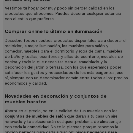
Vestimos tu hogar por muy poco sin perder calidad en los
productos que ofrecemos. Puedes decorar cualquier estancia
con el estilo que prefieras.
Comprar online lo último en iluminación
Descubre todos nuestros productos disponibles para decorar el
recibidor
, la mejor
iluminación
,
los muebles para salón y
comedor,
muebles para el dormitorio
y
ropa de cama
,
muebles
de baño y toallas,
escritorios y sillas de escritorio
,
muebles de
cocina
y todo lo que necesitas para el amueblado y la
decoración del
jardín o terraza,
con los que esperamos poder
satisfacer los gustos y necesidades de los más exigentes, eso
sí, siempre con un denominador común entre todos ellos: precios
económicos y calidad.
Novedades en decoración y conjuntos de
muebles baratos
Ahorra en el precio, no en la calidad de tus muebles con los
conjuntos de muebles de salón
que darán a tu casa un aire
renovado y te solucionarán cualquier problema de almacenaje
con toda la comodidad. No te lo pienses porque tenemos la
opción perfecta para cada situación:
pisos pequeños para