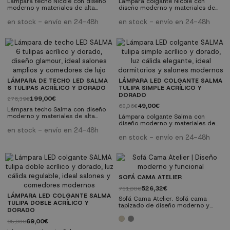
Lámpara techo Nicole con diseño
Lámpara colgante Nicole con
moderno y materiales de alta
diseño moderno y materiales de
calidad. Tecnología LED integrada.
alta calidad. Tecnología LED
Perfecta para salones, comedores
integrada. Perfecta para salones,
en stock - envío en 24-48h
en stock - envío en 24-48h
y dormitorios. ✓ Diseño moderno:
comedores y dormitorios. ✓
Estilo contemporáneo y elegante ✓
Diseño moderno: Estilo
Tecnología LED: Bajo consumo y
contemporáneo y elegante ✓
larga duración ✓ Calidad
Tecnología LED: Bajo consumo y
premium: Materiales resistentes y
larga duración ✓ Calidad
duraderos ✓ Fácil instalación:
premium: Materiales resistentes y
Incluye instrucciones y herrajes
duraderos ✓ Fácil instalación:
Incluye instrucciones y herrajes
LÁMPARA DE TECHO LED SALMA
LÁMPARA LED COLGANTE SALMA
6 TULIPAS ACRÍLICO Y DORADO
TULIPA SIMPLE ACRÍLICO Y
DORADO
199,00€
276,39€
49,00€
68,06€
Lámpara techo Salma con diseño
moderno y materiales de alta
Lámpara colgante Salma con
calidad. Tecnología LED integrada.
diseño moderno y materiales de
Perfecta para salones, comedores
en stock - envío en 24-48h
alta calidad. Tecnología LED
y dormitorios. ✓ Diseño moderno:
integrada. Perfecta para salones,
en stock - envío en 24-48h
Estilo contemporáneo y elegante ✓
comedores y dormitorios. ✓
Tecnología LED: Bajo consumo y
Diseño moderno: Estilo
larga duración ✓ Calidad
contemporáneo y elegante ✓
premium: Materiales resistentes y
Tecnología LED: Bajo consumo y
duraderos ✓ Fácil instalación:
larga duración ✓ Calidad
Incluye instrucciones y herrajes
premium: Materiales resistentes y
SOFÁ CAMA ATELIER
duraderos ✓ Fácil instalación:
526,32€
731,00€
Incluye instrucciones y herrajes
LÁMPARA LED COLGANTE SALMA
Sofá Cama Atelier. Sofá cama
TULIPA DOBLE ACRÍLICO Y
tapizado de diseño moderno y
DORADO
líneas equilibradas. Una solución
práctica y elegante para salones
69,00€
95,83€
versátiles o habitaciones de