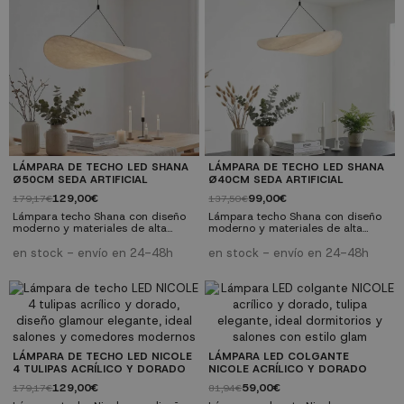
Materiales resistentes y duraderos
duraderos ✓ Fácil instalación:
✓ Fácil instalación: Incluye
Incluye instrucciones y herrajes
instrucciones y herrajes
LÁMPARA DE TECHO LED SHANA
LÁMPARA DE TECHO LED SHANA
Ø50CM SEDA ARTIFICIAL
Ø40CM SEDA ARTIFICIAL
129,00€
99,00€
179,17€
137,50€
Lámpara techo Shana con diseño
Lámpara techo Shana con diseño
moderno y materiales de alta
moderno y materiales de alta
calidad. Tecnología LED integrada.
calidad. Tecnología LED integrada.
Perfecta para salones, comedores
Perfecta para salones, comedores
en stock - envío en 24-48h
en stock - envío en 24-48h
y dormitorios. ✓ Diseño moderno:
y dormitorios. ✓ Diseño moderno:
Estilo contemporáneo y elegante ✓
Estilo contemporáneo y elegante ✓
Tecnología LED: Bajo consumo y
Tecnología LED: Bajo consumo y
larga duración ✓ Calidad
larga duración ✓ Calidad
premium: Materiales resistentes y
premium: Materiales resistentes y
duraderos ✓ Fácil instalación:
duraderos ✓ Fácil instalación:
Incluye instrucciones y herrajes
Incluye instrucciones y herrajes
LÁMPARA DE TECHO LED NICOLE
LÁMPARA LED COLGANTE
4 TULIPAS ACRÍLICO Y DORADO
NICOLE ACRÍLICO Y DORADO
129,00€
59,00€
179,17€
81,94€