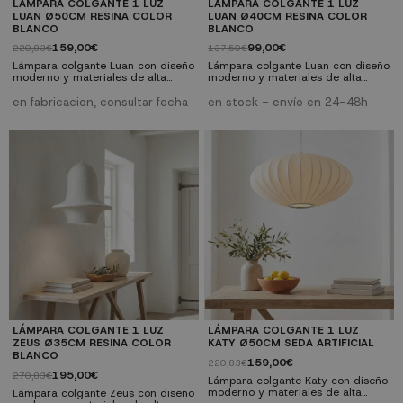
LÁMPARA COLGANTE 1 LUZ
LÁMPARA COLGANTE 1 LUZ
LUAN Ø50CM RESINA COLOR
LUAN Ø40CM RESINA COLOR
BLANCO
BLANCO
159,00€
99,00€
220,83€
137,50€
Lámpara colgante Luan con diseño
Lámpara colgante Luan con diseño
moderno y materiales de alta
moderno y materiales de alta
calidad. Compatible con bombillas
calidad. Compatible con bombillas
estándar. Perfecta para salones,
estándar. Perfecta para salones,
en fabricacion, consultar fecha
en stock - envío en 24-48h
comedores y dormitorios. ✓
comedores y dormitorios. ✓
Diseño moderno: Estilo
Diseño moderno: Estilo
contemporáneo y elegante ✓
contemporáneo y elegante ✓
Versatilidad: Compatible con
Versatilidad: Compatible con
bombillas E27 ✓ Calidad premium:
bombillas E27 ✓ Calidad premium:
Materiales resistentes y duraderos
Materiales resistentes y duraderos
✓ Fácil instalación: Incluye
✓ Fácil instalación: Incluye
instrucciones y herrajes
instrucciones y herrajes
LÁMPARA COLGANTE 1 LUZ
LÁMPARA COLGANTE 1 LUZ
ZEUS Ø35CM RESINA COLOR
KATY Ø50CM SEDA ARTIFICIAL
BLANCO
159,00€
220,83€
195,00€
270,83€
Lámpara colgante Katy con diseño
moderno y materiales de alta
Lámpara colgante Zeus con diseño