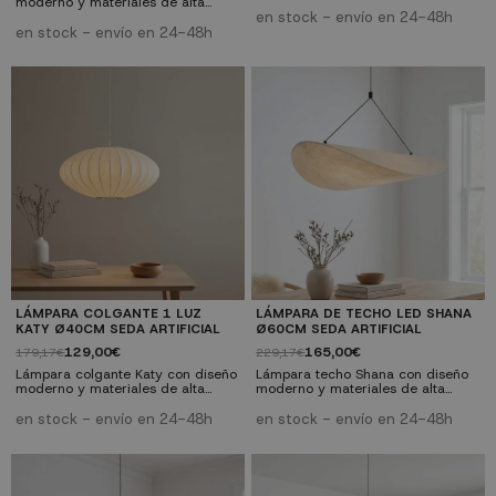
calidad. Compatible con bombillas
moderno y materiales de alta
estándar. Perfecta para salones,
calidad. Compatible con bombillas
en stock - envío en 24-48h
comedores y dormitorios. ✓
estándar. Perfecta para salones,
en stock - envío en 24-48h
Diseño moderno: Estilo
comedores y dormitorios. ✓
contemporáneo y elegante ✓
Diseño moderno: Estilo
Versatilidad: Compatible con
contemporáneo y elegante ✓
bombillas E27 ✓ Calidad premium:
Versatilidad: Compatible con
Materiales resistentes y duraderos
bombillas E27 ✓ Calidad premium:
✓ Fácil instalación: Incluye
Materiales resistentes y duraderos
instrucciones y herrajes
✓ Fácil instalación: Incluye
instrucciones y herrajes
LÁMPARA COLGANTE 1 LUZ
LÁMPARA DE TECHO LED SHANA
KATY Ø40CM SEDA ARTIFICIAL
Ø60CM SEDA ARTIFICIAL
129,00€
165,00€
179,17€
229,17€
Lámpara colgante Katy con diseño
Lámpara techo Shana con diseño
moderno y materiales de alta
moderno y materiales de alta
calidad. Compatible con bombillas
calidad. Tecnología LED integrada.
estándar. Perfecta para salones,
Perfecta para salones, comedores
en stock - envío en 24-48h
en stock - envío en 24-48h
comedores y dormitorios. ✓
y dormitorios. ✓ Diseño moderno:
Diseño moderno: Estilo
Estilo contemporáneo y elegante ✓
contemporáneo y elegante ✓
Tecnología LED: Bajo consumo y
Versatilidad: Compatible con
larga duración ✓ Calidad
bombillas E27 ✓ Calidad premium:
premium: Materiales resistentes y