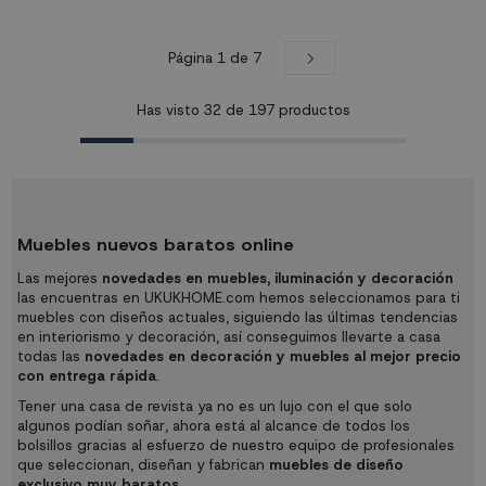
casquillo G9(máx. 10W).
G9(máx. 10W). Bombillas no
Bombillas no incluidas. Nº de luces:
incluidas. Nº de luces: 10 luzes
10 luzes Casquillo: G9 Potencia
Casquillo: G9 Potencia máx.: máx.
máx.: máx. 10W Acabado: Pintado
10W Acabado: Pintado oro
Página 1 de 7
negro Bombillas: no incluidas
Bombillas: no incluidas Medidas:
Medidas: Ø81 x 120 cm. Ancho
Ø81 x 120 cm. Ancho tulipa
tulipa pequeña...
pequeña (7):10 cm....
Has visto
32
de
197
productos
Muebles nuevos baratos online
Las mejores
novedades en muebles, iluminación y decoración
las encuentras en UKUKHOME.com hemos seleccionamos para ti
muebles con diseños actuales, siguiendo las últimas tendencias
en interiorismo y decoración, así conseguimos llevarte a casa
todas las
novedades en decoración y muebles al mejor precio
con entrega rápida
.
Tener una casa de revista ya no es un lujo con el que solo
algunos podían soñar, ahora está al alcance de todos los
bolsillos gracias al esfuerzo de nuestro equipo de profesionales
que seleccionan, diseñan y fabrican
muebles de diseño
exclusivo muy baratos.