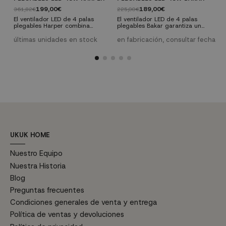
199,00€
189,00€
361,82€
225,00€
1
El ventilador LED de 4 palas
El ventilador LED de 4 palas
E
plegables Harper combina
plegables Bakar garantiza un
p
funcionalidad y diseño moderno
flujo de aire potente con un
f
para mejorar cualquier espacio.
diseño elegante y funcional. Con
d
últimas unidades en stock
en fabricación, consultar fecha
e
Este ventilador ofrece un potente
un motor silencioso de corriente
u
flujo de aire y es altamente
continua (DC), ofrece 6
c
eficiente gracias a sus 6
velocidades ajustables para
v
velocidades ajustables y su
adaptarse a tus necesidades.
a
sistema de iluminación LED
Incluye mando a distancia,
I
regulable. Además, incluye
iluminación LED regulable en
i
mando a distancia y tijas de
color y en intensidad, y dos
c
diferentes alturas para una
opciones de altura para una...
o
instalación...
UKUK HOME
Nuestro Equipo
Nuestra Historia
Blog
Preguntas frecuentes
Condiciones generales de venta y entrega
Política de ventas y devoluciones