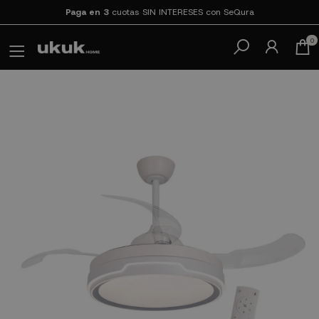
Paga en 3
cuotas SIN INTERESES con SeQura
0