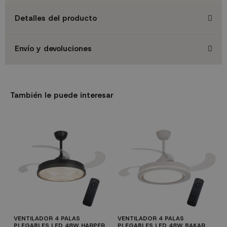
Detalles del producto
Envío y devoluciones
También le puede interesar
VENTILADOR 4 PALAS
VENTILADOR 4 PALAS
V
PLEGABLES LED 48W HARPER
PLEGABLES LED 48W BAKAR
P