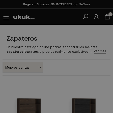
Paga en 3
cuotas SIN INTERESES con SeQura
0
Zapateros
En nuestro catálogo online podrás encontrar los mejores
zapateros baratos
, a precios realmente exclusivos. En
ukukhome podrás
comprar zapateros de diseños variados
con diferentes características, tanto
zapateros de diseño
moderno
como otros
zapateros con un estilo clásico
. Hazte
con
modernos zapateros
, para equipar y optimizar la
funcionalidad de un mueble donde podrás almacenar y
organizar todo tipo de calzado según tus necesidades.