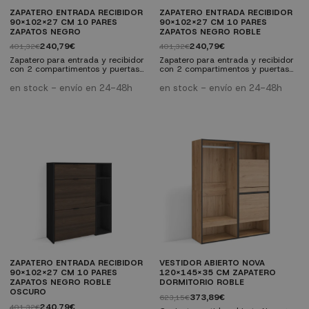
ZAPATERO ENTRADA RECIBIDOR
ZAPATERO ENTRADA RECIBIDOR
90X102X27 CM 10 PARES
90X102X27 CM 10 PARES
ZAPATOS NEGRO
ZAPATOS NEGRO ROBLE
240,79€
240,79€
401,32€
401,32€
Zapatero para entrada y recibidor
Zapatero para entrada y recibidor
con 2 compartimentos y puertas
con 2 compartimentos y puertas
abatibles. Capacidad para 10
abatibles. Capacidad para 10
pares de zapatos. Acabado negro
pares de zapatos. Estructura en
en stock - envío en 24-48h
en stock - envío en 24-48h
integral con veteado poroso.
negro y puertas en roble, con
Tirador de aluminio negro.
veteado poroso. Tirador de
Medidas: 90 x 27 x 102 cm.
aluminio negro. Medidas: 90 x 27
Melamina de alta calidad.
x 102 cm. Melamina de alta
calidad.
ZAPATERO ENTRADA RECIBIDOR
VESTIDOR ABIERTO NOVA
90X102X27 CM 10 PARES
120X145X35 CM ZAPATERO
ZAPATOS NEGRO ROBLE
DORMITORIO ROBLE
OSCURO
373,89€
623,15€
240,79€
401,32€