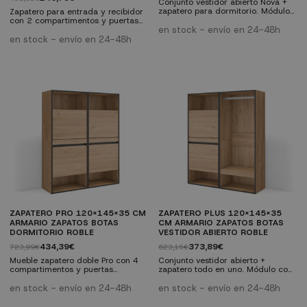
Conjunto vestidor abierto Nova +
zapatero para dormitorio. Módulo
Zapatero para entrada y recibidor
con barra y estantes para ropa
con 2 compartimentos y puertas
más zapatero con 2
abatibles. Capacidad para 10
en stock - envío en 24-48h
compartimentos y 10 pares de
pares de zapatos. Estructura en
en stock - envío en 24-48h
capacidad. Acabado roble y negro
negro y puertas en roble oscuro,
con veteado poroso. Medidas: 120
con veteado poroso. Tirador de
x 35 x 145 cm. Melamina de alta
aluminio negro. Medidas: 90 x 27
calidad.
x 102 cm. Melamina de alta
calidad.
ZAPATERO PRO 120X145X35 CM
ZAPATERO PLUS 120X145X35
ARMARIO ZAPATOS BOTAS
CM ARMARIO ZAPATOS BOTAS
DORMITORIO ROBLE
VESTIDOR ABIERTO ROBLE
434,39€
373,89€
723,99€
623,15€
Mueble zapatero doble Pro con 4
Conjunto vestidor abierto +
compartimentos y puertas
zapatero todo en uno. Módulo con
abatibles para almacenar todo tu
barra y estantes para ropa más
calzado. Capacidad para 20 pares
zapatero con 2 compartimentos y
en stock - envío en 24-48h
en stock - envío en 24-48h
de zapatos. Acabado roble y negro
capacidad para 10 pares.
con veteado poroso. Medidas: 120
Acabado roble y negro con