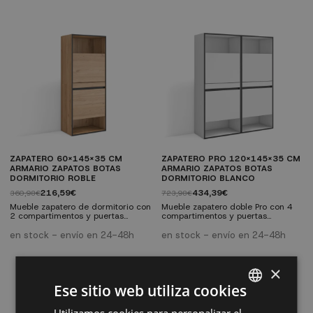
x 35 x 145 cm. Melamina de alta
veteado poroso. Medidas: 120 x
calidad.
35 x 145 cm. Melamina de alta
calidad.
ZAPATERO 60X145X35 CM
ZAPATERO PRO 120X145X35 CM
ARMARIO ZAPATOS BOTAS
ARMARIO ZAPATOS BOTAS
DORMITORIO ROBLE
DORMITORIO BLANCO
216,59€
434,39€
360,98€
723,98€
Mueble zapatero de dormitorio con
Mueble zapatero doble Pro con 4
2 compartimentos y puertas
compartimentos y puertas
abatibles para organizar tu
abatibles para almacenar todo tu
calzado. Capacidad para 10 pares
calzado. Capacidad para 20 pares
en stock - envío en 24-48h
en stock - envío en 24-48h
de zapatos. Acabado roble y negro
de zapatos. Acabado blanco y
con veteado poroso. Medidas: 60
negro con veteado poroso.
x 35 x 145 cm. Melamina de alta
Medidas: 120 x 35 x 145 cm.
×
calidad.
Melamina de alta calidad.
Ese sitio web utiliza cookies
SPANISH