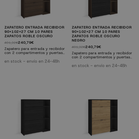
ZAPATERO ENTRADA RECIBIDOR
ZAPATERO ENTRADA RECIBIDOR
90X102X27 CM 10 PARES
90X102X27 CM 10 PARES
ZAPATOS ROBLE OSCURO
ZAPATOS ROBLE OSCURO
NEGRO
240,79€
401,32€
240,79€
401,32€
Zapatero para entrada y recibidor
con 2 compartimentos y puertas
Zapatero para entrada y recibidor
abatibles. Capacidad para 10
con 2 compartimentos y puertas
pares de zapatos. Acabado roble
en stock - envío en 24-48h
abatibles. Capacidad para 10
oscuro integral con veteado
pares de zapatos. Estructura en
en stock - envío en 24-48h
poroso. Tirador de aluminio negro.
roble oscuro y puertas en negro,
Medidas: 90 x 27 x 102 cm.
con veteado poroso. Tirador de
Melamina de alta calidad.
aluminio negro. Medidas: 90 x 27
x 102 cm. Melamina de alta
calidad.