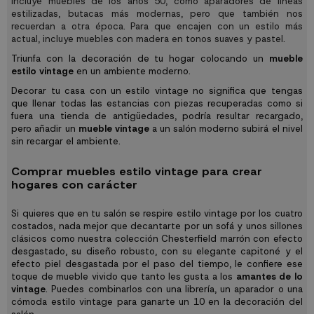
incluye muebles de los años 50, como aparadores de líneas
estilizadas, butacas más modernas, pero que también nos
recuerdan a otra época. Para que encajen con un estilo más
actual, incluye muebles con madera en tonos suaves y pastel.
Triunfa con la decoración de tu hogar colocando un
mueble
estilo vintage
en un ambiente moderno.
Decorar tu casa con un estilo vintage no significa que tengas
que llenar todas las estancias con piezas recuperadas como si
fuera una tienda de antigüedades, podría resultar recargado,
pero añadir un
mueble vintage
a un salón moderno subirá el nivel
sin recargar el ambiente.
Comprar muebles estilo vintage para crear
hogares con carácter
Si quieres que en tu salón se respire estilo vintage por los cuatro
costados, nada mejor que decantarte por un sofá y unos sillones
clásicos como nuestra colección Chesterfield marrón con efecto
desgastado, su diseño robusto, con su elegante capitoné y el
efecto piel desgastada por el paso del tiempo, le confiere ese
toque de mueble vivido que tanto les gusta a los
amantes de lo
vintage
. Puedes combinarlos con una librería, un aparador o una
cómoda estilo vintage para ganarte un 10 en la decoración del