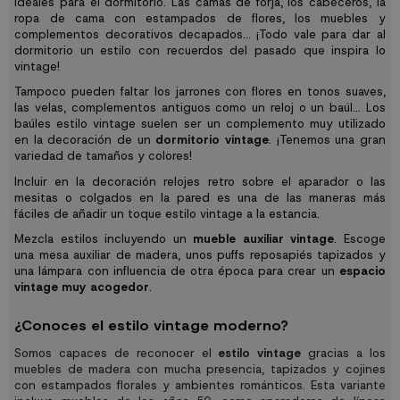
ideales para el dormitorio. Las camas de forja, los cabeceros, la
ropa de cama con estampados de flores, los muebles y
complementos decorativos decapados... ¡Todo vale para dar al
dormitorio un estilo con recuerdos del pasado que inspira lo
vintage!
Tampoco pueden faltar los jarrones con flores en tonos suaves,
las velas, complementos antiguos como un reloj o un baúl... Los
baúles estilo vintage suelen ser un complemento muy utilizado
en la decoración de un
dormitorio vintage
. ¡Tenemos una gran
variedad de tamaños y colores!
Incluir en la decoración relojes retro sobre el aparador o las
mesitas o colgados en la pared es una de las maneras más
fáciles de añadir un toque estilo vintage a la estancia.
Mezcla estilos incluyendo un
mueble auxiliar
vintage
. Escoge
una mesa auxiliar de madera, unos puffs reposapiés tapizados y
una lámpara con influencia de otra época para crear un
espacio
vintage muy acogedor
.
¿Conoces el estilo vintage moderno?
Somos capaces de reconocer el
estilo vintage
gracias a los
muebles de madera con mucha presencia, tapizados y cojines
con estampados florales y ambientes románticos. Esta variante