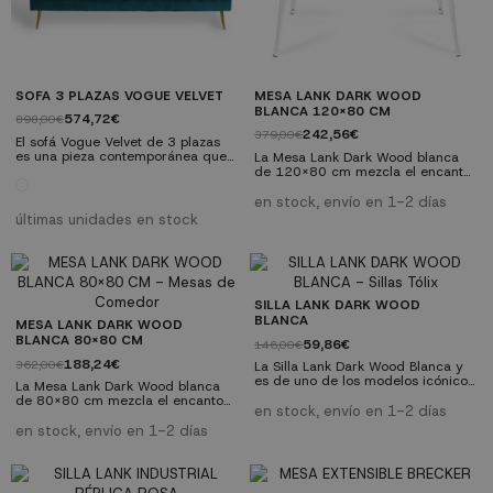
SOFA 3 PLAZAS VOGUE VELVET
MESA LANK DARK WOOD
BLANCA 120x80 CM
574,72€
898,00€
242,56€
379,00€
El sofá Vogue Velvet de 3 plazas
es una pieza contemporánea que
La Mesa Lank Dark Wood blanca
combina elegancia y comodidad
de 120x80 cm mezcla el encanto
en su máxima expresión. Con una
vintage con un diseño moderno,
estructura de madera de Eucalipto
ideal para diversos entornos,
en stock, envío en 1-2 días
contrachapado y tapizado en
desde restaurantes hasta
últimas unidades en stock
terciopelo lavable, este sofá añade
hogares. Combínala con las sillas
un toque de lujo a cualquier
de nuestra gama Lank, un icono
ambiente. Sus patas metálicas en
del diseño moderno.
baño de oro proporcionan un
Características técnicas:
soporte resistente y añaden un
Estructura de cuatro patas
toque de...
metálicas blancas y una tapa
SILLA LANK DARK WOOD
cuadrada de madera de haya
BLANCA
MESA LANK DARK WOOD
oscura....
BLANCA 80x80 CM
59,86€
146,00€
188,24€
362,00€
La Silla Lank Dark Wood Blanca y
es de uno de los modelos icónicos
La Mesa Lank Dark Wood blanca
dentro del mundo de las sillas,
de 80x80 cm mezcla el encanto
inspirada en la silla Tólix de Xavier
en stock, envío en 1-2 días
vintage con un diseño moderno,
Pauchard. Sus formas simples, su
ideal para diversos entornos,
en stock, envío en 1-2 días
carácter funcional y la elegancia
desde restaurantes hasta
de su diseño han convertido a
hogares. Combínala con las sillas
esta silla en un clásico atemporal
de nuestra gama Lank, un icono
que actualmente se reivindica con
del diseño moderno.