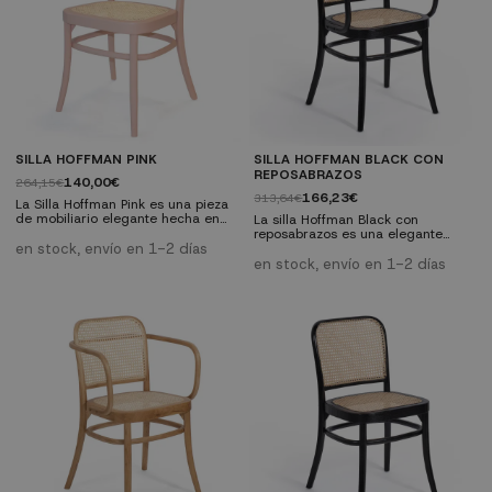
SILLA HOFFMAN PINK
SILLA HOFFMAN BLACK CON
REPOSABRAZOS
140,00€
264,15€
166,23€
313,64€
La Silla Hoffman Pink es una pieza
de mobiliario elegante hecha en
La silla Hoffman Black con
madera maciza de olmo con
reposabrazos es una elegante
asiento de mimbre, que asegura
en stock, envío en 1-2 días
pieza de mobiliario que combina
tanto durabilidad como
madera maciza de olmo con un
en stock, envío en 1-2 días
comodidad. La combinación de
asiento y respaldo de mimbre,
estos materiales no solo ofrece
asegurando durabilidad,
una apariencia estéticamente
comodidad y un toque vintage.
atractiva, sino también una
Perfecta para el hogar o negocios
experiencia de asiento muy
con un diseño retro.
confortable. Ideal para el hogar o
Características técnicas:
para negocios....
Dimensiones: Ancho 45 cm | Alto
83 cm | Profundidad del asiento
41 cm...