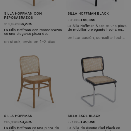
SILLA HOFFMAN CON
SILLA HOFFMAN BLACK
REPOSABRAZOS
156,35€
295,00€
166,23€
313,64€
La Silla Hoffman Black es una pieza
de mobiliario elegante hecha en
La Silla Hoffman con reposabrazos
madera maciza de olmo con
es una elegante pieza de
asiento de mimbre, que asegura
mobiliario que combina madera
en fabricación, consultar fecha
tanto durabilidad como
maciza de olmo con un asiento y
en stock, envío en 1-2 días
comodidad. La combinación de
respaldo de mimbre, asegurando
estos materiales no solo ofrece
durabilidad, comodidad y un
una apariencia estéticamente
toque vintage. Perfecta para el
atractiva, sino también una
hogar o negocios con un diseño
experiencia de asiento muy
retro. Características técnicas:
confortable. Ideal para el hogar o
Dimensiones: Ancho 45 cm | Alto
para negocios....
83 cm | Profundidad del asiento
41 cm Altura...
SILLA HOFFMAN
SILLA SKOL BLACK
153,33€
149,05€
289,30€
271,00€
La Silla Hoffman es una pieza de
La Silla de diseño Skol Black es