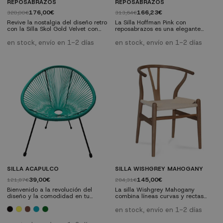
REPOSABRAZOS
REPOSABRAZOS
176,00€
166,23€
320,00€
313,64€
Revive la nostalgia del diseño retro
La Silla Hoffman Pink con
con la Silla Skol Gold Velvet con
reposabrazos es una elegante
reposabrazos. Su estructura de
pieza de mobiliario que combina
acero tubular y su asiento de
madera maciza de olmo con un
en stock, envío en 1-2 días
en stock, envío en 1-2 días
madera con ratán fusionan lo
asiento y respaldo de mimbre,
clásico con lo contemporáneo,
asegurando durabilidad,
adaptándose a cualquier estilo de
comodidad y un toque vintage.
decoración. Con una construcción
Perfecta para el hogar o negocios
resistente y fácil mantenimiento,
con un diseño retro.
es ideal para cualquier ambiente,
Características técnicas:
ya sea en el hogar, oficina o...
Dimensiones: Ancho 45 cm | Alto
83 cm | Profundidad del asiento
41 cm...
SILLA ACAPULCO
SILLA WISHGREY MAHOGANY
39,00€
145,00€
121,87€
284,31€
Bienvenido a la revolución del
La silla Wishgrey Mahogany
diseño y la comodidad en tu
combina líneas curvas y rectas
hogar con la emblemática Silla
para un diseño único, con respaldo
Acapulco. Esta obra maestra de la
en forma de Y junto a unas patas
en stock, envío en 1-2 días
decoración combina a la
curvadas de gran estabilidad.
perfección originalidad, exotismo
Fabricada con madera de olmo