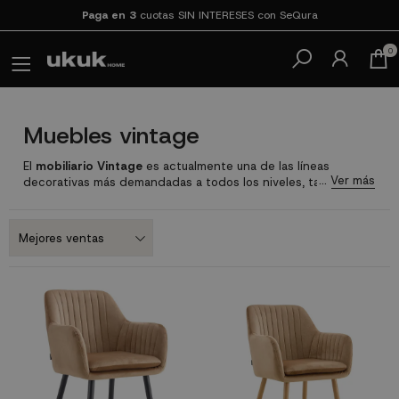
Paga en 3
cuotas SIN INTERESES con SeQura
0
Muebles vintage
El
mobiliario Vintage
es actualmente una de las líneas
decorativas más demandadas a todos los niveles, tanto por
profesionales del sector como por el gran público. Por ello,
los amantes de este tipo de piezas, además de buscar
muebles de estilo Vintage en trasteros y rastros de cualquier
ciudad, también pueden acudir a tiendas como la nuestra en
la que encontrarán una gran selección de muebles retro
baratos con los que reconstruir la estética de los hogares
que poblaban el mundo entre los años 20 y 70 del pasado
siglo y que, a día de hoy,
son una de las mayores
inspiraciones
a la hora de definir el estilo de un hogar. No te
pierdas nuestras sillones y muebles TV Vintage con los que
hacer de tu salón una habitación en la que el pasado esté
más presente que nunca.