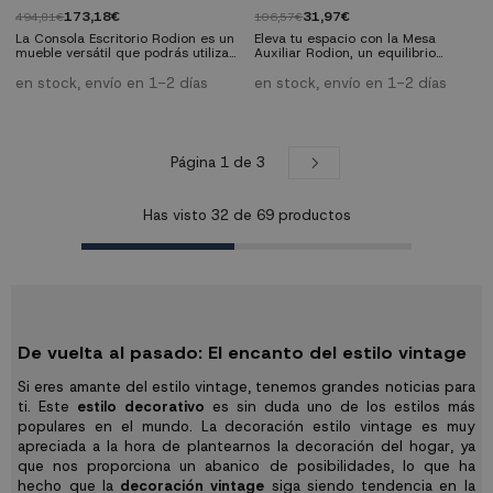
173,18€
31,97€
494,81€
106,57€
La Consola Escritorio Rodion es un
Eleva tu espacio con la Mesa
mueble versátil que podrás utilizar
Auxiliar Rodion, un equilibrio
tanto de recibidor como de
perfecto entre estilo y
escritorio. Si buscas un mueble
funcionalidad. Fabricada con MDF
en stock, envío en 1-2 días
en stock, envío en 1-2 días
recibidor vintage o un escritorio,
recubierto de chapa de madera
no encontrarás otra pieza con
negra, su diseño vintage se
mejor relación calidad-precio.
complementa con patas de
Además, combínalo con el resto
madera de pino, añadiendo
de muebles de la colección
calidez y estabilidad. Compacta y
Página 1 de 3
Rodion y consigue una decoración
versátil, se adapta fácilmente a
total.
cualquier rincón de tu hogar
Has visto
32
de
69
productos
De vuelta al pasado: El encanto del estilo vintage
Si eres amante del estilo vintage, tenemos grandes noticias para
ti. Este
estilo decorativo
es sin duda uno de los estilos más
populares en el mundo. La decoración estilo vintage es muy
apreciada a la hora de plantearnos la decoración del hogar, ya
que nos proporciona un abanico de posibilidades, lo que ha
hecho que la
decoración vintage
siga siendo tendencia en la