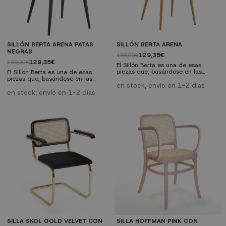
SILLÓN BERTA ARENA PATAS
SILLÓN BERTA ARENA
NEGRAS
129,35€
199,00€
129,35€
199,00€
El Sillón Berta es una de esas
piezas que, basándose en las
El Sillón Berta es una de esas
cualidades de sencillez y
piezas que, basándose en las
elegancia, consigue un resultado
cualidades de sencillez y
en stock, envío en 1-2 días
de fuerte impacto decorativo. Es
elegancia, consigue un resultado
en stock, envío en 1-2 días
un sillón de clara influencia
de fuerte impacto decorativo. Es
nórdica, aunque también podrás
un sillón de clara influencia
usarlo en ambientes vintage, así
nórdica, aunque también podrás
como en cualquier lugar de tu
usarlo en ambientes vintage, así
hogar donde quieras aportar un
como en cualquier lugar de tu
poco de calidez y estilo.
hogar donde quieras aportar un
Características...
poco de calidez y estilo.
Características...
SILLA SKOL GOLD VELVET CON
SILLA HOFFMAN PINK CON