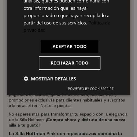
análisis, quienes pueden combinarla con
estilos decorativos, haciendo que sea una adición
IT
otra información que les haya
valiosa tanto para ambientes domésticos como
comerciales.
proporcionado o que hayan recopilado a
partir del uso de sus servicios.
Política de
Uso e instalación
privacidad
La Silla Hoffman se entrega completamente montada, lista
para usar. Simplemente colócala en el lugar deseado y
disfruta de su comodidad y elegancia. Ideal para comedor,
ACEPTAR TODO
oficinas o entornos comerciales, su instalación no requiere
ninguna herramienta adicional, facilitando su uso inmediato.
RECHAZAR TODO
Por qué elegir nuestro producto
UKUKHOME.com se distingue por ofrecer rapidez en la
MOSTRAR DETALLES
entrega, atención personalizada y devolución fácil en todos
nuestros productos. Ofrecemos precios económicos,
POWERED BY COOKIESCRIPT
asesoramiento gratuito en la compra, opciones de
pagamento flexibles, garantia de calidad, descuentos y
promociones exclusivas para clientes habituales y suscritos
a la newsletter. ¡No te lo pierdas!
No esperes más para transformar tu espacio con la elegancia
de la Silla Hoffman.
¡Compra ahora y disfruta de una nueva
silla a tu gusto!
La Silla Hoffman Pink con reposabrazos combina la