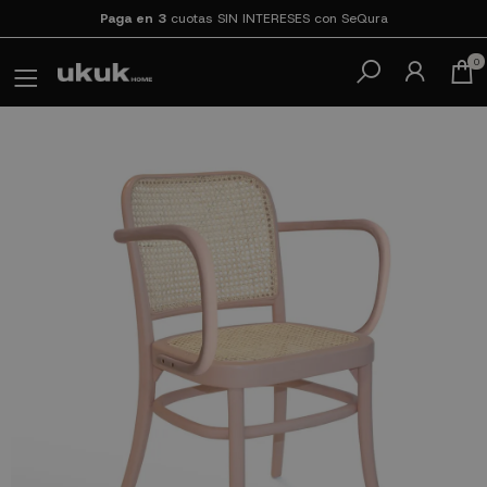
Paga en 3
cuotas SIN INTERESES con SeQura
0