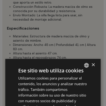
que aporta un estilo retro.
Construcción Robusta: La madera maciza de olmo es
conocida por su durabilidad y resistencia.
Envío Montado: La silla llega lista para usar, sin
necesidad de montaje adicional.
Especificaciones
Materiales: Estructura de madera maciza de olmo y
asiento de mimbre.
Dimensiones: Ancho 45 cm | Profundidad 41 cm | Altura
83 cm.
Altura hasta el asiento 47 cm.
Altura hasta el reposabrazos 74 cm.
Peso máximo recomendado: 100 kg.
×
Ese sitio web utiliza cookies
Ventajas
Utilizamos cookies para personalizar el
SPANISH
Elegir la Silla Hoffman significa optar por una
combinación de durabilidad, estilo y confort.
contenido, los anuncios y analizar nuestro
ES
Sus materiales aseguran una estructura robusta que
tráfico. También compartimos
soporta el uso diario y ofrecen una experiencia de
PT
información sobre su uso de nuestro sitio
asiento cómoda y adaptable.
Su diseño vintage no solo embellece cualquier espacio,
con nuestros socios de publicidad y
FR
sino que también se adapta fácilmente a diferentes