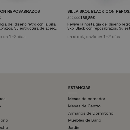
 CON REPOSABRAZOS
SILLA SKOL BLACK CON REPO
€
168,85€
307,00€
gia del diseño retro con la Silla
Revive la nostalgia del diseño retro 
abrazos. Su estructura de acero
Skol Black con reposabrazos. Su es
siento de madera con ratán
acero tubular y su asiento de mad
sico con lo contemporáneo,
ío en 1-2 días
fusionan lo clásico con lo contempo
en stock, envío en 1-2 días
cualquier estilo de decoración.
adaptándose a cualquier estilo de 
cción resistente y fácil
Con una construcción resistente y 
 es ideal para cualquier ambiente,
mantenimiento, es ideal para cualq
ar, oficina o espacios de...
ya sea en el hogar, oficina o...
ESTANCIAS
res
Mesas de comedor
a
Mesas de Centro
Armarios de Dormitorio
torio
Muebles de Baño
echo
Jardín