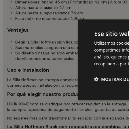
Dimensiones: Ancho 45 cm | Profundidad 41 cm | Altura 83
Altura hasta el asiento 47 cm.
Altura hasta el reposabrazos 74 cm.
Peso máximo recomendado: 100 kg.
Ventajas
Ese sitio we
Elegir la Silla Hoffman significa optar por una combinación d
Utilizamos cookie
Sus materiales aseguran una estructura robusta que soport
compartimos infor
Su diseño vintage no solo embellece cualquier espacio, sin
análisis, quiene
domésticos como comerciales.
recopilado a parti
Uso e instalación
MOSTRAR DE
La Silla Hoffman se entrega completamente montada, lista para 
comerciales, su instalación no requiere ninguna herramienta adic
Por qué elegir nuestro producto
UKUKHOME.com se distingue por ofrecer rapidez en la entrega, 
la compra, opciones de pagamento flexibles, garantia de calidad
No esperes más para transformar tu espacio con la elegancia de
La Silla Hoffman Black con reposabrazos combina la 