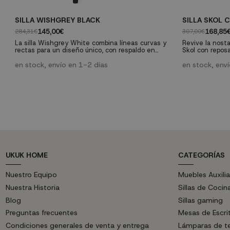
SILLA WISHGREY BLACK
SILLA SKOL
145,00€
168,85
284,31€
307,00€
La silla Wishgrey White combina líneas curvas y
Revive la nostal
rectas para un diseño único, con respaldo en
Skol con repos
forma de Y junto a unas patas curvadas de gran
tubular y su a
estabilidad. Fabricada con madera de olmo lacada
en stock, envío en 1-2 días
fusionan lo clá
en stock, env
y su asiento de ratán trenzado, esta silla añade
adaptándose a 
un toque vintage a cualquier estancia. Disfruta de
Con una constru
elegancia y comodidad con esta pieza icónica del
mantenimiento,
diseño nórdico....
ya sea en el hog
UKUK HOME
CATEGORÍAS
Nuestro Equipo
Muebles Auxilia
Nuestra Historia
Sillas de Cocin
Blog
Sillas gaming
Preguntas frecuentes
Mesas de Escri
Condiciones generales de venta y entrega
Lámparas de t