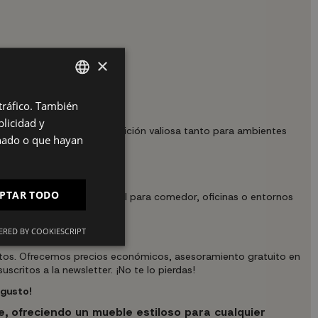
×
 tráfico. También
SPANISH
table.
licidad y
ES
s, haciendo que sea una adición valiosa tanto para ambientes
onado o que hayan
PT
FR
PTAR TODO
omodidad y elegancia. Ideal para comedor, oficinas o entornos
IT
RED BY COOKIESCRIPT
uctos. Ofrecemos precios económicos, asesoramiento gratuito en
critos a la newsletter. ¡No te lo pierdas!
 gusto!
, ofreciendo un mueble estiloso para cualquier