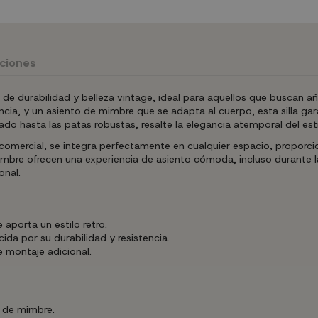
uciones
de durabilidad y belleza vintage, ideal para aquellos que buscan añ
cia, y un asiento de mimbre que se adapta al cuerpo, esta silla 
do hasta las patas robustas, resalte la elegancia atemporal del esti
no comercial, se integra perfectamente en cualquier espacio, propor
bre ofrecen una experiencia de asiento cómoda, incluso durante larg
onal.
aporta un estilo retro.
a por su durabilidad y resistencia.
de montaje adicional.
o de mimbre.