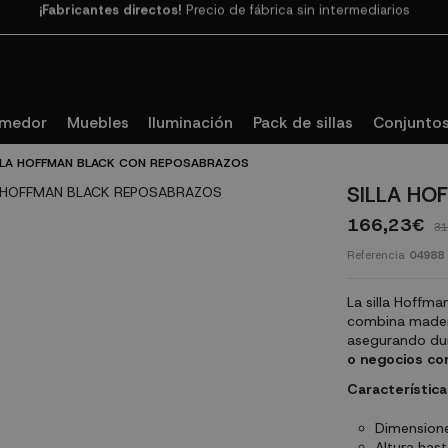
Paga en 3
cuotas SIN INTERESES con SeQura
omedor
Muebles
Iluminación
Pack de sillas
Conjuntos
LLA HOFFMAN BLACK CON REPOSABRAZOS
SILLA HO
166,23€
31
Referencia
04988
La silla Hoffma
combina madera
asegurando dur
o negocios con
Característica
Dimensione
Altura has