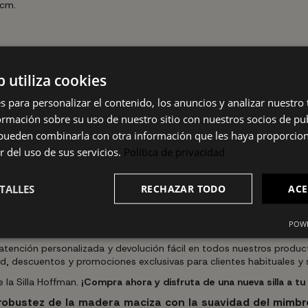
 cm.
b utiliza cookies
e durabilidad, estilo y confort.
s para personalizar el contenido, los anuncios y analizar nuestro
a el uso diario y ofrecen una experiencia de asiento cómoda y adap
mación sobre su uso de nuestro sitio con nuestros socios de pub
o que también se adapta fácilmente a diferentes estilos decorativo
s pueden combinarla con otra información que les haya proporci
r del uso de sus servicios.
Política de privacidad
TALLES
RECHAZAR TODO
ACE
usar. Simplemente colócala en el lugar deseado y disfruta de su c
ional, facilitando su uso inmediato.
POWE
atención personalizada y devolución fácil en todos nuestros prod
, descuentos y promociones exclusivas para clientes habituales y sus
 la Silla Hoffman.
¡Compra ahora y disfruta de una nueva silla a tu
robustez de la madera maciza con la suavidad del mimbre