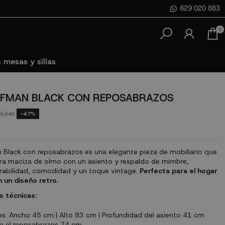
629 020 883
0
 mesas y sillas
FFMAN BLACK CON REPOSABRAZOS
-47%
3,64€
n Black con reposabrazos es una elegante pieza de mobiliario que
 maciza de olmo con un asiento y respaldo de mimbre,
abilidad, comodidad y un toque vintage.
Perfecta para el hogar
 un diseño retro.
s técnicas:
s: Ancho 45 cm | Alto 83 cm | Profundidad del asiento 41 cm
ta el reposabrazos 74 cm