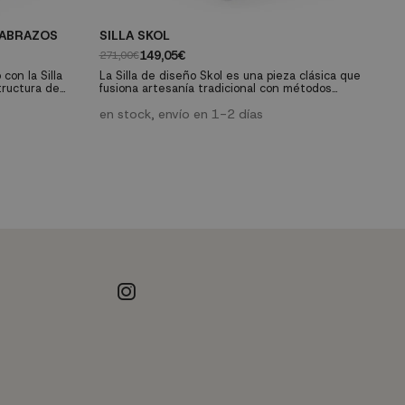
SABRAZOS
SILLA SKOL
S
149,05€
271,00€
27
con la Silla
La Silla de diseño Skol es una pieza clásica que
La
tructura de
fusiona artesanía tradicional con métodos
qu
era con ratán
industriales modernos. Con patas de tubo de
in
ráneo,
acero cromado, respaldo y asiento en madera de
en stock, envío en 1-2 días
ac
ú
decoración.
olmo y ratán natural, esta silla combina diseño
ol
fácil
clásico y funcionalidad moderna. Ideal para el
cl
uier ambiente,
hogar, la oficina o entornos de hostelería.
ho
Características técnicas: Medidas:...
Ca