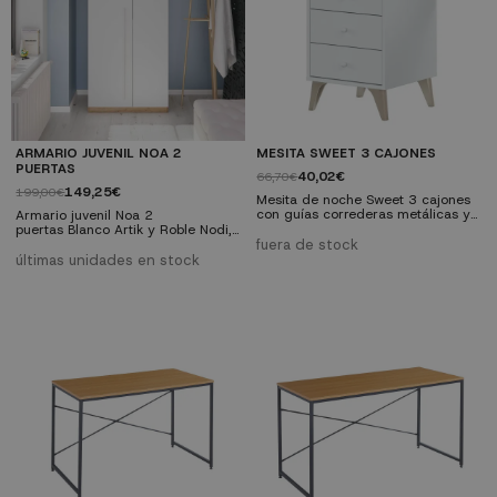
ARMARIO JUVENIL NOA 2
MESITA SWEET 3 CAJONES
PUERTAS
40,02€
66,70€
149,25€
199,00€
Mesita de noche Sweet 3 cajones
con guías correderas metálicas y
Armario juvenil Noa 2
tiradores en forma de bola de
puertas Blanco Artik y Roble Nodi,
color blanco, está fabricada en
que simula las vetas que se
fuera de stock
melamina de alta calidad en color
encuentran de forma natural en la
últimas unidades en stock
Blanco Artik con patas ABS en
madera.
color claro.