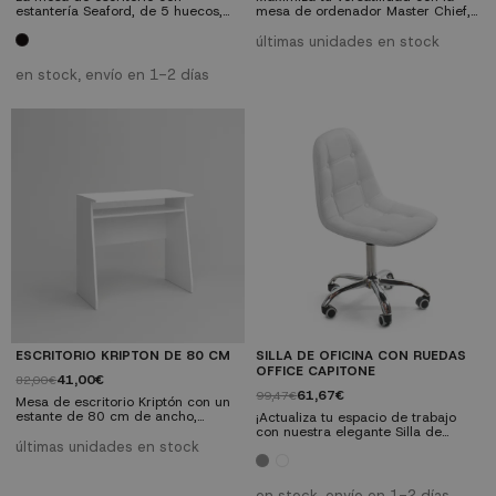
estantería Seaford, de 5 huecos,
mesa de ordenador Master Chief,
acabada en dos versiones de
que es reversible para adaptarse a
color: lacado negro y tablero
tus necesidades. Con diseño
últimas unidades en stock
laminado en color Roble y lacado
ergonómico y funcionalidad
negro y tablero laminado en color
inteligente, es perfecta para crear
en stock, envío en 1-2 días
negro, es perfecta para espacios
un espacio de trabajo eficiente
reducidos y sus líneas sencillas
que recuerdan a un estilo nórdico
muy acentuado, darán a tu
estancia una funcionalidad y una
calidez propia...
ESCRITORIO KRIPTON DE 80 CM
SILLA DE OFICINA CON RUEDAS
OFFICE CAPITONE
41,00€
82,00€
61,67€
99,47€
Mesa de escritorio Kriptón con un
estante de 80 cm de ancho,
¡Actualiza tu espacio de trabajo
acabada en en blanco mate con 1
con nuestra elegante Silla de
estante. Realizada en tablero de
últimas unidades en stock
Oficina con Ruedas Office
partículas con revestimiento de
Capitoné! Con un diseño inspirado
melamina.
y tapizado en PU de alta calidad,
ofrece comodidad ergonómica y
en stock, envío en 1-2 días