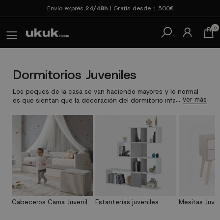
Envío exprés
24/48h
| Gratis desde 1.500€
¡Fabricantes directos!
Precio de fábrica sin intermediarios
0
Paga en 3
cuotas SIN INTERESES con SeQura
Dormitorios Juveniles
Los peques de la casa se van haciendo mayores y lo normal
es que sientan que la decoración del dormitorio infantil ya no
es para ellos, ahora toca pasar de un
conjunto de dormitorio
infantil
a crear un ambiente adaptado a la nueva etapa. Con
nuestras soluciones de
decoración para dormitorio
juvenil
podrá hacer el cambio de mobiliario fácilmente,
pudiendo escoger cada detalle a su gusto. ¡Al menos para
ellos!
Decorar una habitación juvenil
no es solo tarea de los
padres, sino que son los adolescentes quienes tienen la
última palabra. Te damos varias opciones de mobiliario juvenil
e infantil, y
conjuntos completos de dormitorio juvenil
diseñados por nuestros
decoradores profesionales
, para que
podáis decidir cómo quieren que sea la nueva
habitación de
Cabeceros Cama Juvenil
Estanterías juveniles
Mesitas Juven
estilo juvenil
. ¡Una solución completa y adaptable!