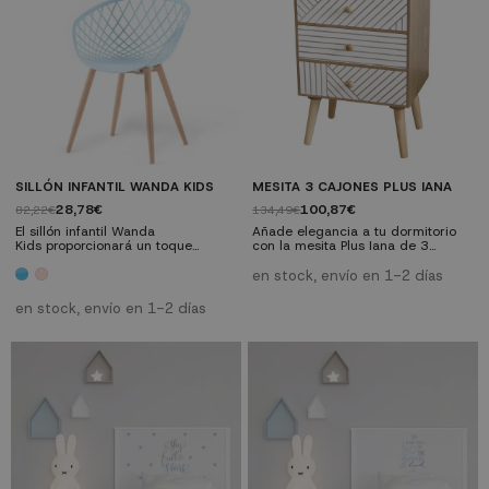
SILLÓN INFANTIL WANDA KIDS
MESITA 3 CAJONES PLUS IANA
28,78€
100,87€
82,22€
134,49€
El sillón infantil Wanda
Añade elegancia a tu dormitorio
Kids proporcionará un toque
con la mesita Plus Iana de 3
vintage a la decoración de tu
cajones. Su diseño moderno y
hogar, su ligero diseño recuerda a
funcionalidad práctica la
en stock, envío en 1-2 días
las piezas utilizadas en los años
convierten en el complemento
1970. Este fantástico sillón para
perfecto para tu espacio de
en stock, envío en 1-2 días
niños y niñas esta fabricado en
descanso
polipropileno de alta resistencia
con una estructura de metal
imitando la madera de haya
natural. Está disponible en tres
colores, blanco,...