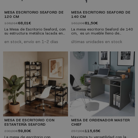
MESA ESCRITORIO SEAFORD DE
MESA ESCRITORIO SEAFORD DE
120 CM
140 CM
68,01€
81,50€
136,01€
163,00€
La Mesa de Escritorio Seaford, con
La mesa escritorio Seaford de 140
su estructura metálica lacada en
cm, es un mueble lleno de
negro y tapa de MDF recubierta en
personalidad que cuenta con un
roble, ofrece funcionalidad y estilo
diseño atrevido y actual y que,
en stock, envío en 1-2 días
últimas unidades en stock
en un diseño único. Con 120 cm
además de como escritorio, puede
de longitud, esta mesa versátil
ser utilizado como consola o
puede ser utilizada como
recibidor. Pon en tu hogar toda la
escritorio, consola o recibidor. Las
fuerza del estilo industrial con esta
barras cruzadas en forma de
pieza a un precio que nadie más
equis añaden un toque distintivo,
te va a dar.
mientras que la robustez de los...
MESA DE ESCRITORIO CON
MESA DE ORDENADOR MASTER
ESTANTERÍA SEAFORD
CHIEF
59,80€
115,65€
230,00€
257,00€
La mesa de escritorio con
Maximiza tu versatilidad con la