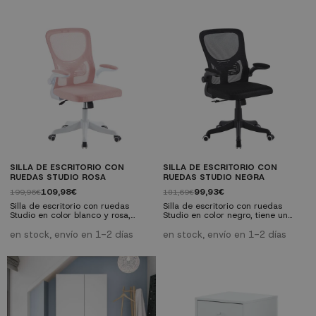
pino barnizadas, esta mesita de
pudiendo adaptarse a las
noche es perfecta para mantener
particularidades de cada espacio
tus pertenencias a mano y
por su opción reversible, que te
mantener tu dormitorio
permite poner la mesa tanto a un
organizado. Los tiradores
lado como a otro la estantería.
metálicos le dan un toque de
modernidad y...
SILLA DE ESCRITORIO CON
SILLA DE ESCRITORIO CON
RUEDAS STUDIO ROSA
RUEDAS STUDIO NEGRA
109,98€
99,93€
199,96€
181,69€
Silla de escritorio con ruedas
Silla de escritorio con ruedas
Studio en color blanco y rosa,
Studio en color negro, tiene un
tiene un diseño ergonómico con
diseño ergonómico con refuerzo
refuerzo lumbar. Es una silla muy
lumbar. Es una silla muy
en stock, envío en 1-2 días
en stock, envío en 1-2 días
compacta, confortable. Ideal para
compacta, confortable. Ideal para
ambientes de estudio, trabajo,
ambientes de estudio, trabajo,
tanto en oficinas como para tu
tanto en oficinas como para tu
despacho en casa o como silla de
despacho en casa o como silla de
estudio.
estudio.