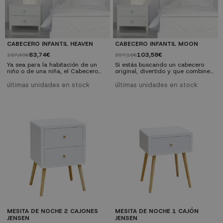
CABECERO INFANTIL HEAVEN
CABECERO INFANTIL MOON
83,74€
103,58€
167,48€
207,16€
Ya sea para la habitación de un
Si estás buscando un cabecero
niño o de una niña, el Cabecero
original, divertido y que combine
Infantil Heaven es una de esas
con todo para la habitación de tus
piezas que enamoran por su
hijos, el Cabecero Moon es una de
últimas unidades en stock
últimas unidades en stock
sencillez, encanto y elegancia. Sin
las mejores que encontrarás tanto
duda, todo un básico para la
por precio como por diseño.
habitación de los más peques al
mejor precio online.
MESITA DE NOCHE 2 CAJONES
MESITA DE NOCHE 1 CAJÓN
JENSEN
JENSEN