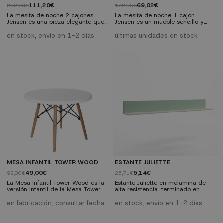
111,20€
69,02€
252,73€
172,55€
La mesita de noche 2 cajones
La mesita de noche 1 cajón
Jensen es una pieza elegante que
Jensen es un mueble sencillo y
hará de tu dormitorio un lugar
elegante ideal para completar la
más acogedor gracias a la
decoración de tu dormitorio. Se
en stock, envío en 1-2 días
últimas unidades en stock
combinación de la madera y el
trata de una mesita de noche de
color blanco. Esta mesita de noche
estilo nórdico que por su diseño,
de estilo nórdico te cautivará por
colores y materiales es capaz de
su diseño y por su precio que, sin
combinar con casi la mayoría de
duda, no podrás encontrar más
los muebles de dormitorio.
bajo.
MESA INFANTIL TOWER WOOD
ESTANTE JULIETTE
49,00€
5,14€
98,00€
25,71€
La Mesa Infantil Tower Wood es la
Estante Juliette en melamina de
versión infantil de la Mesa Tower
alta resistencia. terminado en
Wood, que está inspirada el
blanco nordic y verde talco. Sus
diseño creado en 1950 para su
colores neutros y líneas sencillas
en fabricación, consultar fecha
en stock, envío en 1-2 días
famosa creación y que,
combinan perfectamente con
actualmente, es uno de los
cualquier decoración de
modelos con más éxito en el
dormitorio. Puedes combinarla con