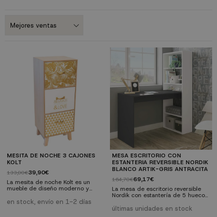
MESITA DE NOCHE 3 CAJONES
MESA ESCRITORIO CON
KOLT
ESTANTERIA REVERSIBLE NORDIK
BLANCO ARTIK-GRIS ANTRACITA
39,90€
133,00€
69,17€
164,70€
La mesita de noche Kolt es un
mueble de diseño moderno y
La mesa de escritorio reversible
funcional que combina la
Nordik con estantería de 5 huecos
elegancia con la práctica. Con su
en stock, envío en 1-2 días
para almacenaje, acabada en
chasis en MDF lacado, frentes
Blanco Artik-Gris Antracita, es
últimas unidades en stock
lacados y patas de madera de
perfecta para espacios reducidos,