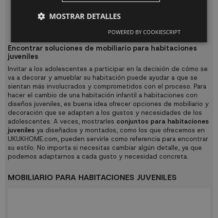
Dificultad para encontrar mobiliario adecuado
: Los
adolescentes pueden encontrar difícil encontrar mobiliario
MOSTRAR DETALLES
que se adapte a sus necesidades y gustos, especialmente
si no tienen experiencia en decoración y amueblamiento.
POWERED BY COOKIESCRIPT
Encontrar soluciones de mobiliario para habitaciones
juveniles
Invitar a los adolescentes a participar en la decisión de cómo se
va a decorar y amueblar su habitación puede ayudar a que se
sientan más involucrados y comprometidos con el proceso. Para
hacer el cambio de una habitación infantil a habitaciones con
diseños juveniles, es buena idea ofrecer opciones de mobiliario y
decoración que se adapten a los gustos y necesidades de los
adolescentes. A veces, mostrarles
conjuntos para habitaciones
juveniles
ya diseñados y montados, como los que ofrecemos en
UKUKHOME.com, pueden servirle como referencia para encontrar
su estilo. No importa si necesitas cambiar algún detalle, ya que
podemos adaptarnos a cada gusto y necesidad concreta.
MOBILIARIO PARA HABITACIONES JUVENILES