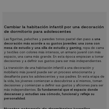
mundo de la decoración.
el resto de elementos de la gama
Juliette: cama y armario.
Cambiar la habitación infantil por una decoración
de dormitorio para adolescentes
Las figuritas, peluches y paredes tonos pastel dan paso a
una
decoración más acorde a su gustos juveniles: una zona con
mesa de estudio y una silla de estudio y gaming
, ropa de cama
y textiles con colores más intensos, un
armario juvenil con más
espacio
, una cama más grande. En esta época empiezan a tomar
decisiones y a definir sus gustos para ser más independientes.
La transición de una habitación infantil a una decoración y
mobiliario más juvenil puede ser un proceso emocionante y
desafiante para los adolescentes y sus padres. En esta etapa de
la vida, los jóvenes comienzan a descubrirse a sí mismos, toman
decisiones y comienzan a definir sus gustos y aficiones para ser
más independientes.
Es fundamental que el espacio donde
descansan y estudian sea cómodo, funcional y refleje su
personalidad
.
Nuestra categoría de dormitorios juveniles