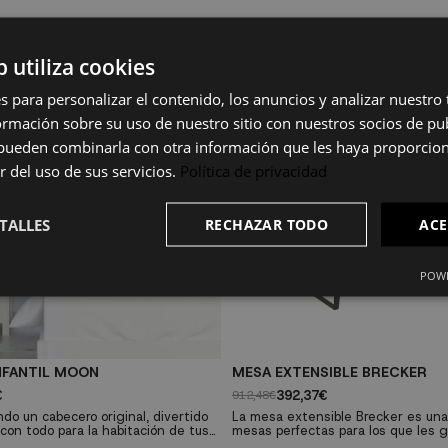
b utiliza cookies
s para personalizar el contenido, los anuncios y analizar nuestro
mación sobre su uso de nuestro sitio con nuestros socios de pub
s pueden combinarla con otra información que les haya proporci
r del uso de sus servicios.
Política de privacidad
TALLES
RECHAZAR TODO
ACE
POWE
NFANTIL MOON
MESA EXTENSIBLE BRECKER
€
392,37€
912,48€
do un cabecero original, divertido
La mesa extensible Brecker es un
con todo para la habitación de tus
mesas perfectas para los que les g
cero Moon es una de las mejores que
sello en cada detalle. Su acusado es