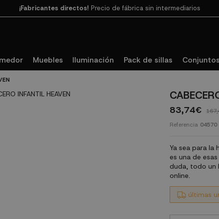
Paga en 3
cuotas SIN INTERESES con SeQura
omedor
Muebles
Iluminación
Pack de sillas
Conjuntos
VEN
CABECERO
83,74€
167,
Referencia
04570
Ya sea para la 
es una de esas 
duda, todo un 
online.
últimas u