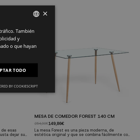
×
 tráfico. También
SPANISH
licidad y
ES
onado o que hayan
PT
FR
PTAR TODO
IT
RED BY COOKIESCRIPT
MESA DE COMEDOR FOREST 140 CM
M
149,86€
254,00€
17
a de esas
La mesa Forest es una pieza moderna, de
L
usta dejar su
estética original y que se combina fácilmente con
di
tilo industrial,
el resto der muebles de tu hogar. Además,
co