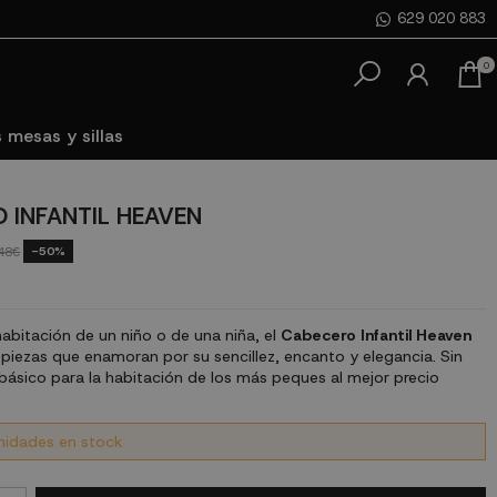
629 020 883
0
 mesas y sillas
 INFANTIL HEAVEN
-50%
48€
habitación de un niño o de una niña, el
Cabecero Infantil Heaven
piezas que enamoran por su sencillez, encanto y elegancia. Sin
básico para la habitación de los más peques al mejor precio
nidades en stock