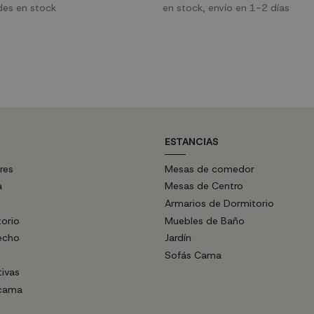
nto por precio como por diseño.
des en stock
la combinación de madera y metal y
en stock, envío en 1-2 días
atrevimiento de su diseño, hacen 
una pieza ideal para llenar de fuer
cocina.
ESTANCIAS
res
Mesas de comedor
a
Mesas de Centro
Armarios de Dormitorio
torio
Muebles de Baño
echo
Jardín
Sofás Cama
tivas
 cama