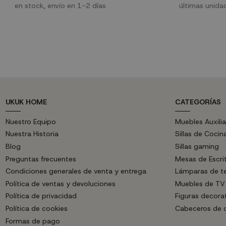
impacto decorativo. Es un sillón de clara influencia
en stock, envío en 1-2 días
encontrarás ta
últimas unida
nórdica, aunque también podrás usarlo en
ambientes vintage, así como en cualquier lugar
de tu hogar donde quieras aportar un poco de
calidez y estilo. Características...
UKUK HOME
CATEGORÍAS
Nuestro Equipo
Muebles Auxilia
Nuestra Historia
Sillas de Cocin
Blog
Sillas gaming
Preguntas frecuentes
Mesas de Escri
Condiciones generales de venta y entrega
Lámparas de t
Política de ventas y devoluciones
Muebles de TV
Política de privacidad
Figuras decora
Política de cookies
Cabeceros de
Formas de pago