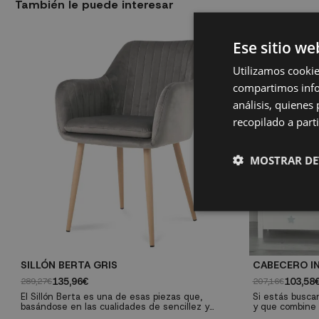
También le puede interesar
Ese sitio we
Utilizamos cookie
compartimos infor
análisis, quiene
recopilado a parti
MOSTRAR DE
SILLÓN BERTA GRIS
CABECERO I
135,96€
103,58
289,27€
207,16€
El Sillón Berta es una de esas piezas que,
Si estás buscan
basándose en las cualidades de sencillez y
y que combine 
elegancia, consigue un resultado de fuerte
hijos, el Cabe