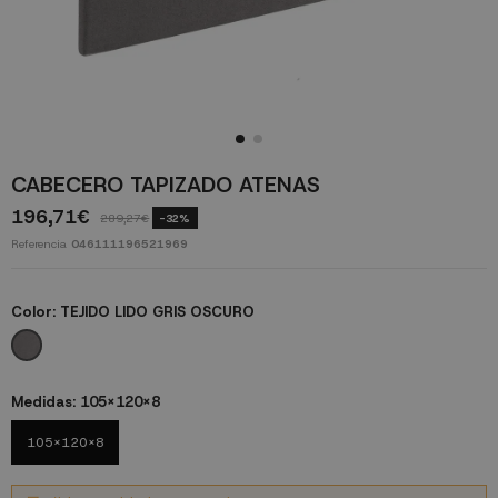
CABECERO TAPIZADO ATENAS
196,71€
289,27€
-32%
Referencia
046111196521969
Color:
TEJIDO LIDO GRIS OSCURO
TEJIDO LIDO GRIS OSCURO
Medidas:
105x120x8
105x120x8