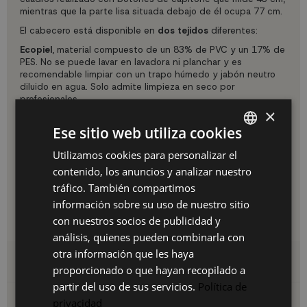
mientras que la parte lisa situada debajo de él ocupa 77 cm.
El cabecero está disponible en
dos tejidos
diferentes:
Ecopiel
, material compuesto de un 83% de PVC y un 17% de
PES. No se puede lavar en lavadora ni planchar y es
recomendable limpiar con un trapo húmedo y jabón neutro
diluido en agua. Solo admite limpieza en seco por
profesionales.
×
Lido
, tejido compuesto de un 92% de poliéster y un 8% de
Ese sitio web utiliza cookies
nylon. Planchar por la cara posterior y con temperaturas que
no sobrepasen los 100ºC. No secar al sol.
Utilizamos cookies para personalizar el
SPANISH
Producto no desenfundable.
contenido, los anuncios y analizar nuestro
ES
Incluye herrajes para su montaje a la pared.
tráfico. También compartimos
PT
Garantía de 2 años. Fabricado en España.
información sobre su uso de nuestro sitio
con nuestros socios de publicidad y
Consúltanos para medidas especiales.
FR
análisis, quienes pueden combinarla con
IT
otra información que les haya
Detalles del producto
proporcionado o que hayan recopilado a
partir del uso de sus servicios.
Política de
Envío y devoluciones
privacidad