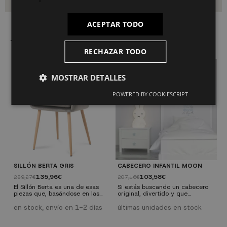
ACEPTAR TODO
También le puede interesar
RECHAZAR TODO
MOSTRAR DETALLES
POWERED BY COOKIESCRIPT
SILLÓN BERTA GRIS
CABECERO INFANTIL MOON
C
135,96€
103,58€
289,27€
207,16€
1
El Sillón Berta es una de esas
Si estás buscando un cabecero
Y
piezas que, basándose en las
original, divertido y que
n
cualidades de sencillez y
combine con todo para la
I
elegancia, consigue un resultado
habitación de tus hijos, el
p
en stock, envío en 1-2 días
últimas unidades en stock
ú
de fuerte impacto decorativo. Es
Cabecero Moon es una de las
s
un sillón de clara influencia
mejores que encontrarás tanto
S
nórdica, aunque también podrás
por precio como por diseño.
h