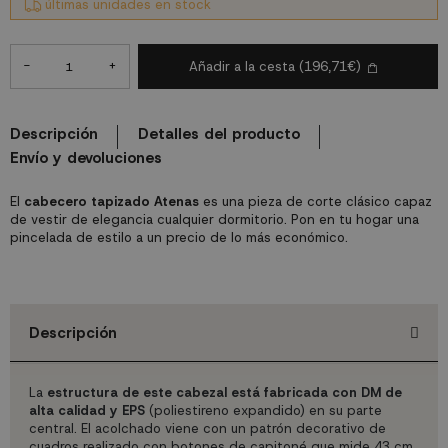
últimas unidades en stock
-
+
Añadir a la cesta
(196,71€)
Descripción
Detalles del producto
Envío y devoluciones
El
cabecero tapizado Atenas
es una pieza de corte clásico capaz
de vestir de elegancia cualquier dormitorio. Pon en tu hogar una
pincelada de estilo a un precio de lo más económico.
Descripción
La
estructura de este cabezal está fabricada con DM de
alta calidad y EPS
(poliestireno expandido) en su parte
central. El acolchado viene con un patrón decorativo de
cuadros realizado con botones de capitoné que mide 43 cm,