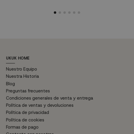
usarlo en ambientes vintage, así
m
como en cualquier lugar de tu
hogar donde quieras aportar un
poco de calidez y estilo.
Características...
UKUK HOME
Nuestro Equipo
Nuestra Historia
Blog
Preguntas frecuentes
Condiciones generales de venta y entrega
Política de ventas y devoluciones
Política de privacidad
Política de cookies
Formas de pago