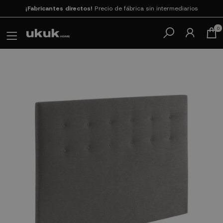
Paga en 3
cuotas SIN INTERESES con SeQura
0