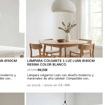
UAN Ø50CM
LÁMPARA COLGANTE 1 LUZ LUAN Ø40CM
RESINA COLOR BLANCO
99,00€
137,50€
 moderno y
Lámpara colgante Luan con diseño moderno y
ible con
materiales de alta calidad. Compatible con
alones,
bombillas estándar. Perfecta para salones,
comedores y dormitorios. ✓ Diseño moderno: Estilo
en stock - envío en 24-48h
tilidad:
contemporáneo y elegante ✓ Versatilidad:
lidad premium:
Compatible con bombillas E27 ✓ Calidad premium:
 ✓ Fácil
Materiales resistentes y duraderos ✓ Fácil
 herrajes
instalación: Incluye instrucciones y herrajes