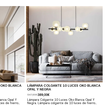
logía LED: Bajo
(máx.40W). Bombillas no incluidas. Nº de luces: 8
d premium:
luces Casquillo: E27 Potencia máx.: máx.40W
 ✓ Fácil
Acabado: Acabado dorado Color de tulipas: Rosa,
 herrajes
Azul Y Fumé...
 OKO BLANCA
LÁMPARA COLGANTE 10 LUCES OKO BLANCA
OPAL Y NEGRA
389,00€
547,89€
anca Opal Y
Lámpara Colgante 10 Luces Oko Blanca Opal Y
ces de hierro
Negra. Lámpara colgante de 10 luces de hierro