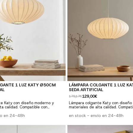
GANTE 1 LUZ KATY Ø50CM
LÁMPARA COLGANTE 1 LUZ K
IAL
SEDA ARTIFICIAL
129,00€
179,17€
te Katy con diseño moderno y
Lámpara colgante Katy con diseño
ta calidad. Compatible con
materiales de alta calidad. Compat
ar. Perfecta para salones,
bombillas estándar. Perfecta para s
ño moderno: Estilo
ío en 24-48h
comedores y dormitorios. ✓ Diseño moderno: Estilo
en stock - envío en 24-48h
 elegante ✓ Versatilidad:
contemporáneo y elegante ✓ Versa
bombillas E27 ✓ Calidad premium:
Compatible con bombillas E27 ✓ Ca
tentes y duraderos ✓ Fácil
Materiales resistentes y duraderos
luye instrucciones y herrajes
instalación: Incluye instrucciones y