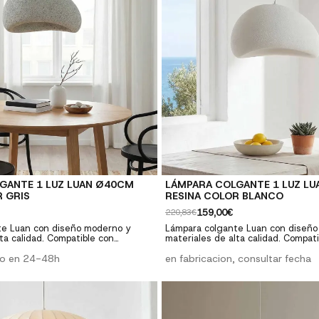
GANTE 1 LUZ LUAN Ø40CM
LÁMPARA COLGANTE 1 LUZ L
 GRIS
RESINA COLOR BLANCO
159,00€
220,83€
te Luan con diseño moderno y
Lámpara colgante Luan con diseño
ta calidad. Compatible con
materiales de alta calidad. Compat
ar. Perfecta para salones,
bombillas estándar. Perfecta para s
ño moderno: Estilo
ío en 24-48h
comedores y dormitorios. ✓ Diseño moderno: Estilo
en fabricacion, consultar fecha
 elegante ✓ Versatilidad:
contemporáneo y elegante ✓ Versa
bombillas E27 ✓ Calidad premium:
Compatible con bombillas E27 ✓ Ca
tentes y duraderos ✓ Fácil
Materiales resistentes y duraderos
luye instrucciones y herrajes
instalación: Incluye instrucciones y