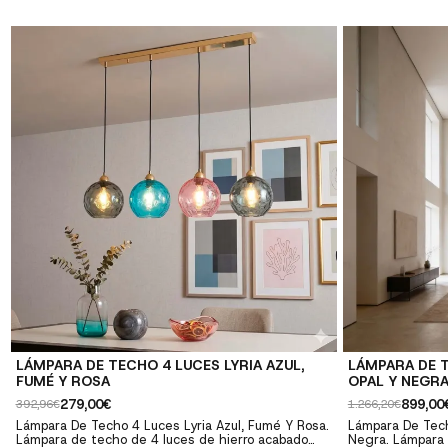
contemporáneo y elegante ✓ Tecnología LED: Bajo
contemporáneo y
consumo y larga duración ✓ Calidad premium:
consumo y larga
Materiales resistentes y duraderos ✓ Fácil
Materiales resis
instalación: Incluye instrucciones y herrajes
instalación: Inc
LÁMPARA DE TECHO 4 LUCES LYRIA AZUL,
LÁMPARA DE 
FUMÉ Y ROSA
OPAL Y NEGR
279,00€
899,00
392,96€
1.266,20€
Lámpara De Techo 4 Luces Lyria Azul, Fumé Y Rosa.
Lámpara De Tech
Lámpara de techo de 4 luces de hierro acabado
Negra. Lámpara 