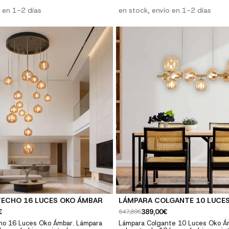
 pavonado, con cable negro y
pintado negro y pavonado, con cab
l blanco opal. Tipo de casquillo
o en 1-2 días
y tulipas de cristal blanco opal. Tip
en stock, envío en 1-2 días
as no incluidas. Nº de luces:
G9(máx. 10W). Bombillas no incluidas. Nº de lu
llo: G9 Potencia máx.: máx. 10W
16 luzes Casquillo: G9 Potencia má
 negro Bombillas: no incluidas
Acabado: Pintado negro Bombillas: 
200 cm....
Medidas: Ø68 x 200...
TECHO 16 LUCES OKO ÁMBAR
LÁMPARA COLGANTE 10 LUCE
€
389,00€
547,89€
ho 16 Luces Oko Ámbar. Lámpara
Lámpara Colgante 10 Luces Oko Á