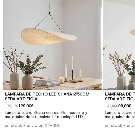
LÁMPARA DE TECHO LED SHANA Ø50CM
LÁMPARA DE 
SEDA ARTIFICIAL
SEDA ARTIFIC
129,00€
99,00€
179,17€
137,50€
Lámpara techo Shana con diseño moderno y
Lámpara techo 
materiales de alta calidad. Tecnología LED
materiales de al
integrada. Perfecta para salones, comedores y
integrada. Perf
dormitorios. ✓ Diseño moderno: Estilo
en stock - envío en 24-48h
dormitorios. ✓ Diseño moderno: Estilo
en stock - env
contemporáneo y elegante ✓ Tecnología LED: Bajo
contemporáneo y
consumo y larga duración ✓ Calidad premium:
consumo y larga