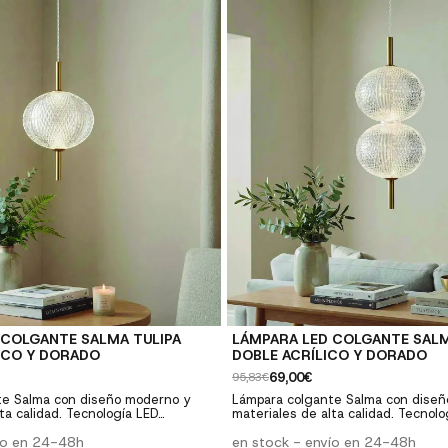
tentes y duraderos ✓ Fácil
Materiales resistentes y duraderos
luye instrucciones y herrajes
instalación: Incluye instrucciones y
 COLGANTE SALMA TULIPA
LÁMPARA LED COLGANTE SALM
ICO Y DORADO
DOBLE ACRÍLICO Y DORADO
69,00€
95,83€
te Salma con diseño moderno y
Lámpara colgante Salma con diseñ
ta calidad. Tecnología LED
materiales de alta calidad. Tecnolo
ecta para salones, comedores y
integrada. Perfecta para salones,
ío en 24-48h
dormitorios. ✓ Diseño moderno: Estilo
en stock - envío en 24-48h