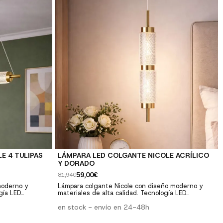
E 4 TULIPAS
LÁMPARA LED COLGANTE NICOLE ACRÍLICO
Y DORADO
59,00€
81,94€
moderno y
Lámpara colgante Nicole con diseño moderno y
gía LED
materiales de alta calidad. Tecnología LED
 comedores y
integrada. Perfecta para salones, comedores y
dormitorios. ✓ Diseño moderno: Estilo
en stock - envío en 24-48h
logía LED: Bajo
contemporáneo y elegante ✓ Tecnología LED: Bajo
d premium:
consumo y larga duración ✓ Calidad premium: