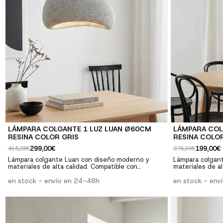
LÁMPARA COLGANTE 1 LUZ LUAN Ø60CM
LÁMPARA COL
RESINA COLOR GRIS
RESINA COLOR
299,00€
199,00€
415,28€
276,39€
Lámpara colgante Luan con diseño moderno y
Lámpara colgan
materiales de alta calidad. Compatible con
materiales de al
bombillas estándar. Perfecta para salones,
bombillas estánd
comedores y dormitorios. ✓ Diseño moderno: Estilo
en stock - envío en 24-48h
comedores y dormitorios. ✓ Dise
en stock - env
contemporáneo y elegante ✓ Versatilidad:
contemporáneo y
Compatible con bombillas E27 ✓ Calidad premium:
Compatible con 
Materiales resistentes y duraderos ✓ Fácil
Materiales resis
instalación: Incluye instrucciones y herrajes
instalación: Inc