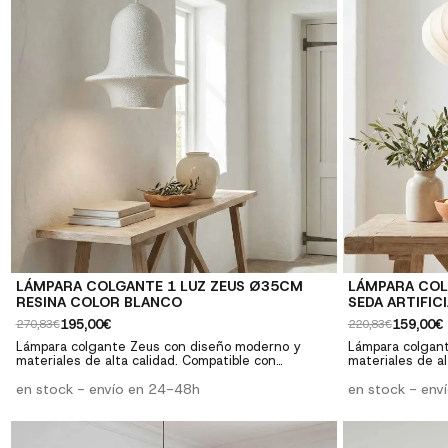
LÁMPARA COLGANTE 1 LUZ ZEUS Ø35CM
LÁMPARA COL
RESINA COLOR BLANCO
SEDA ARTIFIC
195,00€
159,00€
270,83€
220,83€
Lámpara colgante Zeus con diseño moderno y
Lámpara colgan
materiales de alta calidad. Compatible con
materiales de al
bombillas estándar. Perfecta para salones,
bombillas estánd
comedores y dormitorios. ✓ Diseño moderno: Estilo
en stock - envío en 24-48h
comedores y dormitorios. ✓ Dise
en stock - env
contemporáneo y elegante ✓ Versatilidad:
contemporáneo y
Compatible con bombillas E27 ✓ Calidad premium:
Compatible con 
Materiales resistentes y duraderos ✓ Fácil
Materiales resis
instalación: Incluye instrucciones y herrajes
instalación: Inc