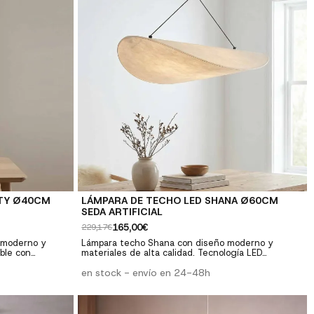
ATY Ø40CM
LÁMPARA DE TECHO LED SHANA Ø60CM
SEDA ARTIFICIAL
165,00€
229,17€
 moderno y
Lámpara techo Shana con diseño moderno y
ible con
materiales de alta calidad. Tecnología LED
alones,
integrada. Perfecta para salones, comedores y
dormitorios. ✓ Diseño moderno: Estilo
en stock - envío en 24-48h
tilidad:
contemporáneo y elegante ✓ Tecnología LED: Bajo
lidad premium:
consumo y larga duración ✓ Calidad premium:
 ✓ Fácil
Materiales resistentes y duraderos ✓ Fácil
 herrajes
instalación: Incluye instrucciones y herrajes