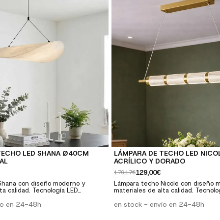
TECHO LED SHANA Ø40CM
LÁMPARA DE TECHO LED NICOL
IAL
ACRÍLICO Y DORADO
129,00€
179,17€
Shana con diseño moderno y
Lámpara techo Nicole con diseño 
ta calidad. Tecnología LED
materiales de alta calidad. Tecnolo
ecta para salones, comedores y
integrada. Perfecta para salones,
ío en 24-48h
dormitorios. ✓ Diseño moderno: Estilo
en stock - envío en 24-48h
 elegante ✓ Tecnología LED: Bajo
contemporáneo y elegante ✓ Tecno
 duración ✓ Calidad premium:
consumo y larga duración ✓ Calida