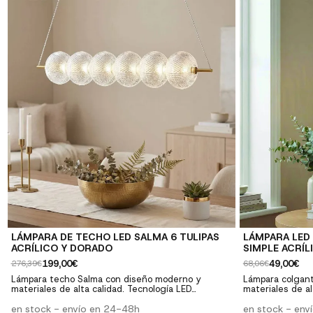
Materiales resistentes y duraderos ✓ Fácil
Materiales resis
instalación: Incluye instrucciones y herrajes
instalación: Inc
LÁMPARA DE TECHO LED SALMA 6 TULIPAS
LÁMPARA LED
ACRÍLICO Y DORADO
SIMPLE ACRÍL
199,00€
49,00€
276,39€
68,06€
Lámpara techo Salma con diseño moderno y
Lámpara colgan
materiales de alta calidad. Tecnología LED
materiales de al
integrada. Perfecta para salones, comedores y
integrada. Perf
dormitorios. ✓ Diseño moderno: Estilo
en stock - envío en 24-48h
dormitorios. ✓ Diseño moderno: Estilo
en stock - env