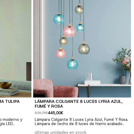
 ✓ Fácil
Materiales resistentes y duraderos ✓ Fácil
 herrajes
instalación: Incluye instrucciones y herrajes
A TULIPA
LÁMPARA COLGANTE 8 LUCES LYRIA AZUL,
FUMÉ Y ROSA
445,00€
626,76€
o moderno y
Lámpara Colgante 8 Luces Lyria Azul, Fumé Y Rosa.
gía LED
Lámpara de techo de 8 luces de hierro acabado
 comedores y
dorado y cable negro. Tulipas decorativas de cristal
de color rosa, azul y fumé. Tipo de casquillo E27
últimas unidades en stock