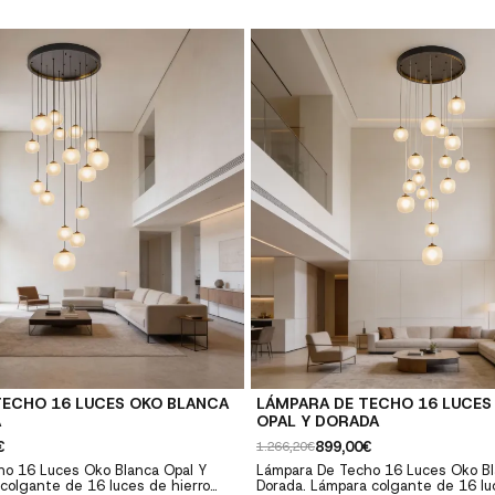
 elegante ✓ Tecnología LED: Bajo
contemporáneo y elegante ✓ Tecno
 duración ✓ Calidad premium:
consumo y larga duración ✓ Calida
tentes y duraderos ✓ Fácil
Materiales resistentes y duraderos
luye instrucciones y herrajes
instalación: Incluye instrucciones y
TECHO 16 LUCES OKO BLANCA
LÁMPARA DE TECHO 16 LUCES
A
OPAL Y DORADA
€
899,00€
1.266,20€
o 16 Luces Oko Blanca Opal Y
Lámpara De Techo 16 Luces Oko Bl
colgante de 16 luces de hierro
Dorada. Lámpara colgante de 16 lu