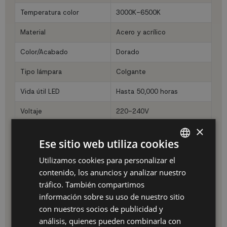
Temperatura color
3000K-6500K
Material
Acero y acrílico
Color/Acabado
Dorado
Tipo lámpara
Colgante
Vida útil LED
Hasta 50,000 horas
Voltaje
220-240V
×
Aplicaciones y espacios ideales
Ese sitio web utiliza cookies
Perfecta para múltiples estancias:
Utilizamos cookies para personalizar el
SPANISH
Salón:
Iluminación principal sobre mesa de centro o
contenido, los anuncios y analizar nuestro
zona de estar
ES
tráfico. También compartimos
Comedor:
Crea ambiente acogedor sobre la mesa de
PT
comedor
información sobre su uso de nuestro sitio
Dormitorio:
Iluminación ambiental suave y relajante
con nuestros socios de publicidad y
FR
Cocina:
Sobre isla o península para iluminación funcional
análisis, quienes pueden combinarla con
Recibidor:
Primera impresión con estilo