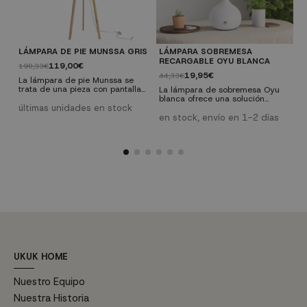
LÁMPARA DE PIE MUNSSA GRIS
LÁMPARA SOBREMESA
L
RECARGABLE OYU BLANCA
R
119,00€
198,33€
19,95€
44,33€
4
La lámpara de pie Munssa se
trata de una pieza con pantalla
La lámpara de sobremesa Oyu
L
en color gris tipo támbor,
blanca ofrece una solución
P
fabricada con un gran diseño y
últimas unidades en stock
elegante y funcional para
b
con la que conseguirás un
iluminar con estilo escritorios,
p
en stock, envío en 1-2 días
e
cálido y acogedor ambiente en
terrazas, recibidores y cualquier
l
tu hogar.
rincón del hogar. Su diseño
d
portátil y recargable la convierte
e
en una opción versátil ideal para
C
ambientes contemporáneos.
M
Características Técnicas: Control
Ø
táctil para regular la
P
temperatura de color...
m
E
UKUK HOME
Nuestro Equipo
Nuestra Historia