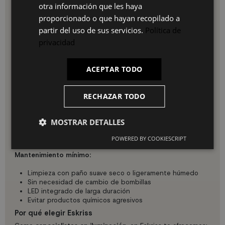
IT
otra información que les haya
Ventajas de la iluminación LED:
proporcionado o que hayan recopilado a
Ahorro en factura eléctrica desde el primer día
partir del uso de sus servicios.
Política de
Sin necesidad de cambiar bombillas durante años
privacidad
Encendido instantáneo sin tiempo de calentamiento
No emite calor, más segura y confortable
Respetuosa con el medio ambiente
ACEPTAR TODO
Instalación y mantenimiento
Instalación sencilla:
RECHAZAR TODO
Incluye todos los herrajes necesarios
Manual de instrucciones paso a paso en español
MOSTRAR DETALLES
Compatible con cajas eléctricas estándar
Altura regulable mediante cable
POWERED BY COOKIESCRIPT
Recomendado instalación por electricista profesional
Mantenimiento mínimo:
Limpieza con paño suave seco o ligeramente húmedo
Sin necesidad de cambio de bombillas
LED integrado de larga duración
Evitar productos químicos agresivos
Por qué elegir Eskriss