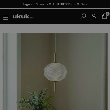
Paga en 3
cuotas SIN INTERESES con SeQura
0