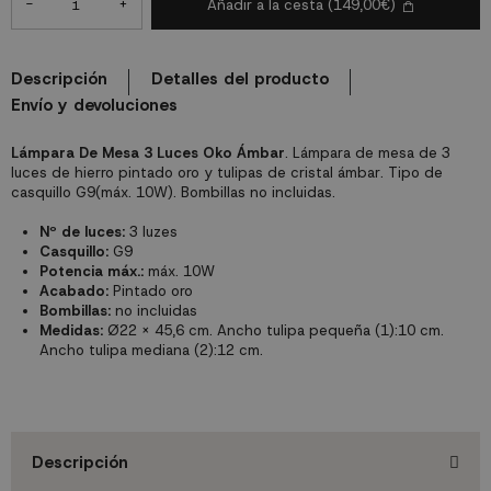
-
+
Añadir a la cesta
(149,00€)
Descripción
Detalles del producto
Envío y devoluciones
Lámpara De Mesa 3 Luces Oko Ámbar
. Lámpara de mesa de 3
luces de hierro pintado oro y tulipas de cristal ámbar. Tipo de
casquillo G9(máx. 10W). Bombillas no incluidas.
Nº de luces:
3 luzes
Casquillo:
G9
Potencia máx.:
máx. 10W
Acabado:
Pintado oro
Bombillas:
no incluidas
Medidas:
Ø22 x 45,6 cm. Ancho tulipa pequeña (1):10 cm.
Ancho tulipa mediana (2):12 cm.
Descripción