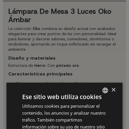
Lámpara De Mesa 3 Luces Oko
Ámbar
La colección
Oko
combina un diseño actual con acabados
elegantes para crear puntos de luz con personalidad. Ideal
para iluminar y decorar salones, comedores, dormitorios o
recibidores, aportando un toque sofisticado sin recargar el
ambiente.
Diseño y materiales
Estructura de
hierro
. Con
pintado oro
.
Características principales
3 luzes para una iluminación equilibrada.
×
Compatible con bombillas
G9
.
Potencia máxima recomendada:
máx. 10W
.
Ese sitio web utiliza cookies
Bombillas no incluidas, para que elijas la temperatura de
color que mejor se adapte a tu estancia.
Utilizamos cookies para personalizar el
SPANISH
Medidas y especificaciones
contenido, los anuncios y analizar nuestro
ES
tráfico. También compartimos
Medidas:
Ø22 x 45,6 cm. Ancho tulipa pequeña (1):10
PT
información sobre su uso de nuestro sitio
cm. Ancho tulipa mediana (2):12 cm.