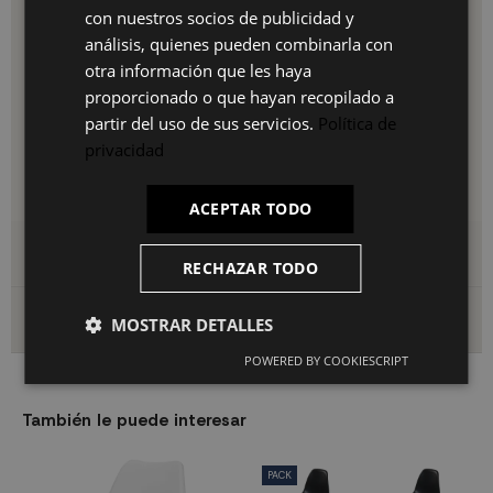
Casquillo:
G9
con nuestros socios de publicidad y
FR
Potencia máx.:
máx. 10W
análisis, quienes pueden combinarla con
Bombillas:
no incluidas
IT
otra información que les haya
Consejos para sacarle partido
proporcionado o que hayan recopilado a
Para un resultado más acogedor, combina esta luminaria con
partir del uso de sus servicios.
Política de
bombillas LED cálidas (2700K–3000K) y ajusta la altura en
privacidad
función de la mesa o zona a iluminar. En espacios amplios,
utiliza varias unidades o apóyala con luz ambiental para crear
capas de iluminación.
ACEPTAR TODO
Detalles del producto
RECHAZAR TODO
Envío y devoluciones
MOSTRAR DETALLES
POWERED BY COOKIESCRIPT
También le puede interesar
PACK