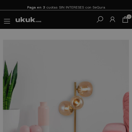
Paga en 3
cuotas SIN INTERESES con SeQura
0