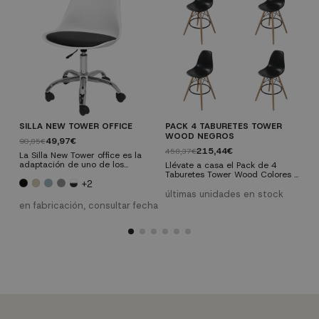
SILLA NEW TOWER OFFICE
PACK 4 TABURETES TOWER
L
WOOD NEGROS
49,97€
90,85€
1
215,44€
458,37€
La Silla New Tower office es la
L
adaptación de uno de los
u
Llévate a casa el Pack de 4
diseños de sillas más
i
Taburetes Tower Wood Colores y
reconocidos a nivel mundial: la
c
+2
ahorra dinero en la decoración
Silla Tower. Ya puedes tener en
c
de tu hogar. Consulta la amplia
últimas unidades en stock
tu lugar de trabajo todo el estilo
c
gama de colores que tenemos
en fabricación, consultar fecha
e
de una de las líneas más
e
disponibles para este taburete,
cómodas, elegantes y versátiles
seguro que encuentras el que te
de la historia del mueble.
encaje en tu hogar.