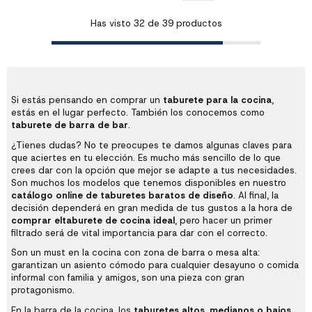
partes iguales
Has visto
32
de
39
productos
Si estás pensando en comprar un
taburete para la cocina
,
estás en el lugar perfecto. También los conocemos como
taburete de barra de bar
.
¿Tienes dudas? No te preocupes te damos algunas claves para
que aciertes en tu elección. Es mucho más sencillo de lo que
crees dar con la opción que mejor se adapte a tus necesidades.
Son muchos los modelos que tenemos disponibles en nuestro
catálogo online de taburetes baratos de diseño
. Al final, la
decisión dependerá en gran medida de tus gustos a la hora de
comprar el
taburete de cocina ideal
, pero hacer un primer
filtrado será de vital importancia para dar con el correcto.
Son un must en la cocina con zona de barra o
mesa alta
:
garantizan un asiento cómodo para cualquier desayuno o comida
informal con familia y amigos, son una pieza con gran
protagonismo.
En la barra de la cocina, los
taburetes altos
,
medianos o bajos