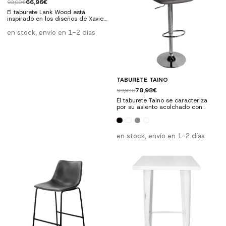
66,96€
93,00€
El taburete Lank Wood está
inspirado en los diseños de Xavier
Pauchard de la famosa colección
Tolix, pensada para darle una
en stock, envío en 1-2 días
belleza única al métal y con la que
consiguió en los años 40 llenar los
cafés y restaurantes parisinos,
gracias a su durabilidad y a que
se trata de una pieza apilable.
TABURETE TAINO
78,98€
99,98€
El taburete Taino se caracteriza
por su asiento acolchado con
acabado en capitoné, lo que hace
de él una pieza muy confortable y
singular.
en stock, envío en 1-2 días