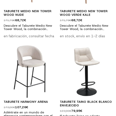
TABURETE MEDIO NEW TOWER
TABURETE MEDIO NEW TOWER
WOOD NUDE
WOOD VERDE KALE
68,72€
68,72€
171,79€
171,79€
Descubre el Taburete Medio New
Descubre el Taburete Medio New
Tower Wood, la combinación
Tower Wood, la combinación
perfecta de estilo y funcionalidad.
perfecta de estilo y funcionalidad.
Con un diseño escandinavo y un
Con un diseño escandinavo y un
en fabricación, consultar fecha
en stock, envío en 1-2 días
cojín fijo tapizado, ofrece una
cojín fijo tapizado, ofrece una
comodidad excepcional para su
comodidad excepcional para su
uso diario. Ideal para ambientes
uso diario. Ideal para ambientes
modernos y nórdicos, añadiendo
modernos y nórdicos, añadiendo
un toque elegante a tu hogar o
un toque elegante a tu hogar o
negocio. Características técnicas:
negocio. Características técnicas:
Dimensiones: 49 cm de ancho, 54
Dimensiones: 49 cm de ancho, 54
cm de...
cm de...
TABURETE HARMONY ARENA
TABURETE TAINO BLACK BLANCO
ENVEJECIDO
107,26€
173,00€
79,95€
123,00€
Adéntrate en un mundo de
elegancia contemporánea con el