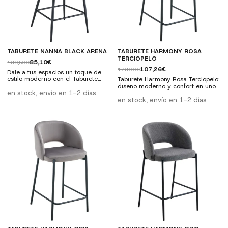
TABURETE NANNA BLACK ARENA
TABURETE HARMONY ROSA
TERCIOPELO
85,10€
139,50€
107,26€
173,00€
Dale a tus espacios un toque de
estilo moderno con el Taburete
Taburete Harmony Rosa Terciopelo:
Nanna Black Arena. Su diseño
diseño moderno y confort en uno.
limpio y contemporáneo, junto con
en stock, envío en 1-2 días
Tapizado en terciopelo rosa y
su tapizado en tono arena, lo
estructura resistente, perfecto
en stock, envío en 1-2 días
convierten en una opción versátil
para cualquier espacio. Ideal para
que se adapta a cualquier rincón
cocinas, barras o zonas de trabajo.
del hogar, incluyendo ambientes
Características: Profundidad: 50
profesionales. Es una pieza
cm Ancho: 54 cm Altura: 95 cm
funcional que no sacrifica la
Material: Terciopelo rosa, madera
estética. Características Técnicas:
contrachapada y espuma Patas:
Altura:...
Metal negro