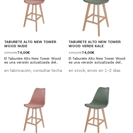
TABURETE ALTO NEW TOWER
TABURETE ALTO NEW TOWER
WOOD NUDE
WOOD VERDE KALE
74,00€
74,00€
185,00€
185,00€
El Taburete Alto New Tower Wood
El Taburete Alto New Tower Wood
es una versión actualizada del
es una versión actualizada del
icónico diseño Tower. Este taburete
icónico diseño Tower. Este taburete
no solo ofrece un asiento
no solo ofrece un asiento
en fabricación, consultar fecha
en stock, envío en 1-2 días
ergonómico y cómodo, sino que
ergonómico y cómodo, sino que
también aporta una estética
también aporta una estética
refinada con su base de madera
refinada con su base de madera
maciza de haya. Perfecto para
maciza de haya. Perfecto para
estilos modernos y nórdicos, es
estilos modernos y nórdicos, es
ideal para cualquier espacio de tu
ideal para cualquier espacio de tu
hogar o negocio. Características
hogar o negocio. Carcaterísticas
técnicas:...
técnicas:...