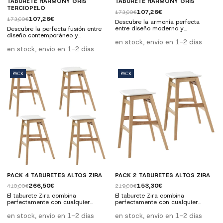
TABURETE HARMONY GRIS
TABURETE HARMONY GRIS
TERCIOPELO
107,26€
173,00€
107,26€
173,00€
Descubre la armonía perfecta
entre diseño moderno y
Descubre la perfecta fusión entre
comodidad con el Taburete
diseño contemporáneo y
Harmony Gris. Su estética elegante
comodidad con el Taburete
en stock, envío en 1-2 días
y materiales de calidad lo
Harmony Gris Terciopelo. Su
en stock, envío en 1-2 días
convierten en la pieza ideal para
elegante estética y materiales de
añadir un toque sofisticado a
alta calidad lo hacen la opción
cualquier ambiente. Tapizado en
ideal para agregar un toque de
tono gris y con estructura
sofisticación a cualquier espacio.
PACK
PACK
resistente, este taburete destaca
Tapizado en terciopelo gris y con
tanto por su presencia como por
una estructura robusta, este
su funcionalidad. Ideal para...
taburete no solo destaca por su
presencia, sino...
PACK 4 TABURETES ALTOS ZIRA
PACK 2 TABURETES ALTOS ZIRA
266,50€
153,30€
410,00€
219,00€
El taburete Zira combina
El taburete Zira combina
perfectamente con cualquier
perfectamente con cualquier
espacio contemporáneo. De diseño
espacio contemporáneo. De diseño
escandinavo, este taburete está
escandinavo, este taburete está
en stock, envío en 1-2 días
en stock, envío en 1-2 días
fabricado en madera de caucho
fabricado en madera de caucho