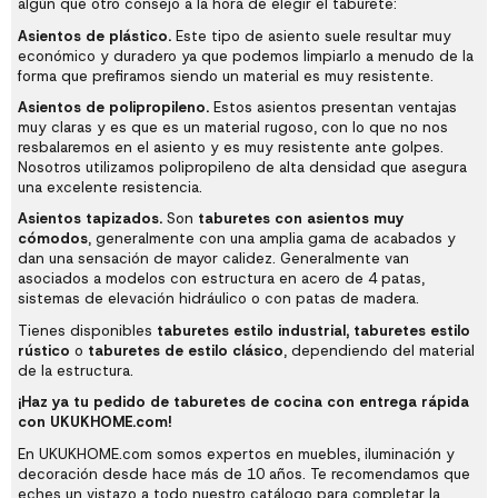
algún que otro consejo a la hora de elegir el taburete:
Asientos de plástico.
Este tipo de asiento suele resultar muy
económico y duradero ya que podemos limpiarlo a menudo de la
forma que prefiramos siendo un material es muy resistente.
Asientos de polipropileno.
Estos asientos presentan ventajas
muy claras y es que es un material rugoso, con lo que no nos
resbalaremos en el asiento y es muy resistente ante golpes.
Nosotros utilizamos polipropileno de alta densidad que asegura
una excelente resistencia.
Asientos tapizados.
Son
taburetes con asientos muy
cómodos
, generalmente con una amplia gama de acabados y
dan una sensación de mayor calidez. Generalmente van
asociados a modelos con estructura en acero de 4 patas,
sistemas de elevación hidráulico o con patas de madera.
Tienes disponibles
taburetes estilo industrial, taburetes estilo
rústico
o
taburetes de estilo clásico
, dependiendo del material
de la estructura.
¡Haz ya tu pedido de taburetes de cocina con entrega rápida
con UKUKHOME.com!
En UKUKHOME.com somos expertos en
muebles
,
iluminación
y
decoración
desde hace más de 10 años. Te recomendamos que
eches un vistazo a todo nuestro catálogo para completar la