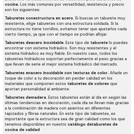
cocina
. Los más comunes por versatilidad, resistencia y precio
son los siguientes:
Taburetes con
estructura en acero.
Si buscas un taburete muy
resistente, elige taburetes con una estructura soldada. Si la
estructura no tiene tornillos, evitamos tener que ajustarlos cada
cierto tiempo, ya que con el tiempo se podrían aflojar.
Taburetes de
acero inoxidable.
Este tipo de
taburete
lo puedes
encontrar con sistema hidráulico. Son muy resistentes y el
sistema hidráulico es muy fiable. En nuestro caso, todos los
taburetes hidráulicos soportan perfectamente el peso gracias a
que llevan de serie el mejor sistema hidráulico del mercado.
Taburetes en
acero inoxidable con texturas de color.
Añade un
toque de color a tu decoración sin perder calidad en los
materiales que componen estos
taburetes de colores
que
aportan personalidad al ambiente.
Taburetes de
madera
. Estos taburetes están al día en según las
últimas tendencias en decoración, cada día se llevan más gracias
a la combinación de madera con asientos en diferentes
tapizados y fibras naturales. En este tipo de taburetes, es
importante que la estructura sea de gran calidad como los que
tenemos disponibles en nuestro
catálogo de
taburetes de
cocina de calidad