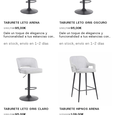
TABURETE LETO ARENA
TABURETE LETO GRIS OSCURO
95,00€
95,00€
150,79€
150,79€
Dale un toque de elegancia y
Dale un toque de elegancia y
funcionalidad a tus estancias con
funcionalidad a tus estancias con
el Taburete Leto Arena. Su diseño
el Taburete Leto Gris Oscuro. Su
estilizado y contemporáneo,
diseño estilizado y
en stock, envío en 1-2 días
en stock, envío en 1-2 días
realzado por su suave tapizado en
contemporáneo, realzado por su
un luminoso tono arena, lo
suave tapizado en un luminoso
convierte en una elección
tono gris oscuro, lo convierte en
sobresaliente para barras de
una elección sobresaliente para
cocina, islas, zonas de bar o
barras de cocina, islas, zonas de
mesas altas. Gracias a su
bar o mesas altas. Gracias a su
mecanismo de ajuste de altura, se
mecanismo de ajuste de altura, se
adapta perfectamente a una...
adapta...
TABURETE LETO GRIS CLARO
TABURETE HIPNOS ARENA
95,00€
109,00€
150,79€
173,02€