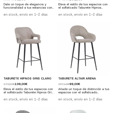
Dale un toque de elegancia y
Eleva el estilo de tus espacios con
funcionalidad a tus estancias con
el sofisticado Taburete Hipnos
el Taburete Leto Gris Claro. Su
Arena. Su diseño curvilíneo y
diseño estilizado y
contemporáneo, realzado por su
en stock, envío en 1-2 días
en stock, envío en 1-2 días
contemporáneo, realzado por su
suave tapizado en un tono arena,
suave tapizado en un luminoso
lo convierte en una opción
tono gris claro, lo convierte en una
inmejorable para barras de cocina,
elección sobresaliente para barras
islas centrales o mesas altas, tanto
de cocina, islas, zonas de bar o
en ambientes residenciales como
mesas altas. Gracias a su
en establecimientos profesionales.
mecanismo de ajuste de altura, se
Una pieza que combina a la...
adapta...
TABURETE HIPNOS GRIS CLARO
TABURETE ALTAIR ARENA
109,00€
99,00€
173,02€
157,14€
Eleva el estilo de tus espacios con
Añade un toque de distinción a tus
el sofisticado Taburete Hipnos Gris
espacios con el sofisticado
Claro. Su diseño curvilíneo y
Taburete Altair Arena. Su diseño
contemporáneo, realzado por su
esbelto y contemporáneo,
en stock, envío en 1-2 días
en stock, envío en 1-2 días
suave tapizado en un tono gris
complementado por su elegante
claro, lo convierte en una opción
tapizado en tono arena, lo
inmejorable para barras de cocina,
convierte en una opción ideal para
islas centrales o mesas altas, tanto
barras de cocina, islas o mesas