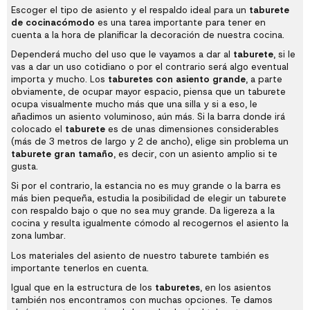
Escoger el tipo de asiento y el respaldo ideal para un
taburete
de cocina
cómodo
es una tarea importante para tener en
cuenta a la hora de planificar la decoración de nuestra cocina.
Dependerá mucho del uso que le vayamos a dar al
taburete
, si le
vas a dar un uso cotidiano o por el contrario será algo eventual
importa y mucho. Los
taburetes con asiento grande
, a parte
obviamente, de ocupar mayor espacio, piensa que un taburete
ocupa visualmente mucho más que una silla y si a eso, le
añadimos un asiento voluminoso, aún más. Si la barra donde irá
colocado el
taburete
es de unas dimensiones considerables
(más de 3 metros de largo y 2 de ancho), elige sin problema un
taburete gran tamaño
, es decir, con un asiento amplio si te
gusta.
Si por el contrario, la estancia no es muy grande o la barra es
más bien pequeña, estudia la posibilidad de elegir un taburete
con respaldo bajo o que no sea muy grande. Da ligereza a la
cocina y resulta igualmente cómodo al recogernos el asiento la
zona lumbar.
Los materiales del asiento de nuestro taburete también es
importante tenerlos en cuenta.
Igual que en la estructura de los
taburetes
, en los asientos
también nos encontramos con muchas opciones. Te damos