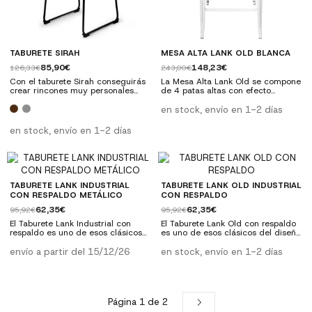
TABURETE SIRAH
MESA ALTA LANK OLD BLANCA
85,90€
148,23€
126,33€
243,00€
Con el taburete Sirah conseguirás
La Mesa Alta Lank Old se compone
crear rincones muy personales
de 4 patas altas con efecto
tanto en espacios de uso privado
desgastado, con una barra para el
como tu cocina, así como en
reposapiés y una tapa cuadrada
en stock, envío en 1-2 días
espacios públicos destinados a la
que da más espacio y comodidad,
hostelería.
es el elemento ideal para
en stock, envío en 1-2 días
restaurantes, cafeterías y por
supuesto para renovar tu casa
dando un toque retro-industrial de
lo más actual.
TABURETE LANK INDUSTRIAL
TABURETE LANK OLD INDUSTRIAL
CON RESPALDO METÁLICO
CON RESPALDO
62,35€
62,35€
95,92€
95,92€
El Taburete Lank Industrial con
El Taburete Lank Old con respaldo
respaldo es uno de esos clásicos
es uno de esos clásicos del diseño
del diseño que, a pesar del paso
que, a pesar del paso de los años,
de los años, mantiene su vigencia
mantiene su vigencia y actualidad
envío a partir del 15/12/26
en stock, envío en 1-2 días
y actualidad con más fuerza que
con más fuerza que nunca. En este
nunca. En este caso os
caso os presentamos la versión del
presentamos la versión del
taburete con respaldo, una
taburete con respaldo, una
actualización que adorna un
actualización que adorna un
diseño elegante y funcional a
Página 1 de 2
diseño elegante y funcional a
partes iguales.