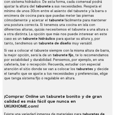
con sistema hidráulico. De esta forma, cada comensal podrá
ajustar la altura del
taburete
a sus necesidades. Respeta el
mínimo de unos 30cm entre el asiento del taburete y la barra o
encimera de cocina para que puedas meter las piernas
cómodamente y acercar el
taburete
fácilmente para mantener
una postura correcta. Si tenemos una cocina en isla con
diferentes alturas, quizás necesitemos el taburete a una altura o
a otra distinta. La opción que más nos puede interesar en este
caso es un
taburete hidráulico
para ajustar su altura y, por
tanto, tendremos un
taburete de diseño
muy versátil.
Si vas a colocar el taburete siempre con la misma altura de barra,
la mejor opción, será la de un
taburete fijo
, te lo recomendamos
por estabilidad y durabilidad. Pensemos, por ejemplo, en una
cafetería, bar o recepción. Recuerda, estudiar con especial
atención el sitio donde se van a colocar los
taburetes
y decide
el tamaño que se ajuste a tus necesidades y preferencias, elige
que tenga sistema fijo o regulable en altura.
¡Comprar Online un taburete bonito y de gran
calidad es más fácil que nunca en
UKUKHOME.com!
Existe una variedad inmensa de materiales para
taburetes de