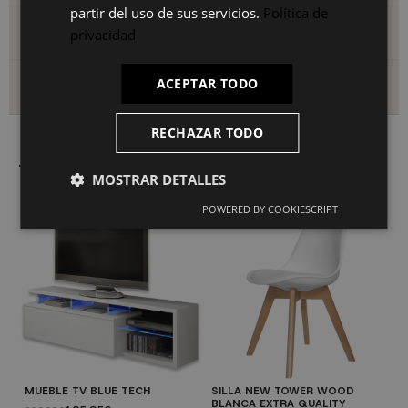
partir del uso de sus servicios.
Política de
Detalles del producto
privacidad
ACEPTAR TODO
Envío y devoluciones
RECHAZAR TODO
También le puede interesar
MOSTRAR DETALLES
POWERED BY COOKIESCRIPT
MUEBLE TV BLUE TECH
SILLA NEW TOWER WOOD
S
BLANCA EXTRA QUALITY
B