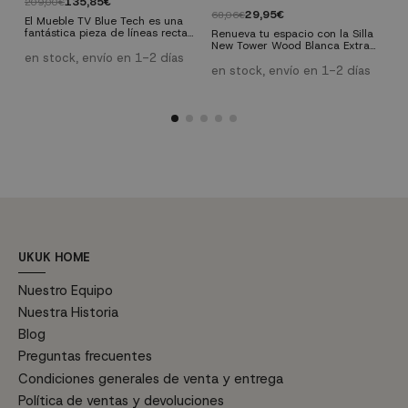
135,85€
209,00€
29,95€
68,06€
7
El Mueble TV Blue Tech es una
fantástica pieza de líneas rectas
Renueva tu espacio con la Silla
S
y elegantes que combina a la
New Tower Wood Blanca Extra
B
perfección modernidad y
en stock, envío en 1-2 días
Quality. Su base de madera
s
funcionalidad. Se trata de una
maciza y su asiento ergonómico
p
en stock, envío en 1-2 días
e
mesa TV que conseguirá darle a
en polipropileno blanco ofrecen
c
tu hogar un estilo muy actual.
durabilidad y confort
q
excepcionales, es perfecta para
p
cualquier ambiente del hogar.
l
Además, su fácil montaje y
s
versatilidad la convierten en una
c
elección ideal para estilos
p
decorativos modernos o
nórdicos....
UKUK HOME
Nuestro Equipo
Nuestra Historia
Blog
Preguntas frecuentes
Condiciones generales de venta y entrega
Política de ventas y devoluciones