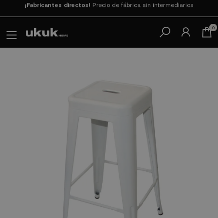
Paga en 3
cuotas SIN INTERESES con SeQura
0