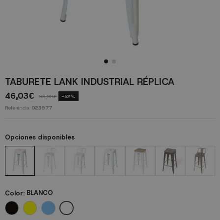
TABURETE LANK INDUSTRIAL RÉPLICA
46,03€
95,90€
-52%
Referencia
023977
Opciones disponibles
Color:
BLANCO
BLANCO
NEGRO
AMARILLO LIGHT
AZUL PASTEL