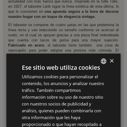
actualidad con más fuerza que nunca. Inspirado en la
Silla Tólix
,
en 1927, el taburete Lank sigue la línea estética de esta última, lo
que lo convierten en
una apuesta segura a la hora de decorar
nuestro hogar con un toque de elegancia vintage.
El taburete se compone de cuatro patas en las que predomina la
línea recta y van reduciendo su tamaño conforme se acercan al
suelo, en el cual se apoyan gracias a una pieza final redondeada
que cuenta con tacos de goma para una mayor sujeción.
Fabricado en acero
, el taburete tiene también una zona de
reposapiés para poder adoptar una postura más cómoda. El
asiento, por su parte, cuenta en la zona central con una hendidura
×
que recuerda a los agujeros que hay en la parte del asiento de la
silla. El taburete está
disponible en cuatro colores: blanco,
Ese sitio web utiliza cookies
negro, amarillo y azul.
Utilizamos cookies para personalizar el
SPANISH
Es perfecto para ubicar en cualquier estancia de decoración
contenido, los anuncios y analizar nuestro
industrial, así como también en los ambientes de inspiración
ES
vintage. Realza la decoración de tu hogar o negocio con esta
tráfico. También compartimos
pieza atemporal que llenará de estilo, gusto y personalidad
PT
información sobre su uso de nuestro sitio
todo su entorno
.
con nuestros socios de publicidad y
FR
Medidas
: Alto: 77 cm | Ancho: 44 cm | Profundo: 44 cm | Altura
análisis, quienes pueden combinarla con
reposapiés: 29 cm
IT
otra información que les haya
Si estás buscando algún color especial ¡Consúltanos!
proporcionado o que hayan recopilado a