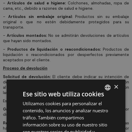
-
Artículos de salud e higiene:
Colchones, almohadas, ropa de
cama, etc., debido a razones de salud e higiene.
-
Artículos sin embalaje original:
Productos sin su embalaje
original o que no estén debidamente protegidos para su
transporte.
-
Artículos montados:
No se admitirán devoluciones de artículos
que hayan sido montados.
-
Productos de liquidación o reacondicionados:
Productos de
liquidación o reacondicionados por desperfectos previamente
aceptados por el cliente.
Proceso de devolución
Solicitud de devolución:
El cliente debe indicar su intención de
devolver el producto por correo electrónico. El equipo de atención
×
al cliente responderá en un periodo de 24 – 48 horas hábiles con
Ese sitio web utiliza cookies
las instrucciones precisas para la devolución.
Este plazo se interrumpirá una vez enviada la solicitud.
Utilizamos cookies para personalizar el
SPANISH
Gastos de devolución:
Los gastos de devolución por
contenido, los anuncios y analizar nuestro
ES
disconformidad correrán a cargo del cliente.
tráfico. También compartimos
PT
Reembolso:
El reembolso se efectuará en un plazo de 14 días
información sobre su uso de nuestro sitio
hábiles a partir de la recepción y revisión de los productos por
con nuestros socios de publicidad y