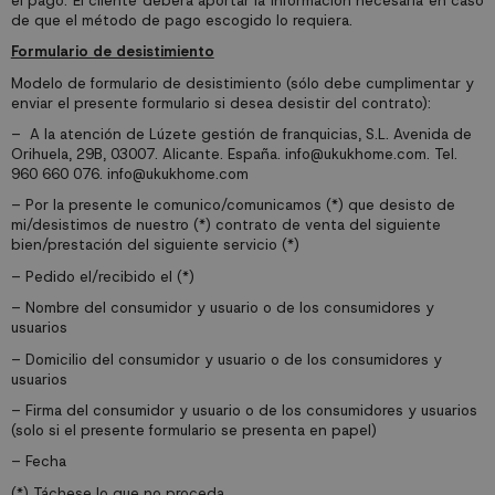
el pago. El cliente deberá aportar la información necesaria en caso
de que el método de pago escogido lo requiera.
Formulario de desistimiento
Modelo de formulario de desistimiento (sólo debe cumplimentar y
enviar el presente formulario si desea desistir del contrato):
– A la atención de Lúzete gestión de franquicias, S.L. Avenida de
Orihuela, 29B, 03007. Alicante. España. info@ukukhome.com. Tel.
960 660 076. info@ukukhome.com
– Por la presente le comunico/comunicamos (*) que desisto de
mi/desistimos de nuestro (*) contrato de venta del siguiente
bien/prestación del siguiente servicio (*)
– Pedido el/recibido el (*)
– Nombre del consumidor y usuario o de los consumidores y
usuarios
– Domicilio del consumidor y usuario o de los consumidores y
usuarios
– Firma del consumidor y usuario o de los consumidores y usuarios
(solo si el presente formulario se presenta en papel)
– Fecha
(*) Táchese lo que no proceda