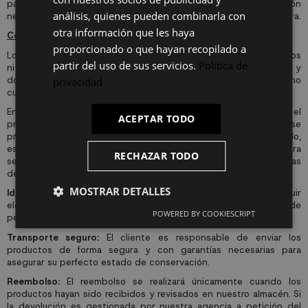
FR
parte de la empresa. El cliente deberá aportar la información
análisis, quienes pueden combinarla con
necesaria en caso de que el método de pago escogido lo requiera.
IT
otra información que les haya
Condiciones de la devolución
proporcionado o que hayan recopilado a
Los productos deben ser devueltos en perfecto estado, sin daños
partir del uso de sus servicios.
Política de
ni suciedad, con todos sus accesorios, instrucciones y
documentación, y en su embalaje original. Los productos que no
privacidad
cumplan estas condiciones no serán aceptados.
En el caso de que la devolución no fuera aceptada por el
ACEPTAR TODO
proveedor por entender que el producto cuya devolución se
pretende hubiera sido utilizado, no esté completo o esté dañado,
estos productos permanecerán en el almacén de distribución para
RECHAZAR TODO
ser recogidos por el cliente, por un período no superior a 30 días
desde su devolución.
MOSTRAR DETALLES
Identificación del remitente:
Los paquetes deben incluir
elementos que permitan identificar al remitente (número de
POWERED BY COOKIESCRIPT
pedido, nombre, dirección).
Transporte seguro:
El cliente es responsable de enviar los
productos de forma segura y con garantías necesarias para
asegurar su perfecto estado de conservación.
Reembolso:
El reembolso se realizará únicamente cuando los
productos hayan sido recibidos y revisados en nuestro almacén. Si
la devolución es gestionada por nuestra agencia a petición del