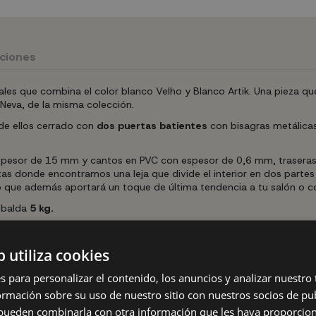
uciones
les que combina el color blanco Velho y Blanco Artik. Una pieza q
Neva, de la misma colección.
 de ellos cerrado con
dos puertas batientes
con bisagras metálicas.
espesor de 15 mm y cantos en PVC con espesor de 0,6 mm, traseras 
 donde encontramos una leja que divide el interior en dos partes y 
 que además aportará un toque de última tendencia a tu salón o 
balda
5 kg.
errajes más adecuados para según que tipo de pared.
b utiliza cookies
eble para proteger tu suelo.
s para personalizar el contenido, los anuncios y analizar nuestro
mación sobre su uso de nuestro sitio con nuestros socios de pub
s pueden combinarla con otra información que les haya proporci
eso y 0.100 m3 de volumen.