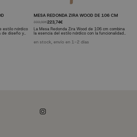
OD
MESA REDONDA ZIRA WOOD DE 106 CM
P
E
223,74€
333,93€
99
estilo nórdico
La Mesa Redonda Zira Wood de 106 cm combina
a de diseño y
la esencia del estilo nórdico con la funcionalidad
osibilidad de
moderna. Fabricada en madera de caucho maciza,
e
á a resolver
esta mesa ofrece elegancia y resistencia para tu
en stock, envío en 1-2 días
u hogar.
cocina o comedor. Sus dimensiones la hacen
perfecta para espacios compactos. ¡Descubre
cómo esta mesa puede transformar tu hogar!
Características técnicas: Medidas:...