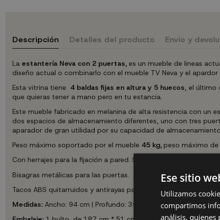
Descripción
Detalles del producto
Envío y devol
La
estantería Neva con 2 puertas,
es un mueble de lineas actua
diseño actual o combinarlo con el mueble TV Neva y el apardor 
Esta vitrina tiene
4 baldas fijas en altura y 5 huecos
, el último
que quieras tener a mano pero en tu estancia.
Este mueble fabricado en melanina de alta resistencia con un 
dos espacios de almacenamiento diferentes, uno con tres puertas
aparador de gran utilidad por su capacidad de almacenamiento
Peso máximo soportado por el mueble
45 kg,
peso máximo de 
Con herrajes para la fijación a pared. Se deberán utilizar los h
Bisagras metálicas para las puertas.
Ese sitio we
Tacos ABS quitarruidos y antirayas para la parte inferior del mu
Utilizamos cookie
Medidas:
Ancho: 94 cm | Profundo: 35 cm | Alto: 181 cm
compartimos infor
análisis, quiene
Embalaje:
1 bulto, de 187 cm * 51 cm * 10,5 cm, 44,5 kg de p