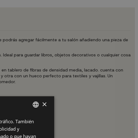
ue podrás agregar fácilmente a tu salón añadiendo una pieza de
 Ideal para guardar libros, objetos decorativos o cualquier cosa
en tablero de fibras de densidad media, lacado. cuenta con
otra con un hueco perfecto para textiles y vajillas. Un
comedor.
×
 tráfico. También
SPANISH
licidad y
ES
onado o que hayan