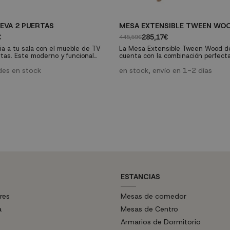
EVA 2 PUERTAS
MESA EXTENSIBLE TWEEN WO
€
285,17€
445,59€
a a tu sala con el mueble de TV
La Mesa Extensible Tween Wood de 
tas. Este moderno y funcional
cuenta con la combinación perfect
espacio de almacenamiento oculto,
funcionalidad, ya que gracias a su p
lo y practicidad en tu sala de
des en stock
extenderse hasta 40 cm, te ayudar
en stock, envío en 1-2 días
muchos problemas de espacio en t
ESTANCIAS
res
Mesas de comedor
a
Mesas de Centro
Armarios de Dormitorio