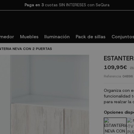
Paga en 3
cuotas SIN INTERESES con SeQura
omedor
Muebles
Iluminación
Pack de sillas
Conjuntos
NTERIA NEVA CON 2 PUERTAS
ESTANTER
109,95€
21
Referencia
04896
Organiza con es
funcionalidad 
para realzar la
Opciones disp