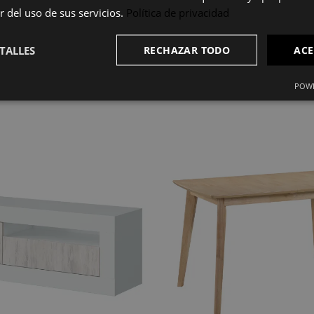
r del uso de sus servicios.
Política de privacidad
 y herrajes para su correcto montaje.
TALLES
RECHAZAR TODO
ACE
POWE