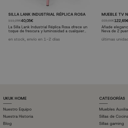
SILLA LANK INDUSTRIAL RÉPLICA ROSA
MUEBLE TV N
40,05€
122,65
111,25€
223,00€
La Silla Lank Industrial Réplica Rosa ofrece un
Añade eleganci
toque de frescura y luminosidad a cualquier
Neva de 2 puer
ambiente, con su diseño vintage industrial
mueble ofrece 
reinterpretado en un elegante acabado blanco.
en stock, envío en 1-2 días
combinando esti
últimas unida
Fabricada en acero con tratamiento de fosfatado,
estar
combina durabilidad y estilo para complementar
perfectamente tu espacio. Aporta versatilidad y
sofisticación a tu hogar u...
UKUK HOME
CATEGORÍAS
Nuestro Equipo
Muebles Auxilia
Nuestra Historia
Sillas de Cocin
Blog
Sillas gaming