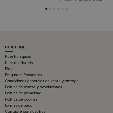
moda.
m
iluminado, combinando
c
eficiencia energética y diseño
i
elegante. Perfecto para quienes
de 
buscan funcionalidad y estilo en
técn
un solo producto. Mejora tu
M
confort con este ventilador
m
versátil y moderno.
Características técnicas:
Diámetro de 91,4...
UKUK HOME
Nuestro Equipo
Nuestra Historia
Blog
Preguntas frecuentes
Condiciones generales de venta y entrega
Política de ventas y devoluciones
Política de privacidad
Política de cookies
Formas de pago
Contacte con nosotros