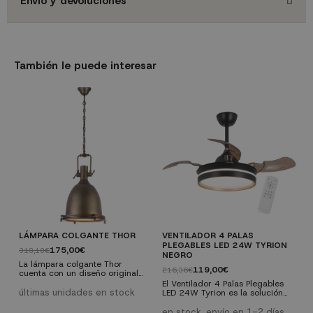
Envío y devoluciones
También le puede interesar
LÁMPARA COLGANTE THOR
VENTILADOR 4 PALAS
V
PLEGABLES LED 24W TYRION
C
175,00€
318,18€
NEGRO
1
La lámpara colgante Thor
119,00€
216,36€
cuenta con un diseño original
E
lleno de personalidad. Es
3
El Ventilador 4 Palas Plegables
perfecta para estancias en las
últimas unidades en stock
L
LED 24W Tyrion es la solución
que se quiera conseguir ese
p
perfecta para mantener
e
toque vintage-industrial tan de
a
cualquier espacio fresco y bien
en stock, envío en 1-2 días