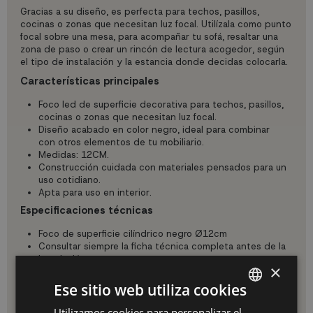
Gracias a su diseño, es perfecta para techos, pasillos,
cocinas o zonas que necesitan luz focal. Utilízala como punto
focal sobre una mesa, para acompañar tu sofá, resaltar una
zona de paso o crear un rincón de lectura acogedor, según
el tipo de instalación y la estancia donde decidas colocarla.
Características principales
Foco led de superficie decorativa para techos, pasillos,
cocinas o zonas que necesitan luz focal.
Diseño acabado en color negro, ideal para combinar
con otros elementos de tu mobiliario.
Medidas: 12CM.
Construcción cuidada con materiales pensados para un
uso cotidiano.
Apta para uso en interior.
Especificaciones técnicas
Foco de superficie cilíndrico negro Ø12cm
Consultar siempre la ficha técnica completa antes de la
instalación.
×
Uso e instalación
Ese sitio web utiliza cookies
Los focos de superficie se instalan directamente sobre el
techo, permitiendo dirigir la luz hacia las zonas que más lo
Utilizamos cookies para personalizar el
SPANISH