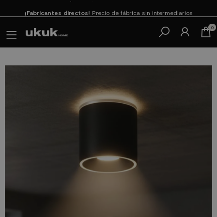
¡Fabricantes directos!
Precio de fábrica sin intermediarios
Paga en 3
cuotas SIN INTERESES con SeQura
0