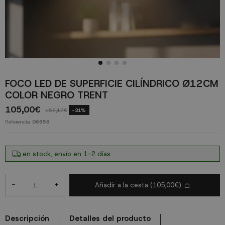
FOCO LED DE SUPERFICIE CILÍNDRICO Ø12CM
COLOR NEGRO TRENT
105,00€
152,17€
-31%
Referencia
06658
en stock, envío en 1-2 días
-
+
Añadir a la cesta
(105,00€)
Descripción
Detalles del producto