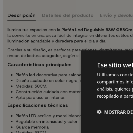
Descripción
Detalles del producto
Envío y devol
Ilumina tus espacios con la
Plafón Led Regulable 68W Ø58Cm c
la convierte en una pieza fácil de integrar en diferentes estil
iluminación agradable y duradera para el día a día.
Gracias a su diseño, es perfecta para salones, dormitorios, rec
rincón de lectura acogedor, según el tipo de instalación y la es
Ese sitio we
Características principales
Utilizamos cookie
Plafón led decorativa para salones, dormitorios, recibidore
Diseño acabado en color negro, ideal para combinar con ot
compartimos infor
Medidas: 58CM.
análisis, quiene
Construcción cuidada con materiales pensados para un uso
recopilado a parti
Apta para uso en interior.
Especificaciones técnicas
MOSTRAR DE
Plafón LED acrílico y metal blanco y negro
Regulable en intensidad y color
Guarda memoria
Medidas: 58CM