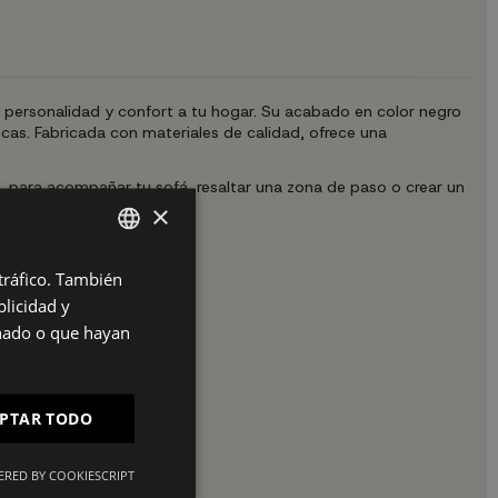
r personalidad y confort a tu hogar. Su acabado en color negro
cas. Fabricada con materiales de calidad, ofrece una
a, para acompañar tu sofá, resaltar una zona de paso o crear un
×
 tráfico. También
SPANISH
licidad y
ES
onado o que hayan
PT
FR
PTAR TODO
IT
RED BY COOKIESCRIPT