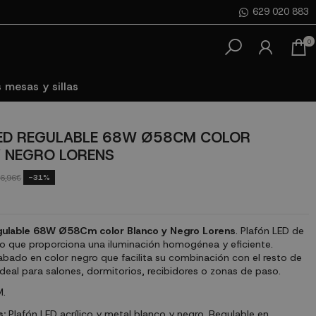
629 020 883
0
 mesas y sillas
ED REGULABLE 68W Ø58CM COLOR
 NEGRO LORENS
-31%
6,96€
gulable 68W Ø58Cm color Blanco y Negro Lorens
. Plafón LED de
 que proporciona una iluminación homogénea y eficiente.
abado en color negro que facilita su combinación con el resto de
Ideal para salones, dormitorios, recibidores o zonas de paso.
.
s:
Plafón LED acrílico y metal blanco y negro. Regulable en