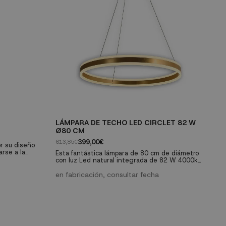
LÁMPARA DE TECHO LED CIRCLET 82 W
V
Ø80 CM
H
399,00€
613,85€
21
or su diseño
rse a la
Esta fantástica lámpara de 80 cm de diámetro
El
n acero y ABS
con luz Led natural integrada de 82 W 4000k
co
nciona con led
10900 lúmenes, está fabricada en metal y
me
luz fría de
aluminio acabado en dorado con difusor acrílico,
en fabricación, consultar fecha
un
e
ilumina de forma elegante cualquier estancia,
gr
escalera o zona de paso. Permite la instalación
si
con punto de luz desplazado. Altura 120 cm.
in
desde la base del techo hasta la pantalla.
al