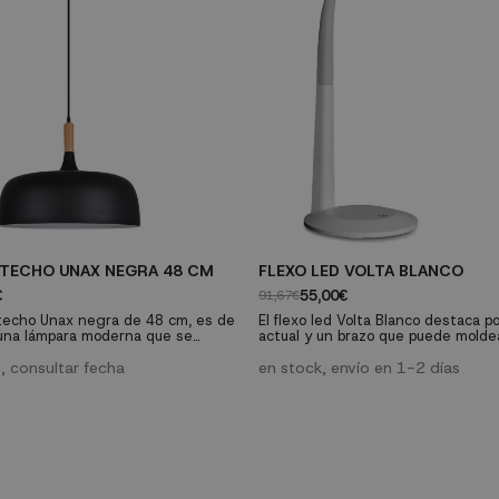
 TECHO UNAX NEGRA 48 CM
FLEXO LED VOLTA BLANCO
€
55,00€
91,67€
techo Unax negra de 48 cm, es de
El flexo led Volta Blanco destaca p
, una lámpara moderna que se
actual y un brazo que puede moldea
 la sencillez y simplicidad de sus
posición de 180º. Esta fabricado e
ísticas de dicho estilo.
, consultar fecha
con un acabado en color blanco. Fu
en stock, envío en 1-2 días
integrado de 6W y proporciona una 
6000K.