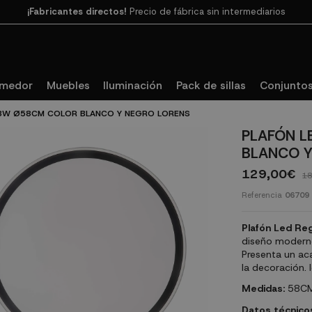
Paga en 3
cuotas SIN INTERESES con SeQura
omedor
Muebles
Iluminación
Pack de sillas
Conjuntos
68W Ø58CM COLOR BLANCO Y NEGRO LORENS
PLAFÓN L
BLANCO Y
129,00€
18
Referencia
06709
Plafón Led Re
diseño moderno
Presenta un ac
la decoración. 
Medidas:
58CM
Datos técnico