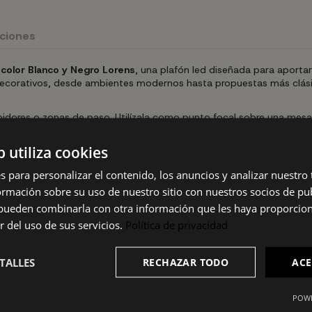
uciones
olor Blanco y Negro Lorens
, una plafón led diseñada para aporta
os decorativos, desde ambientes modernos hasta propuestas más clási
ibidores o zonas de paso. Utilízala como punto focal sobre una mes
tancia donde decidas colocarla.
b utiliza cookies
s para personalizar el contenido, los anuncios y analizar nuestro
s o zonas de paso.
ros elementos de tu mobiliario.
mación sobre su uso de nuestro sitio con nuestros socios de pub
s pueden combinarla con otra información que les haya proporci
 cotidiano.
r del uso de sus servicios.
Política de privacidad
TALLES
RECHAZAR TODO
ACE
POWE