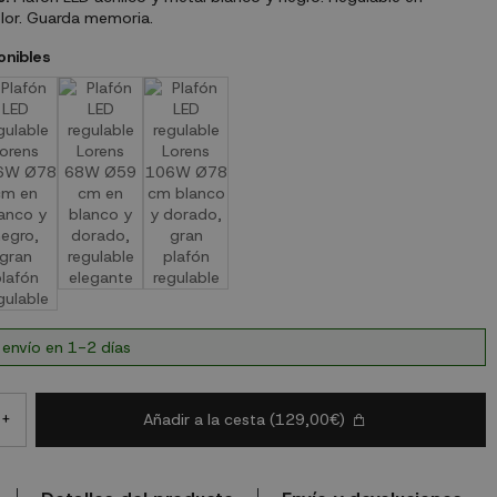
olor. Guarda memoria.
onibles
 envío en 1-2 días
Añadir a la cesta
(129,00€)
+