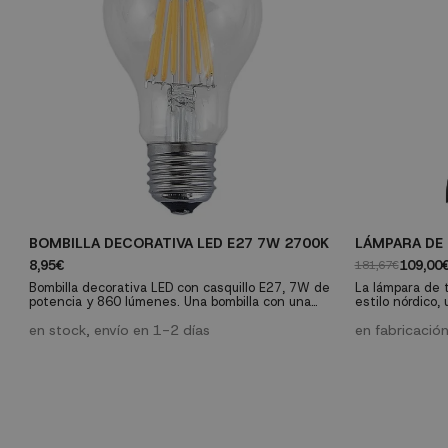
BOMBILLA DECORATIVA LED E27 7W 2700K
LÁMPARA DE
8,95€
109,00
181,67€
Bombilla decorativa LED con casquillo E27, 7W de
La lámpara de 
potencia y 860 lúmenes. Una bombilla con una
estilo nórdico
vida útil de 30.000 horas que ofrecerá una luz
caracteriza por
cálida de 2700K a tu hogar.
en stock, envío en 1-2 días
líneas, caracter
en fabricación