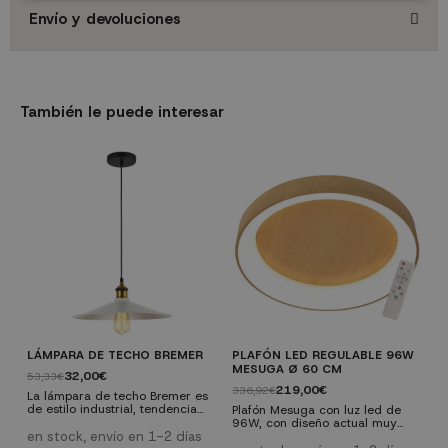
Envío y devoluciones
También le puede interesar
LÁMPARA DE TECHO BREMER
PLAFÓN LED REGULABLE 96W
A
MESUGA Ø 60 CM
B
32,00€
53,33€
219,00€
336,92€
2
La lámpara de techo Bremer es
de estilo industrial, tendencia
Plafón Mesuga con luz led de
E
que cada día tiene más auge
96W, con diseño actual muy
M
tanto en espacios públicos como
en stock, envío en 1-2 días
funcional. Acabado de color
p
privados, aparentemente fría