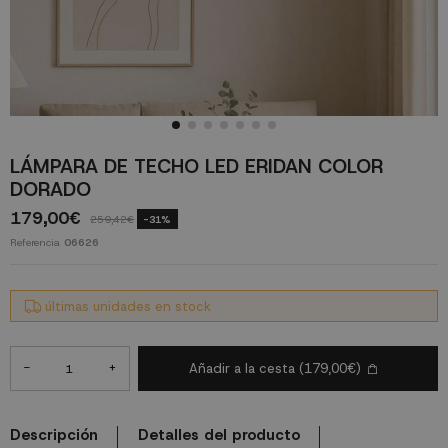
LÁMPARA DE TECHO LED ERIDAN COLOR
DORADO
179,00€
259,42€
-31%
Referencia
06626
últimas unidades en stock
-
+
Añadir a la cesta
(179,00€)
Descripción
Detalles del producto