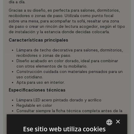
día a día.
Gracias a su diseño, es perfecta para salones, dormitorios,
recibidores o zonas de paso. Utilízala como punto focal
sobre una mesa, para acompañar tu sofá, resaltar una zona
de paso o crear un rincón de lectura acogedor, según el tipo
de instalación y la estancia donde decidas colocarla.
Características principales
Lámpara de techo decorativa para salones, dormitorios,
recibidores o zonas de paso.
Diseño acabado en color dorado, ideal para combinar
con otros elementos de tu mobiliario.
Construcción cuidada con materiales pensados para un
uso cotidiano.
Apta para uso en interior.
Especificaciones técnicas
Lámpara LED acero pintado dorado y acrílico
Regulable en color
Consultar siempre la ficha técnica completa antes de la
instalación.
×
Uso e instalación
Ese sitio web utiliza cookies
Pensada para instalación en techo, proporciona una