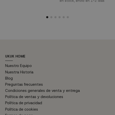
madera, con luz de intensidad y
r
en stock, envío en 1-2 días
e
pero combinándola con muebles
color regulable. Mando a
c
de madera conseguirás aportar
distancia incluido que quedará
o
mayor calidez.
perfecto en cualquier estancia.
c
e
p
e
s
UKUK HOME
Nuestro Equipo
Nuestra Historia
Blog
Preguntas frecuentes
Condiciones generales de venta y entrega
Política de ventas y devoluciones
Política de privacidad
Política de cookies