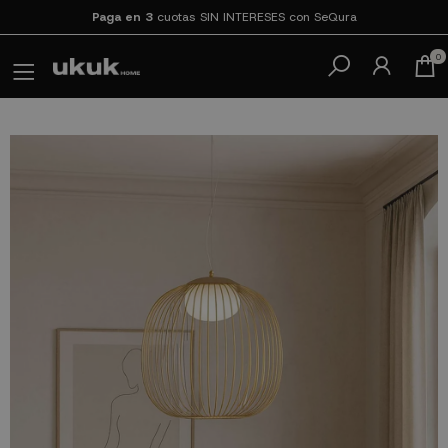
Paga en 3
cuotas SIN INTERESES con SeQura
0