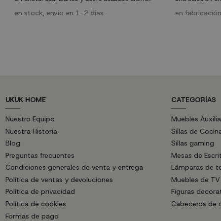
brillo. Funciona con una bombilla de casquillo E-27
tus espacios co
(no incluida).
en stock, envío en 1-2 días
de alta calidad
en fabricación
aplique se ada
ambiente. Características técnicas: Material:
Acero cromado 
lumínica: Bombil
UKUK HOME
CATEGORÍAS
Nuestro Equipo
Muebles Auxilia
Nuestra Historia
Sillas de Cocin
Blog
Sillas gaming
Preguntas frecuentes
Mesas de Escri
Condiciones generales de venta y entrega
Lámparas de t
Política de ventas y devoluciones
Muebles de TV
Política de privacidad
Figuras decora
Política de cookies
Cabeceros de
Formas de pago