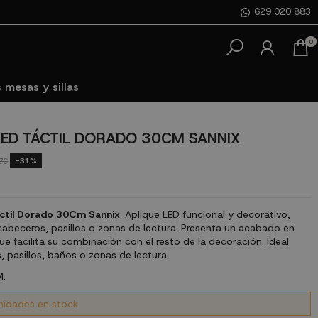
629 020 883
0
 mesas y sillas
LED TÁCTIL DORADO 30CM SANNIX
-31%
7€
áctil Dorado 30Cm Sannix
. Aplique LED funcional y decorativo,
cabeceros, pasillos o zonas de lectura. Presenta un acabado en
e facilita su combinación con el resto de la decoración. Ideal
 pasillos, baños o zonas de lectura.
.
nidades en stock