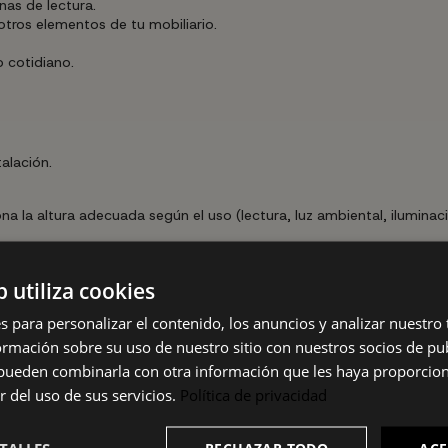
nas de lectura.
tros elementos de tu mobiliario.
 cotidiano.
alación.
ona la altura adecuada según el uso (lectura, luz ambiental, ilumina
uctura y la pantalla con un paño suave y ligeramente humedecido, 
b utiliza cookies
tución de la bombilla, desconecta siempre la luminaria de la red elé
s para personalizar el contenido, los anuncios y analizar nuestro
mación sobre su uso de nuestro sitio con nuestros socios de pub
 orientativos y pueden presentar ligeras variaciones. Factores como
. Si necesitas confirmar algún dato técnico concreto, te recomenda
s pueden combinarla con otra información que les haya proporci
r del uso de sus servicios.
Política de privacidad