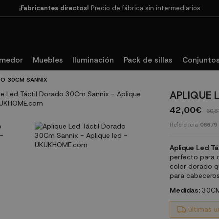
Paga en 3
cuotas SIN INTERESES con SeQura
omedor
Muebles
Iluminación
Pack de sillas
Conjuntos
DO 30CM SANNIX
APLIQUE 
42,00€
60,8
Referencia
06679
Aplique Led T
perfecto para 
color dorado qu
para cabeceros,
Medidas:
30CM
últimas u