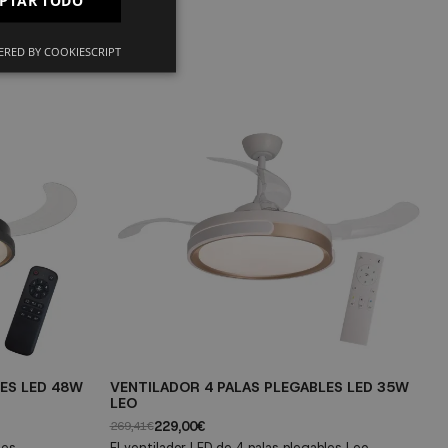
PTAR TODO
IT
RED BY COOKIESCRIPT
ES LED 48W
VENTILADOR 4 PALAS PLEGABLES LED 35W
V
LEO
B
229,00€
269,41€
13
les
El ventilador LED de 4 palas plegables Leo
El