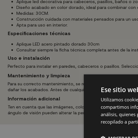
Aplique led decorativa para cabeceros, pasillos, baños o zo
Diseño acabado en color dorado, ideal para combinar con o
Medidas: 30CM.
Construcción cuidada con materiales pensados para un uso
Apta para uso en interior.
Especificaciones técnicas
Aplique LED acero pintado dorado 30cm
Consultar siempre la ficha técnica completa antes de la inst
Uso e instalación
Perfecto para instalar en paredes, cabeceros o pasillos. Selecci
Mantenimiento y limpieza
Para su correcto mantenimiento, se recomienda limpiar la estr
Ese sitio we
dañar los acabados. Antes de cualquier tarea de limpieza o susti
Información adicional
Utilizamos cookie
compartimos infor
Ten en cuenta que las imágenes, colores y medidas mostradas son
ángulo de visión pueden alterar la percepción real del producto
análisis, quiene
recopilado a parti