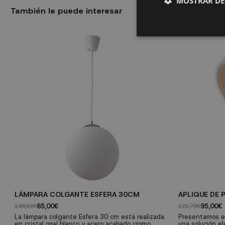
MOSTRAR DE
También le puede interesar
LÁMPARA COLGANTE ESFERA 30CM
APLIQUE DE 
65,00€
95,00€
108,33€
121,79€
La lámpara colgante Esfera 30 cm está realizada
Presentamos el
en cristal opal blanco y acero acabado cromo
una solución e