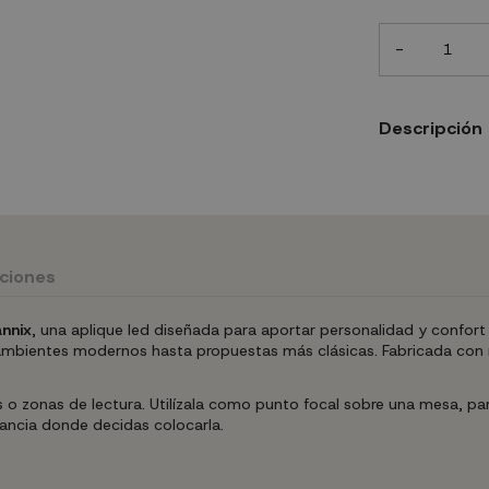
-
Descripción
uciones
nnix
, una aplique led diseñada para aportar personalidad y confort
de ambientes modernos hasta propuestas más clásicas. Fabricada con 
s o zonas de lectura. Utilízala como punto focal sobre una mesa, p
tancia donde decidas colocarla.