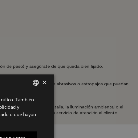
ción de paso) y asegúrate de que queda bien fijado.
×
evitando productos químicos abrasivos o estropajos que puedan
ctrica.
 tráfico. También
SPANISH
licidad y
 la calibración de la pantalla, la iluminación ambiental o el
ES
mos contactar con nuestro servicio de atención al cliente.
onado o que hayan
PT
FR