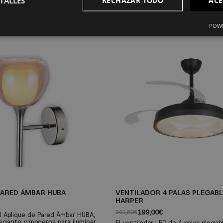
TALLES
RECHAZAR TODO
ACE
POWE
PARED ÁMBAR HUBA
VENTILADOR 4 PALAS PLEGABL
HARPER
199,00€
361,82€
 Aplique de Pared Ámbar HUBA,
legante y moderna para iluminar
El ventilador LED de 4 palas plegab