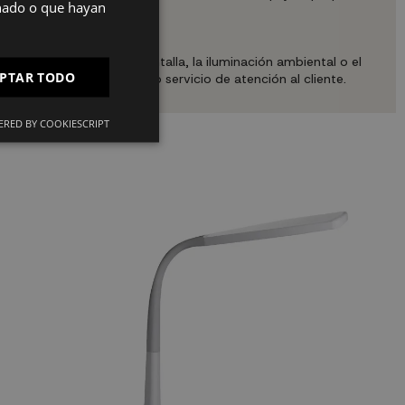
onado o que hayan
ctrica.
PT
FR
 la calibración de la pantalla, la iluminación ambiental o el
PTAR TODO
mos contactar con nuestro servicio de atención al cliente.
IT
RED BY COOKIESCRIPT