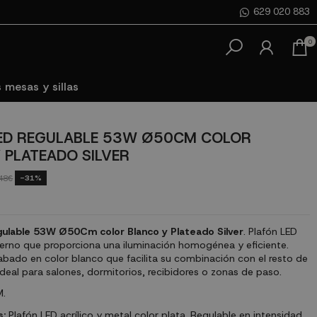
629 020 883
0
 mesas y sillas
ED REGULABLE 53W Ø50CM COLOR
 PLATEADO SILVER
-31%
48€
gulable 53W Ø50Cm color Blanco y Plateado Silver
. Plafón LED
rno que proporciona una iluminación homogénea y eficiente.
abado en color blanco que facilita su combinación con el resto de
Ideal para salones, dormitorios, recibidores o zonas de paso.
.
s:
Plafón LED acrílico y metal color plata. Regulable en intensidad