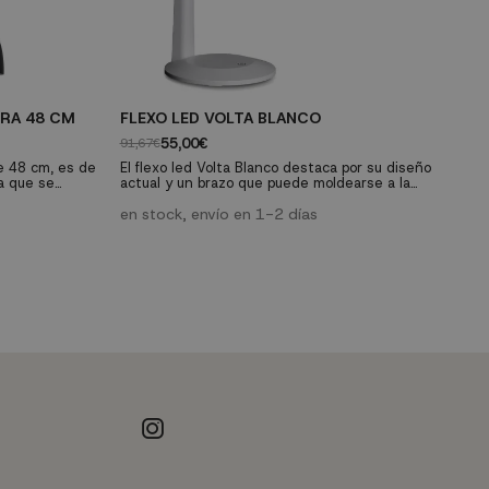
RA 48 CM
FLEXO LED VOLTA BLANCO
L
M
55,00€
91,67€
19
e 48 cm, es de
El flexo led Volta Blanco destaca por su diseño
a que se
actual y un brazo que puede moldearse a la
E
icidad de sus
posición de 180º. Esta fabricado en acero y ABS
pa
lo.
con un acabado en color blanco. Funciona con led
en stock, envío en 1-2 días
re
integrado de 6W y proporciona una luz fría de
Il
e
6000K.
ho