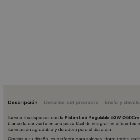
Descripción
Detalles del producto
Envío y devol
Ilumina tus espacios con la
Plafón Led Regulable 53W Ø50Cm co
blanco la convierte en una pieza fácil de integrar en diferente
iluminación agradable y duradera para el día a día.
Gracias a su diseño, es perfecta para salones, dormitorios, rec