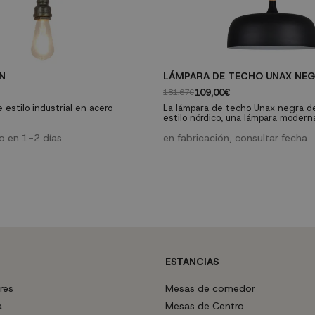
N
LÁMPARA DE TECHO UNAX NEG
109,00€
181,67€
 estilo industrial en acero
La lámpara de techo Unax negra d
estilo nórdico, una lámpara modern
caracteriza por la sencillez y simpl
ío en 1-2 días
líneas, características de dicho esti
en fabricación, consultar fecha
ESTANCIAS
res
Mesas de comedor
a
Mesas de Centro