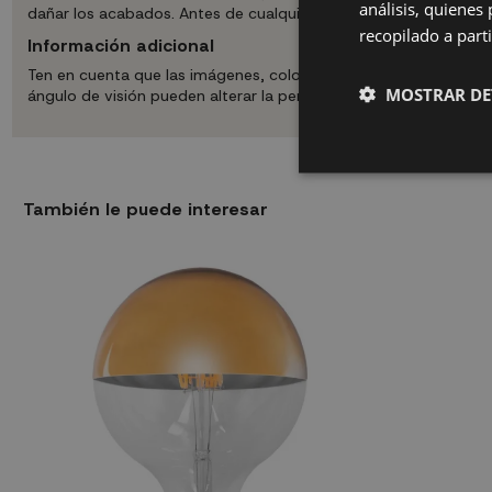
análisis, quiene
dañar los acabados. Antes de cualquier tarea de limpieza o susti
recopilado a parti
Información adicional
Ten en cuenta que las imágenes, colores y medidas mostradas son
MOSTRAR DE
ángulo de visión pueden alterar la percepción real del producto
También le puede interesar