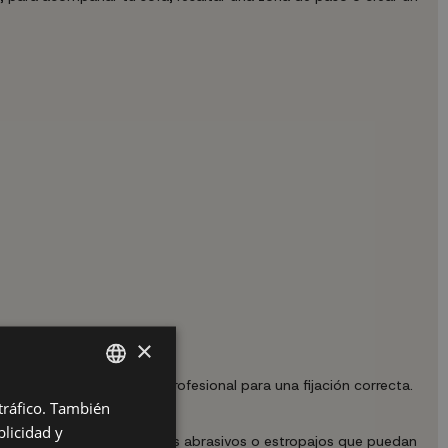
×
recurre a un instalador profesional para una fijación correcta.
 tráfico. También
SPANISH
licidad y
ES
evitando productos químicos abrasivos o estropajos que puedan