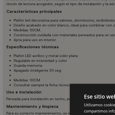
rincón de lectura acogedor, según el tipo de instalación y la es
Características principales
Plafón led decorativa para salones, dormitorios, recibidore
Diseño acabado en color blanco, ideal para combinar con o
Medidas: 50CM.
Construcción cuidada con materiales pensados para un uso
Apta para uso en interior.
Especificaciones técnicas
Plafón LED acrílico y metal color plata
Regulable en intensidad y color
Guarda memoria
Apagado inteligente 30 seg.
Medidas: 50CM
Consultar siempre la ficha técnica completa antes de la inst
Uso e instalación
Ese sitio we
Pensada para instalación en techo, proporciona una iluminación 
Utilizamos cookie
Mantenimiento y limpieza
compartimos infor
Para su correcto mantenimiento, se recomienda limpiar la estr