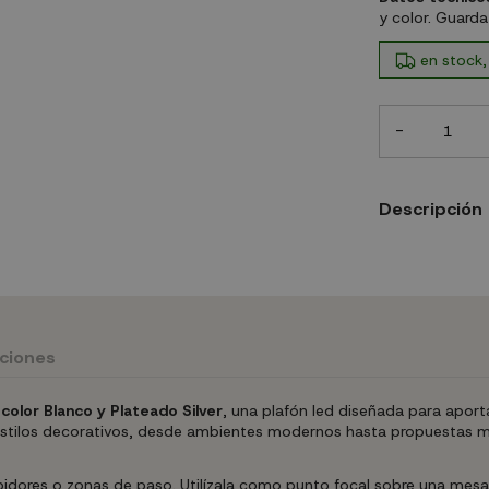
y color. Guarda
en stock,
-
Descripción
uciones
lor Blanco y Plateado Silver
, una plafón led diseñada para aport
s estilos decorativos, desde ambientes modernos hasta propuestas m
ibidores o zonas de paso. Utilízala como punto focal sobre una mes