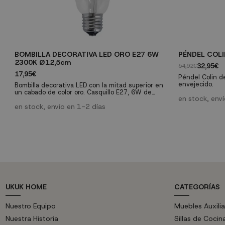
BOMBILLA DECORATIVA LED ORO E27 6W
PÉNDEL COLI
2300K Ø12,5cm
32,95€
54,92€
17,95€
Péndel Colin de
envejecido.
Bombilla decorativa LED con la mitad superior en
un cabado de color oro. Casquillo E27, 6W de
en stock, env
potencia y 256 lúmenes. Una bombilla que te
proporcionará una luz cálida de 2300K. Con una
en stock, envío en 1-2 días
vida útil de 28.000 horas.
UKUK HOME
CATEGORÍAS
Nuestro Equipo
Muebles Auxilia
Nuestra Historia
Sillas de Cocin