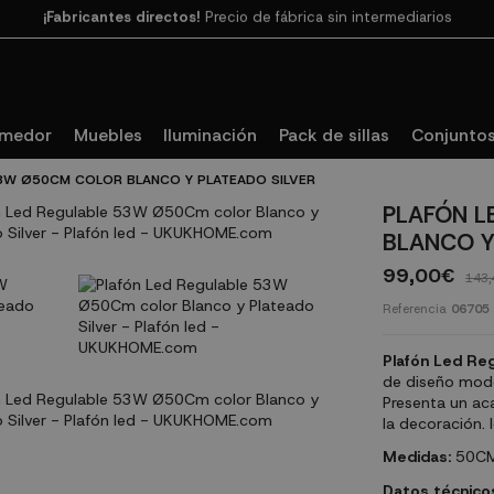
Paga en 3
cuotas SIN INTERESES con SeQura
omedor
Muebles
Iluminación
Pack de sillas
Conjuntos
53W Ø50CM COLOR BLANCO Y PLATEADO SILVER
PLAFÓN L
BLANCO Y
99,00€
143,
Referencia
06705
Plafón Led Re
de diseño mode
Presenta un ac
la decoración. 
Medidas:
50CM
Datos técnico