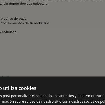
tancia donde decidas colocarla.
s o zonas de paso.
tros elementos de tu mobiliario.
 cotidiano.
alación.
b utiliza cookies
general homogénea. Sigue siempre las instrucciones del fabricante y 
s para personalizar el contenido, los anuncios y analizar nuestro
mación sobre su uso de nuestro sitio con nuestros socios de pub
uctura y la pantalla con un paño suave y ligeramente humedecido, 