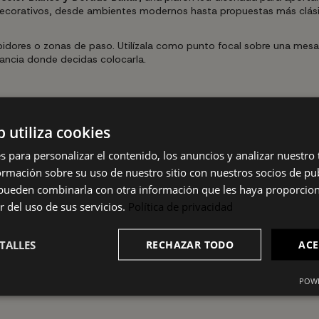
os decorativos, desde ambientes modernos hasta propuestas más clási
ibidores o zonas de paso. Utilízala como punto focal sobre una mes
tancia donde decidas colocarla.
s o zonas de paso.
tros elementos de tu mobiliario.
b utiliza cookies
 cotidiano.
s para personalizar el contenido, los anuncios y analizar nuestro
mación sobre su uso de nuestro sitio con nuestros socios de pub
s pueden combinarla con otra información que les haya proporci
r del uso de sus servicios.
Política de privacidad
TALLES
RECHAZAR TODO
ACE
POWE
alación.