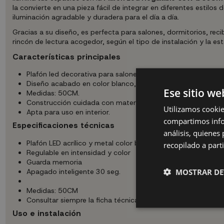
la convierte en una pieza fácil de integrar en diferentes estil
iluminación agradable y duradera para el día a día.
Gracias a su diseño, es perfecta para salones, dormitorios, rec
rincón de lectura acogedor, según el tipo de instalación y la es
Características principales
Plafón led decorativa para salones, dormitorios, recibidore
Diseño acabado en color blanco, ideal para combinar con o
Ese sitio we
Medidas: 50CM.
Construcción cuidada con materiales pensados para un uso
Utilizamos cookie
Apta para uso en interior.
compartimos infor
Especificaciones técnicas
análisis, quiene
Plafón LED acrílico y metal color blanco y dorado
recopilado a parti
Regulable en intensidad y color
Guarda memoria
MOSTRAR DE
Apagado inteligente 30 seg.
Medidas: 50CM
Consultar siempre la ficha técnica completa antes de la inst
Uso e instalación