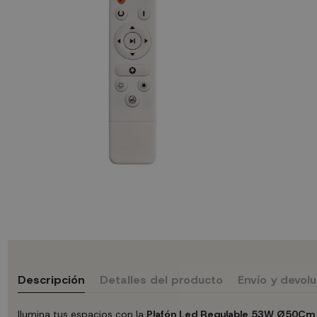
Descripción
Detalles del producto
Envío y devol
Ilumina tus espacios con la
Plafón Led Regulable 53W Ø50Cm c