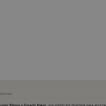
uciones
olor Blanco y Dorado Bakar
, una plafón led diseñada para aporta