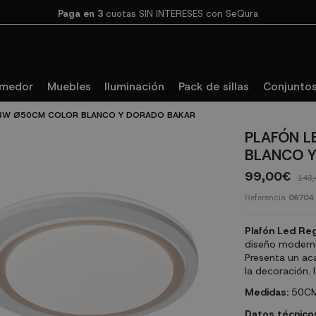
Paga en 3
cuotas SIN INTERESES con SeQura
omedor
Muebles
Iluminación
Pack de sillas
Conjuntos
53W Ø50CM COLOR BLANCO Y DORADO BAKAR
PLAFÓN L
BLANCO 
99,00€
143,
Referencia
06704
Plafón Led Re
diseño moderno
Presenta un ac
la decoración. 
Medidas:
50CM
Datos técnico