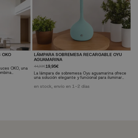
S OKO
LÁMPARA SOBREMESA RECARGABLE OYU
L
AGUAMARINA
37
19,95€
44,33€
Luces OKO, una
Lá
ombina
de
La lámpara de sobremesa Oyu aguamarina ofrece
a para grandes
pl
una solución elegante y funcional para iluminar
 de hierro
ac
e
con estilo escritorios, terrazas, recibidores y
s de cristal
co
cualquier rincón del hogar. Su diseño portátil y
en stock, envío en 1-2 días
fisticado y
pa
recargable la convierte en una opción versátil
14
ideal para ambientes contemporáneos.
pi
Características Técnicas: Control táctil para
regular la temperatura de color...