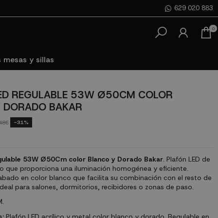
629 020 883
0
 mesas y sillas
ED REGULABLE 53W Ø50CM COLOR
Y DORADO BAKAR
-31%
48€
gulable 53W Ø50Cm color Blanco y Dorado Bakar
. Plafón LED de
 que proporciona una iluminación homogénea y eficiente.
abado en color blanco que facilita su combinación con el resto de
Ideal para salones, dormitorios, recibidores o zonas de paso.
.
s:
Plafón LED acrílico y metal color blanco y dorado. Regulable en