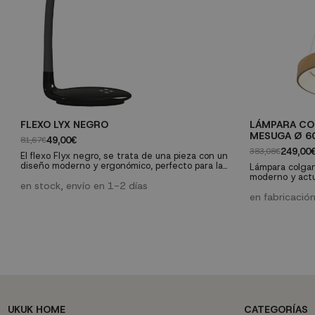
FLEXO LYX NEGRO
LÁMPARA CO
MESUGA Ø 6
49,00€
81,67€
249,00
383,08€
El flexo Flyx negro, se trata de una pieza con un
diseño moderno y ergonómico, perfecto para la
Lámpara colgan
mesa de trabajo y actividades de estudio.
moderno y actu
en stock, envío en 1-2 días
funcionalidad.
madera, con luz
en fabricación
con mando a di
instalar en cua
UKUK HOME
CATEGORÍAS