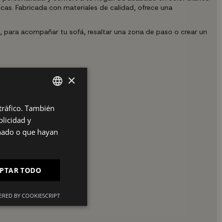
cas. Fabricada con materiales de calidad, ofrece una
a, para acompañar tu sofá, resaltar una zona de paso o crear un
×
 tráfico. También
SPANISH
licidad y
ES
onado o que hayan
PT
FR
PTAR TODO
IT
RED BY COOKIESCRIPT