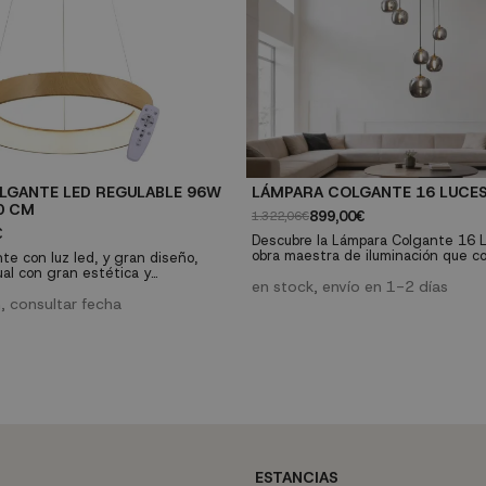
LGANTE LED REGULABLE 96W
LÁMPARA COLGANTE 16 LUCE
0 CM
899,00€
1.322,06€
€
Descubre la Lámpara Colgante 16 
obra maestra de iluminación que c
te con luz led, y gran diseño,
elegancia y funcionalidad. Perfect
al con gran estética y
salones y comedores, esta lámpara
en stock, envío en 1-2 días
 Lámpara con acabado de color
pintado negro y pavonado con tulipa
 de intensidad y color regulable,
, consultar fecha
fumé se distingue por su diseño so
stancia incluido que puedes
moderno. Características técnicas: Material:
lquier estancia.
Hierro pintado negro y pavonado...
ESTANCIAS