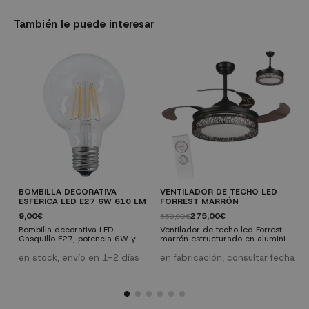
También le puede interesar
BOMBILLA DECORATIVA
VENTILADOR DE TECHO LED
F
ESFÉRICA LED E27 6W 610 LM
FORREST MARRÓN
8
9,00€
275,00€
550,00€
E
u
Bombilla decorativa LED.
Ventilador de techo led Forrest
m
Casquillo E27, potencia 6W y
marrón estructurado en aluminio
p
610 lúmenes. Una bombilla de
color negro y sus aspas
e
y
2300K que nos proporcionará
frabricadas en PVC marrón
en stock, envío en 1-2 días
en fabricación, consultar fecha
una luz cálida y una vida útil de
ahumado, bombilla de led de
28.000 horas.
32W y 2700K - 4000K - 6000K
(inlcuido). Características
técnicas: Diámetro: 107 cm
Material de las palas: 4 palas PC