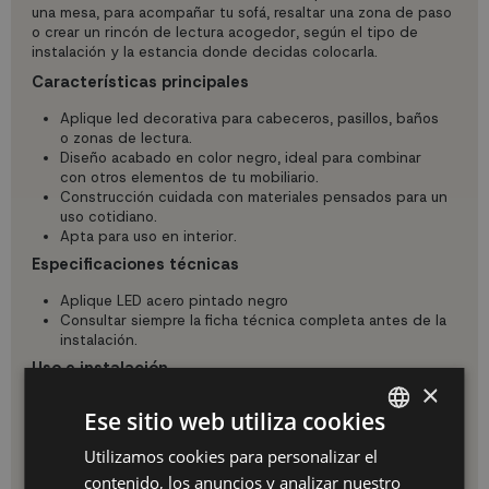
una mesa, para acompañar tu sofá, resaltar una zona de paso
o crear un rincón de lectura acogedor, según el tipo de
instalación y la estancia donde decidas colocarla.
Características principales
Aplique led decorativa para cabeceros, pasillos, baños
o zonas de lectura.
Diseño acabado en color negro, ideal para combinar
con otros elementos de tu mobiliario.
Construcción cuidada con materiales pensados para un
uso cotidiano.
Apta para uso en interior.
Especificaciones técnicas
Aplique LED acero pintado negro
Consultar siempre la ficha técnica completa antes de la
instalación.
Uso e instalación
×
Perfecto para instalar en paredes, cabeceros o pasillos.
Selecciona la altura adecuada según el uso (lectura, luz
Ese sitio web utiliza cookies
ambiental, iluminación de paso) y asegúrate de que queda
bien fijado.
Utilizamos cookies para personalizar el
SPANISH
contenido, los anuncios y analizar nuestro
Mantenimiento y limpieza