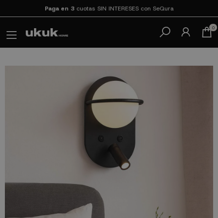
Paga en 3
cuotas SIN INTERESES con SeQura
0