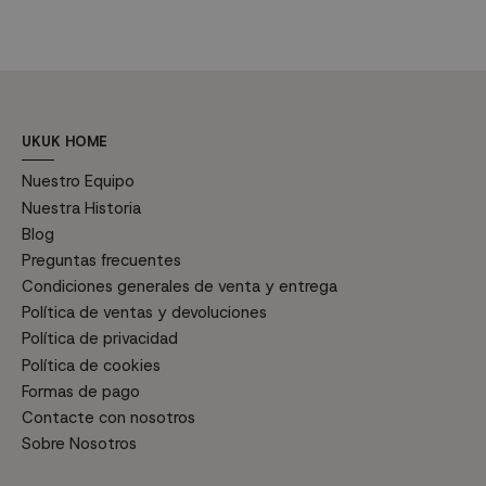
marrón ahumado Motor: AC
Altura con tija: tija 12.5 cm:
altura 37 cm y 39.5 cm con la...
UKUK HOME
Nuestro Equipo
Nuestra Historia
Blog
Preguntas frecuentes
Condiciones generales de venta y entrega
Política de ventas y devoluciones
Política de privacidad
Política de cookies
Formas de pago
Contacte con nosotros
Sobre Nosotros