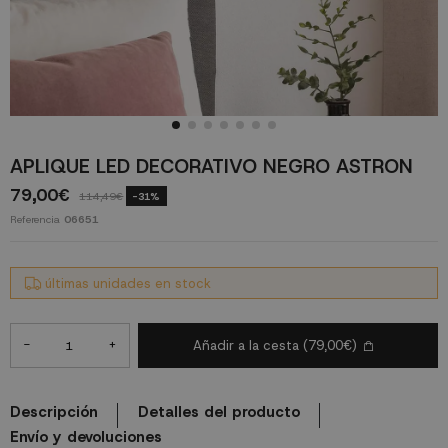
APLIQUE LED DECORATIVO NEGRO ASTRON
79,00€
114,49€
-31%
Referencia
06651
últimas unidades en stock
-
+
Añadir a la cesta
(79,00€)
Descripción
Detalles del producto
Envío y devoluciones