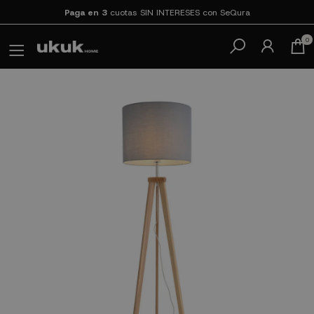
Paga en 3
cuotas SIN INTERESES con SeQura
0