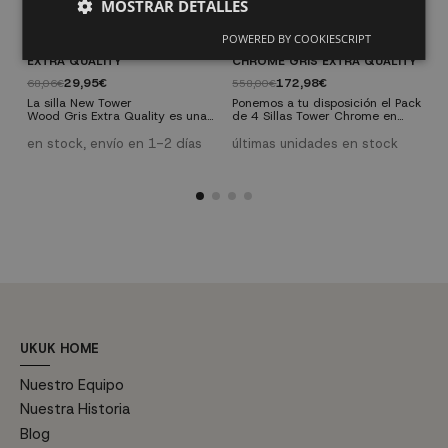
MOSTRAR DETALLES
POWERED BY COOKIESCRIPT
SILLA NEW TOWER WOOD GRIS
PACK 4 SILLAS TOWER
L
EXTRA QUALITY
CHROME GRIS EXTRA QUALITY
N
29,95€
172,98€
68,06€
558,00€
1
La silla New Tower
Ponemos a tu disposición el Pack
L
Wood Gris Extra Quality es una
de 4 Sillas Tower Chrome en
d
actualización de una de las sillas
toda nuestra gama de colores
c
más famosas de la historia,
disponibles, para que poner en
i
en stock, envío en 1-2 días
últimas unidades en stock
e
diseñada en 1950, y que
tu casa esta moderna silla te
e
actualmente pasa por ser uno
cueste mucho menos.
d
de los modelos icónicas de la
l
historia del diseño y la
e
decoración.
UKUK HOME
Nuestro Equipo
Nuestra Historia
Blog