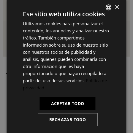
Total: Diámetro: 42 cm | Alto: 165 cm
×
Ese sitio web utiliza cookies
Pantalla: Diámetro: 43 cm | Altura: 32 cm
Utilizamos cookies para personalizar el
SPANISH
Detalles del producto
contenido, los anuncios y analizar nuestro
ES
tráfico. También compartimos
PT
información sobre su uso de nuestro sitio
Envío y devoluciones
con nuestros socios de publicidad y
FR
análisis, quienes pueden combinarla con
IT
otra información que les haya
proporcionado o que hayan recopilado a
También le puede interesar
partir del uso de sus servicios.
Política de
privacidad
PACK
ACEPTAR TODO
RECHAZAR TODO