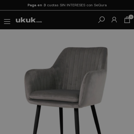
Paga en 3
cuotas SIN INTERESES con SeQura
0