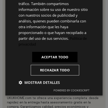
permiten una limpieza sencilla con un paño húmedo.
tráfico. También compartimos
Durabilidad: Construcción robusta que garantiza una
PT
información sobre su uso de nuestro sitio
larga vida útil.
con nuestros socios de publicidad y
Flexibilidad de ubicación: Ideal para diferentes
FR
espacios en el hogar, como el salón, comedor o
análisis, quienes pueden combinarla con
dormitorio.
IT
otra información que les haya
Uso e instalación:
proporcionado o que hayan recopilado a
partir del uso de sus servicios.
Política de
Para disfrutar del Sillón Berta, sigue estas sencillas
instrucciones de uso e instalación:
privacidad
Montaje: El sillón se entrega desmontado. Incluye
instrucciones claras y las herramientas necesarias para
ACEPTAR TODO
un montaje rápido y sencillo.
Colocación: Ideal para salones, comedores, dormitorios
y cualquier espacio que necesite un toque de
RECHAZAR TODO
elegancia.
Mantenimiento: Utiliza un paño húmedo y evita el uso
MOSTRAR DETALLES
de productos químicos abrasivos.
POWERED BY COOKIESCRIPT
Por qué elegir nuestro producto
UKUKHOME.com te ofrece una experiencia completa: desde
rapidez en la entrega hasta asesoramiento gratis en la
compra. Garantizamos calidad, precios económicos y