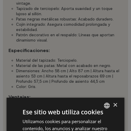
vintage.
Tapizado de terciopelo: Aporta suavidad y un toque
lujoso al sillón.
Patas negras metálicas robustas: Acabado duradero.
Cojín integrado: Asegura comodidad prolongada y
estabilidad.
Patrón decorativo en el respaldo: Líneas que aportan
dinamismo visual.
Especificaciones:
Material del tapizado: Terciopelo.
Material de las patas: Metal con acabado en negro.
Dimensiones: Ancho 58 cm | Alto 87 cm | Altura hasta el
asiento 53 cm | Altura hasta el reposabrazos 69 cm |
Profundo 57,5 cm | Profundo de asiento 44,5 cm
Color: Gris.
Ventajas:
×
Estilo atemporal: Se adapta a diferentes estilos de
Ese sitio web utiliza cookies
decoración, desde nórdico hasta vintage.
Comodidad asegurada: El cojín y el respaldo
Utilizamos cookies para personalizar el
SPANISH
ergonómico ofrecen un soporte óptimo.
contenido, los anuncios y analizar nuestro
Fácil mantenimiento: Materiales de alta calidad que
ES