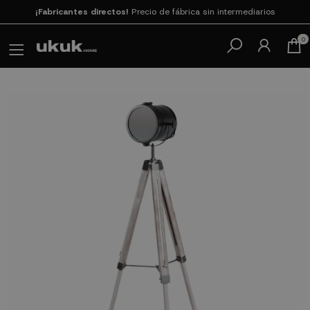
Paga en 3
cuotas SIN INTERESES con SeQura
0