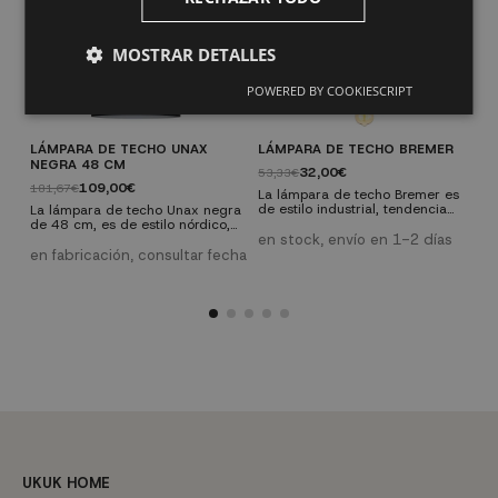
MOSTRAR DETALLES
POWERED BY COOKIESCRIPT
LÁMPARA DE TECHO UNAX
LÁMPARA DE TECHO BREMER
L
NEGRA 48 CM
3
32,00€
53,33€
109,00€
181,67€
1
La lámpara de techo Bremer es
de estilo industrial, tendencia
La lámpara de techo Unax negra
L
que cada día tiene más auge
de 48 cm, es de estilo nórdico,
3
tanto en espacios públicos como
una lámpara moderna que se
en stock, envío en 1-2 días
e
privados, aparentemente fría
caracteriza por la sencillez y
d
en fabricación, consultar fecha
e
pero combinándola con muebles
simplicidad de sus líneas,
h
de madera conseguirás aportar
características de dicho estilo.
c
mayor calidez.
t
i
UKUK HOME