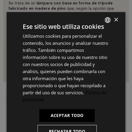
Se trata de un
lámpara con base en forma de trípode
fabricado en madera de pino
que, según la opción que
elijamos, se presenta en blanco o en negro. La parte del foco
×
es de acero, bien envejecido o bien de color oro rosa,
contando con un difusor de cristal para regular la salida de la
Ese sitio web utiliza cookies
luz. Funciona con bombilla de casquillo E27 (no incluida).
Utilizamos cookies para personalizar el
SPANISH
Medidas:
Diámetro: 62 cm | Altura: 147 cm
contenido, los anuncios y analizar nuestro
ES
tráfico. También compartimos
Detalles del producto
PT
información sobre su uso de nuestro sitio
con nuestros socios de publicidad y
FR
análisis, quienes pueden combinarla con
Envío y devoluciones
IT
otra información que les haya
proporcionado o que hayan recopilado a
partir del uso de sus servicios.
Política de
privacidad
También le puede interesar
ACEPTAR TODO
RECHAZAR TODO