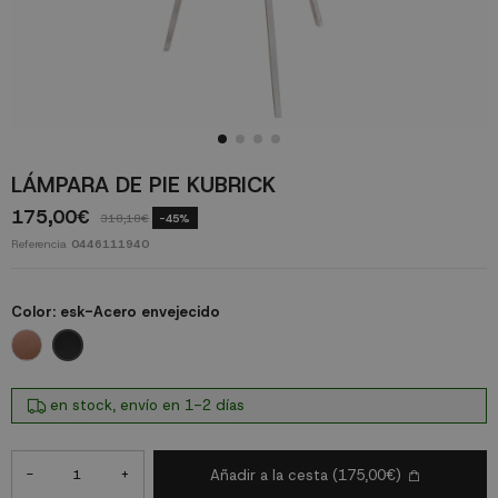
LÁMPARA DE PIE KUBRICK
175,00€
318,18€
-45%
Referencia
0446111940
Color:
esk-Acero envejecido
esk-Acero envejecido
esk-Oro rosa
en stock, envío en 1-2 días
-
+
Añadir a la cesta
(175,00€)