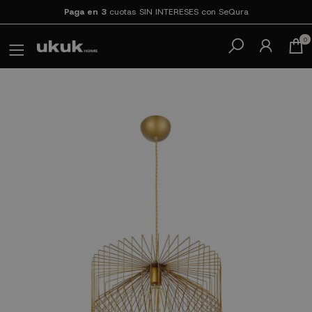
Paga en 3
cuotas SIN INTERESES con SeQura
0