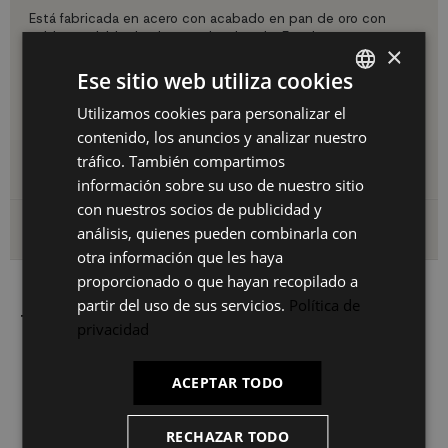
Está fabricada en acero con acabado en pan de oro con
cable regulable rizado en color dorado. Funciona con una
×
bombilla E27 de máximo 40 w de potencia (no incluída).
Ese sitio web utiliza cookies
Medidas:
Diámetro: 45 cm | Alto: 120 cm | Alto tulipa: 32 cm
Se recomienda utilizar bombilla decorativa tipo vintage.
Utilizamos cookies para personalizar el
SPANISH
contenido, los anuncios y analizar nuestro
ES
tráfico. También compartimos
Detalles del producto
PT
información sobre su uso de nuestro sitio
con nuestros socios de publicidad y
FR
Envío y devoluciones
análisis, quienes pueden combinarla con
IT
otra información que les haya
proporcionado o que hayan recopilado a
partir del uso de sus servicios.
Política de
También le puede interesar
privacidad
ACEPTAR TODO
RECHAZAR TODO