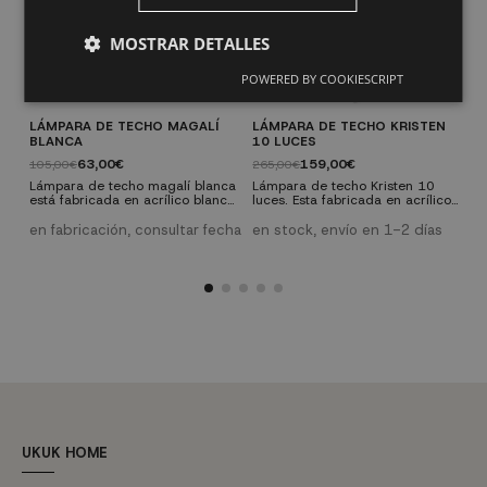
MOSTRAR DETALLES
POWERED BY COOKIESCRIPT
LÁMPARA DE TECHO MAGALÍ
LÁMPARA DE TECHO KRISTEN
L
BLANCA
10 LUCES
B
63,00€
159,00€
105,00€
265,00€
1
Lámpara de techo magalí blanca
Lámpara de techo Kristen 10
L
está fabricada en acrílico blanco
luces. Esta fabricada en acrílico
b
y acero cromado. Consta de 5
transparente y acero cromado.
e
luces y necesita 5 bombillas de
onsta de 10 puntos de luz y
a
en fabricación, consultar fecha
en stock, envío en 1-2 días
e
casquillo E-14 máximo 40 W
serán necesarias 10 bombillas
i
(no incluidas)
de casquillo E-14 de máximo
a
40W (no incluidas).
c
c
l
c
a
UKUK HOME