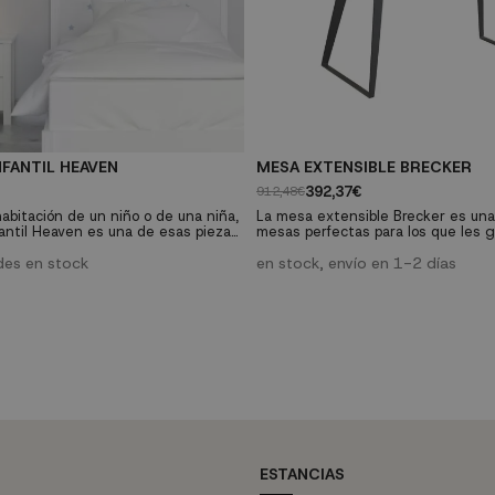
FANTIL HEAVEN
MESA EXTENSIBLE BRECKER
392,37€
912,48€
habitación de un niño o de una niña,
La mesa extensible Brecker es un
fantil Heaven es una de esas piezas
mesas perfectas para los que les g
or su sencillez, encanto y
sello en cada detalle. Su acusado es
duda, todo un básico para la
des en stock
la combinación de madera y metal y
en stock, envío en 1-2 días
os más peques al mejor precio
atrevimiento de su diseño, hacen 
una pieza ideal para llenar de fuer
cocina.
ESTANCIAS