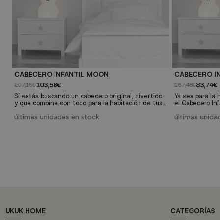
CABECERO INFANTIL MOON
CABECERO IN
103,58€
83,74€
207,16€
167,48€
Si estás buscando un cabecero original, divertido
Ya sea para la 
y que combine con todo para la habitación de tus
el Cabecero In
hijos, el Cabecero Moon es una de las mejores que
que enamoran p
encontrarás tanto por precio como por diseño.
últimas unidades en stock
elegancia. Sin 
últimas unida
habitación de l
online.
UKUK HOME
CATEGORÍAS