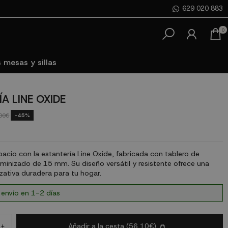
629 020 883
0
 mesas y sillas
A LINE OXIDE
-45%
00€
acio con la estantería Line Oxide, fabricada con tablero de
minizado de 15 mm. Su diseño versátil y resistente ofrece una
zativa duradera para tu hogar.
 envío en 1-2 días
Añadir a la cesta
(56,10€)
+