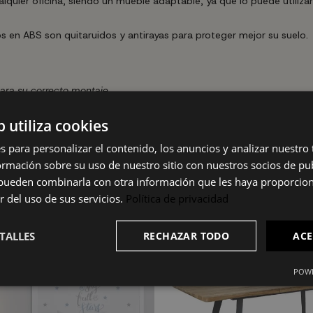
cualquier oficina, siendo un mueble adaptable, ya que lo puede utili
os en ABS son quitaruidos y antirayas para proteger mejor su suelo.
para su correcto montaje.
b utiliza cookies
s para personalizar el contenido, los anuncios y analizar nuestro
mación sobre su uso de nuestro sitio con nuestros socios de pub
s pueden combinarla con otra información que les haya proporci
r del uso de sus servicios.
Política de privacidad
TALLES
RECHAZAR TODO
ACE
POWE