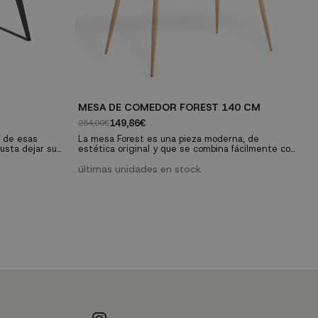
MESA DE COMEDOR FOREST 140 CM
M
149,86€
254,00€
17
a de esas
La mesa Forest es una pieza moderna, de
L
usta dejar su
estética original y que se combina fácilmente con
di
tilo industrial,
el resto der muebles de tu hogar. Además,
co
 el
cuenta con un precio muy ajustado que la
últimas unidades en stock
en
e
de este mueble
convierte en una mueble prácticamente
C
za tu comedor o
irresistible.
ma
va
es