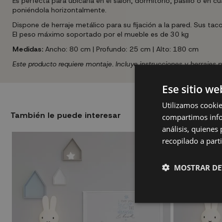
Es perfecta para ubicarla en el salón, dormitorio, pasillo o en 
poniéndola horizontalmente.
Dispone de herraje metálico para su fijación a la pared. Sus tac
El peso máximo soportado por el mueble es de 30 kg
Medidas:
Ancho: 80 cm | Profundo: 25 cm | Alto: 180 cm
Este producto requiere montaje. Incluye instrucciones y herrajes 
Ese sitio we
Utilizamos cookie
También le puede interesar
compartimos infor
análisis, quiene
recopilado a parti
MOSTRAR DE