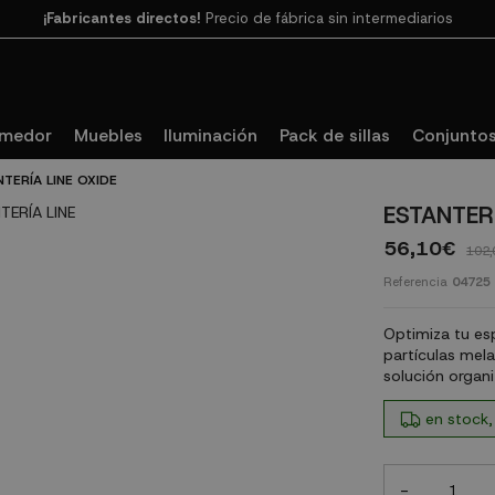
Paga en 3
cuotas SIN INTERESES con SeQura
omedor
Muebles
Iluminación
Pack de sillas
Conjuntos
TERÍA LINE OXIDE
ESTANTERÍ
56,10€
102,
Referencia
04725
Optimiza tu esp
partículas mela
solución organi
en stock,
-