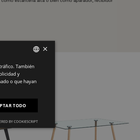
zar como estantería alta o bien como aparador, recibidor
×
 tráfico. También
SPANISH
licidad y
ES
onado o que hayan
PT
FR
PTAR TODO
IT
RED BY COOKIESCRIPT