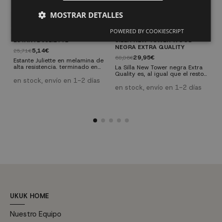
MOSTRAR DETALLES
POWERED BY COOKIESCRIPT
ESTANTE JULIETTE
SILLA NEW TOWER WOOD
S
NEGRA EXTRA QUALITY
V
5,14€
25,71€
29,95€
68,06€
6
Estante Juliette en melamina de
alta resistencia. terminado en
La Silla New Tower negra Extra
R
blanco nordic y verde talco. Sus
Quality es, al igual que el resto
N
colores neutros y líneas sencillas
en stock, envío en 1-2 días
de modelos de esta silla, una
Q
combinan perfectamente con
versión actual nacida de uno de
m
en stock, envío en 1-2 días
e
cualquier decoración de
los diseños más exitosos de la
e
dormitorio. Puedes combinarla
historia del mueble, concebida
o
con el resto de elementos de la
en el año 1950.
c
gama Juliette: cama y armario.
p
a
s
c
p
m
UKUK HOME
Nuestro Equipo