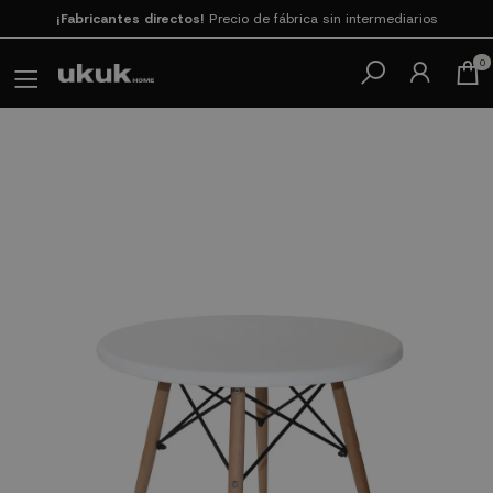
¡Fabricantes directos!
Precio de fábrica sin intermediarios
Paga en 3
cuotas SIN INTERESES con SeQura
0