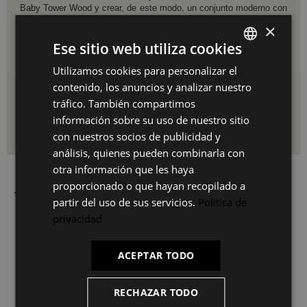
Baby Tower Wood
y crear, de este modo, un conjunto moderno con
mucho estilo decorativo para la habitación de los más pequeños
×
de la casa.
Ese sitio web utiliza cookies
Medidas
: Diámetro del tablero: 60 cm | Altura: 44 cm
Utilizamos cookies para personalizar el
SPANISH
contenido, los anuncios y analizar nuestro
Detalles del producto
ES
tráfico. También compartimos
PT
información sobre su uso de nuestro sitio
Envío y devoluciones
con nuestros socios de publicidad y
FR
análisis, quienes pueden combinarla con
IT
otra información que les haya
proporcionado o que hayan recopilado a
También le puede interesar
partir del uso de sus servicios.
Política de
privacidad
ACEPTAR TODO
RECHAZAR TODO