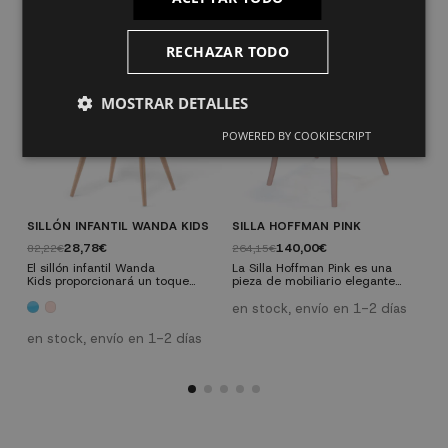
RECHAZAR TODO
MOSTRAR DETALLES
POWERED BY COOKIESCRIPT
SILLÓN INFANTIL WANDA KIDS
SILLA HOFFMAN PINK
S
28,78€
140,00€
82,22€
264,15€
1
El sillón infantil Wanda
La Silla Hoffman Pink es una
L
Kids proporcionará un toque
pieza de mobiliario elegante
e
vintage a la decoración de tu
hecha en madera maciza de
d
hogar, su ligero diseño recuerda
olmo con asiento de mimbre,
e
en stock, envío en 1-2 días
a las piezas utilizadas en los
que asegura tanto durabilidad
d
años 1970. Este fantástico sillón
como comodidad. La
u
en stock, envío en 1-2 días
e
para niños y niñas esta
combinación de estos materiales
c
fabricado en polipropileno de
no solo ofrece una apariencia
u
alta resistencia con una
estéticamente atractiva, sino
a
estructura de metal imitando la
también una experiencia de
c
madera de haya natural. Está
asiento muy confortable. Ideal
h
disponible en tres colores,
para el hogar o para negocios....
p
blanco,...