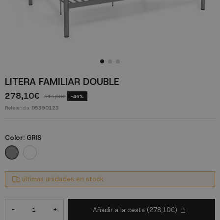
LITERA FAMILIAR DOUBLE
278,10€
515,00€
-46%
Referencia
05390123
Color:
GRIS
GRIS
BLANCO
últimas unidades en stock
-
+
Añadir a la cesta
(278,10€)