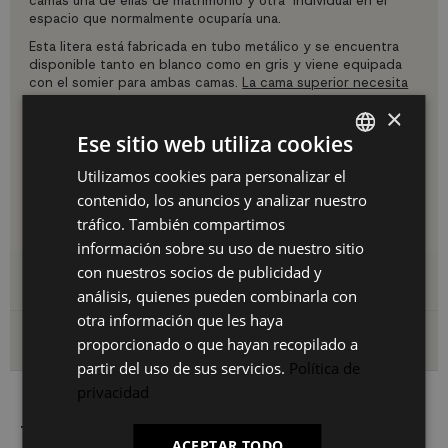
camas una de ellas de matrimonio y otra individual en el
espacio que normalmente ocuparía una.
Esta litera está fabricada en tubo metálico y se encuentra
disponible tanto en blanco como en gris y viene equipada
con el somier para ambas camas.
La cama superior necesita
un colchón de 135 x 190 cm y la inferior uno de 190x90
×
cm.
Ese sitio web utiliza cookies
Medidas:
Ancho: 200 cm | Profundo bajo: 145 cm Profundo
arriba: 90 cm | Alto: 160 cm
Utilizamos cookies para personalizar el
SPANISH
Colchones no incluidos.
contenido, los anuncios y analizar nuestro
ES
Herramientas incluidas para un rápido y sencillo montaje
tráfico. También compartimos
PT
información sobre su uso de nuestro sitio
con nuestros socios de publicidad y
FR
Detalles del producto
análisis, quienes pueden combinarla con
IT
otra información que les haya
Envío y devoluciones
proporcionado o que hayan recopilado a
partir del uso de sus servicios.
Política de
privacidad
También le puede interesar
ACEPTAR TODO