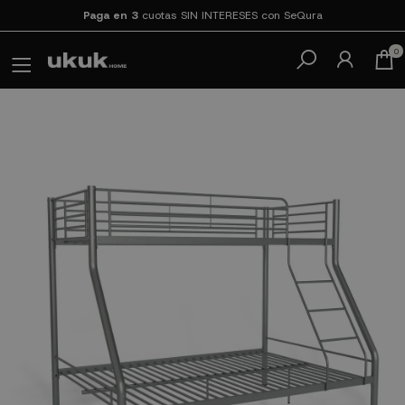
Paga en 3
cuotas SIN INTERESES con SeQura
0