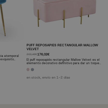
PUFF REPOSAPIES RECTANGULAR MALLOW
VELVET
176,02€
303,48€
cia atemporal
 exquisito
El puff reposapiés rectangular Mallow Velvet es el
lla combina
elemento decorativo definitivo para dar un toque
onfort. Su
diferente a cualquier estancia. Junto con las
miento la
mesas auxiliares y aparadores, los puffs son uno
para cualquier
de los muebles de salón más versátiles con los
e de
que contamos para completar la decoración de
en stock, envío en 1-2 días
on...
interiores. Tapizado en terciopelo y combinado con
patas en metal dorado.