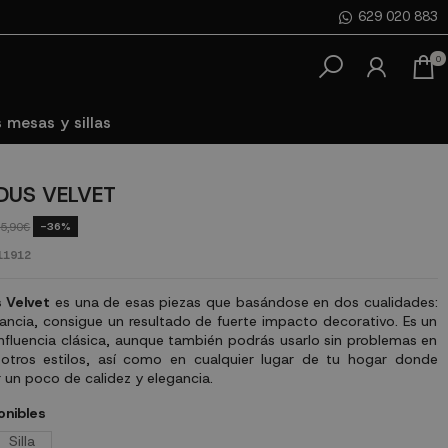
629 020 883
0
 mesas y sillas
EDUS VELVET
-36%
5,90€
11912
s Velvet
es una de esas piezas que basándose en dos cualidades:
gancia, consigue un resultado de fuerte impacto decorativo. Es un
 influencia clásica, aunque también podrás usarlo sin problemas en
otros estilos, así como en cualquier lugar de tu hogar donde
 un poco de calidez y elegancia.
onibles