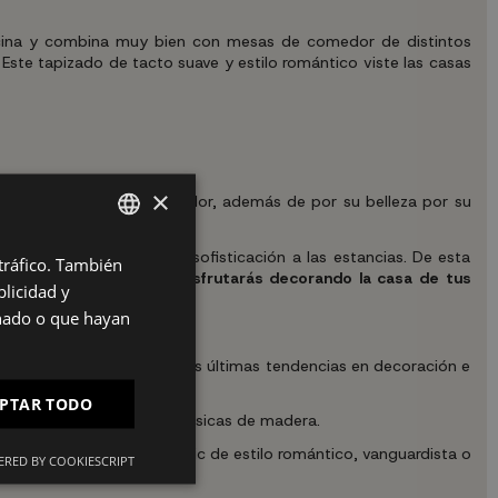
cocina y combina muy bien con mesas de comedor de distintos
. Este tapizado de tacto suave y estilo romántico viste las casas
×
decoración del salón comedor, además de por su belleza por su
o dorado, dan carácter y sofisticación a las estancias. De esta
 tráfico. También
SPANISH
os muebles de tu hogar.
¡Disfrutarás decorando la casa de tus
licidad y
ES
onado o que hayan
o.
PT
defectiblemente unido a las últimas tendencias en decoración e
FR
PTAR TODO
IT
cluso en las mesas más clásicas de madera.
emos crear un ambiente chic de estilo romántico, vanguardista o
RED BY COOKIESCRIPT