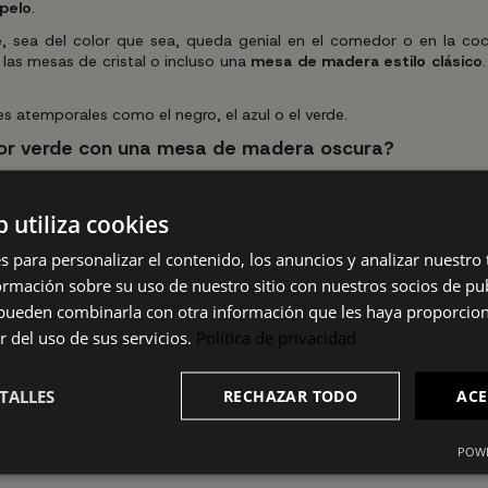
opelo
.
que, sea del color que sea, queda genial en el comedor o en la 
las mesas de cristal o incluso una
mesa de madera estilo clásico
 atemporales como el negro, el azul o el verde.
or verde con una mesa de madera oscura?
en que se encuentra disponible, es un triunfo asegurado para la 
b utiliza cookies
s distintos como el suave tejido del terciopelo y el metal en ton
s para personalizar el contenido, los anuncios y analizar nuestro
argarlos, mezcla texturas y combina en armonía con el resto de l
mación sobre su uso de nuestro sitio con nuestros socios de pub
s pueden combinarla con otra información que les haya proporci
a decorar cualquier ambiente añadiéndole un toque sofisticado de luj
r del uso de sus servicios.
Política de privacidad
en retapizados, siempre ha sido sinónimo de elegancia y ha ido in
TALLES
RECHAZAR TODO
ACE
on mesas en distintos acabados, ya sea en cristal, en mármol o in
viste los comedores de millones de hogares con estilo propio y pod
POWE