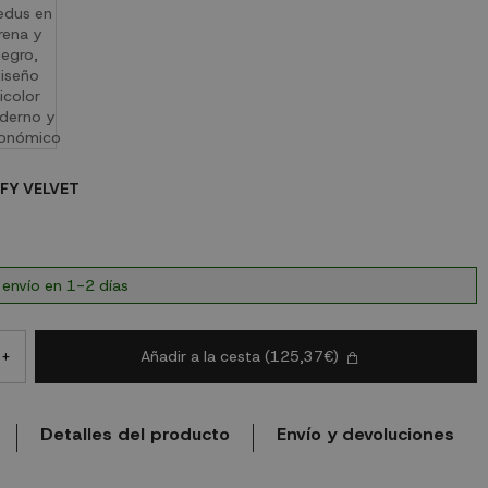
FY VELVET
ELVET
 envío en 1-2 días
Añadir a la cesta
(125,37€)
+
Detalles del producto
Envío y devoluciones