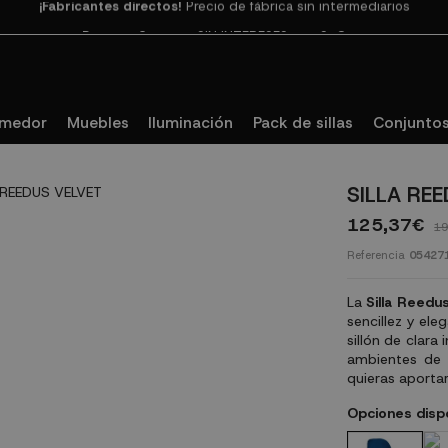
Paga en 3
cuotas SIN INTERESES con SeQura
omedor
Muebles
Iluminación
Pack de sillas
Conjuntos
SILLA RE
125,37€
19
Referencia
05427
La
Silla Reedu
sencillez y ele
sillón de clara
ambientes de 
quieras aportar
Opciones disp