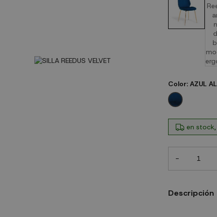
Color:
AZUL AL
AZUL ALFY V
en stock,
-
Descripción