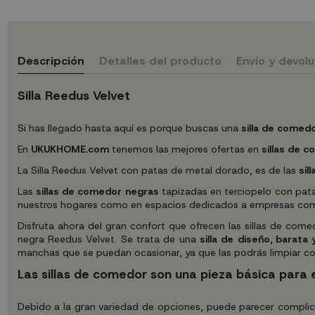
Descripción
Detalles del producto
Envío y devol
Silla Reedus Velvet
Si has llegado hasta aquí es porque buscas una
silla de comed
En
UKUKHOME.com
tenemos las mejores ofertas en
sillas de 
La Silla Reedus Velvet con patas de metal dorado, es de las
sil
Las
sillas de comedor negras
tapizadas en terciopelo con pata 
nuestros hogares como en espacios dedicados a empresas como r
Disfruta ahora del gran confort que ofrecen las sillas de comedo
negra Reedus Velvet. Se trata de una
silla de diseño, barata 
manchas que se puedan ocasionar, ya que las podrás limpiar 
Las sillas de comedor son una pieza básica para 
Debido a la gran variedad de opciones, puede parecer complica