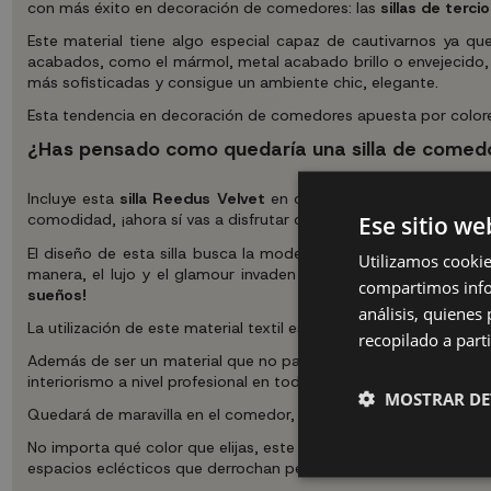
con más éxito en decoración de comedores: las
sillas de terci
Este material tiene algo especial capaz de cautivarnos ya 
acabados, como el mármol, metal acabado brillo o envejecido, 
más sofisticadas y consigue un ambiente chic, elegante.
Esta tendencia en decoración de comedores apuesta por colores
¿Has pensado como quedaría una silla de comed
Incluye esta
silla Reedus Velvet
en cualquiera de los colores 
comodidad, ¡ahora sí vas a disfrutar de la sobremesa!
Ese sitio we
El diseño de esta silla busca la modernidad, combina materiale
Utilizamos cookie
manera, el lujo y el glamour invaden los espacios sin sobrec
compartimos infor
sueños!
análisis, quiene
La utilización de este material textil es una excelente idea par
recopilado a parti
Además de ser un material que no pasa de moda, muy utilizado 
interiorismo a nivel profesional en todo el mundo.
MOSTRAR DE
Quedará de maravilla en el comedor, ya que combina muy bien c
No importa qué color que elijas, este tapizado de tacto suave 
espacios eclécticos que derrochan personalidad.