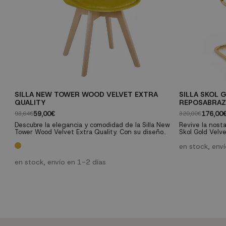
SILLA NEW TOWER WOOD VELVET EXTRA
SILLA SKOL 
QUALITY
REPOSABRA
59,00€
176,00
93,64€
320,00€
Descubre la elegancia y comodidad de la Silla New
Revive la nostal
Tower Wood Velvet Extra Quality. Con su diseño
Skol Gold Velv
moderno, base de madera maciza y asiento
de acero tubul
ergonómico tapizado en terciopelo de alta calidad,
ratán fusionan 
en stock, env
es perfecta para cualquier espacio. Resistente
adaptándose a 
hasta 150 kg y fácil de montar, esta silla es una
Con una constru
en stock, envío en 1-2 días
opción versátil y duradera para tu hogar. ¡Compra
mantenimiento,
ahora y transforma tu...
ya sea en el hog