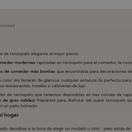
uciones
or
de terciopelo elegante al mejor precio.
comedor modernas
tapizadas en terciopelo para el comedor, la cocin
las de comedor más bonitas
que encontrarás para decoraciones ele
color oro llenarán de glamour cualquier estancia. Es perfecta para
estaurantes, hoteles o cafeterías de lujo.
r de terciopelo que tenemos disponibles en tres colores de tapizado;
y de gran calidad
. Prepárate para disfrutar del suave terciopelo 
con un paño húmedo.
el hogar
do decidirse a la hora de elegir un modelo u otro... pero estás de