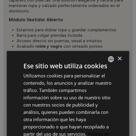
zapatero con puertas. Una solución elegante y natural para
mantener ropa y calzado perfectamente ordenados en el
dormitorio.
Módulo Vestidor Abierto
Estantes para doblar ropa y guardar complementos
Barra para colgar prendas incluida
Acceso directo sin puertas, visual e intuitivo
Acabado
roble y negro
con veteado poroso
Módulo Zapatero
×
2 compartimentos con
puertas abatibles
Ese sitio web utiliza cookies
Estantes para zapatos y botas
Capacidad para
10 pares de zapatos
Utilizamos cookies para personalizar el
SPANISH
aproximadamente
contenido, los anuncios y analizar nuestro
ES
Melamina de alta calidad, resistente y duradera
tráfico. También compartimos
Conjunto Completo en 120 cm
PT
información sobre su uso de nuestro sitio
Medidas totales:
120 x 35 x 145 cm
. La calidez natural del
con nuestros socios de publicidad y
FR
roble con el contraste negro, perfecto para dormitorios
análisis, quienes pueden combinarla con
nórdicos, escandinavos o contemporáneos.
IT
otra información que les haya
proporcionado o que hayan recopilado a
Detalles del producto
partir del uso de sus servicios.
Política de