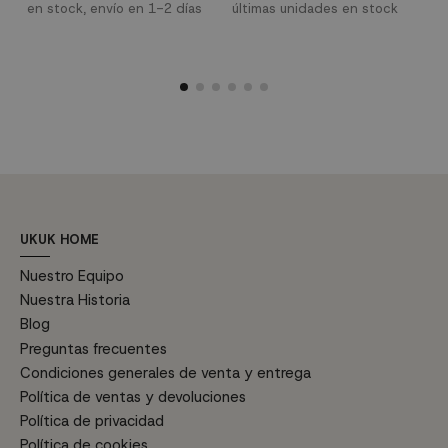
tanto en espacios públicos como
estos armarios con la cajonera
en stock, envío en 1-2 días
últimas unidades en stock
h
privados, aparentemente fría
para una mejor función y uso
m
e
pero combinándola con muebles
del mismo.
c
de madera conseguirás aportar
c
mayor calidez.
n
c
p
e
UKUK HOME
Nuestro Equipo
Nuestra Historia
Blog
Preguntas frecuentes
Condiciones generales de venta y entrega
Política de ventas y devoluciones
Política de privacidad
Política de cookies