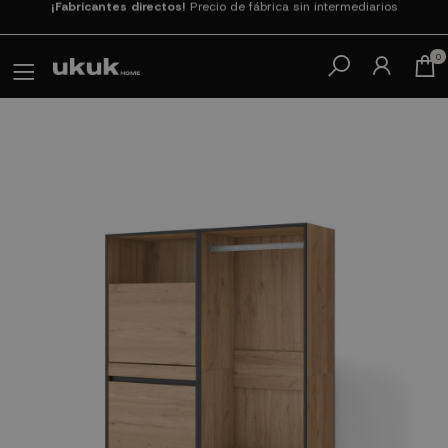
Paga en 3
cuotas SIN INTERESES con SeQura
0