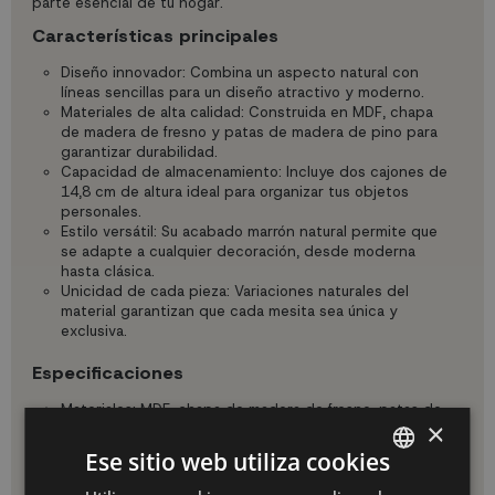
parte esencial de tu hogar.
Características principales
Diseño innovador: Combina un aspecto natural con
líneas sencillas para un diseño atractivo y moderno.
Materiales de alta calidad: Construida en MDF, chapa
de madera de fresno y patas de madera de pino para
garantizar durabilidad.
Capacidad de almacenamiento: Incluye dos cajones de
14,8 cm de altura ideal para organizar tus objetos
personales.
Estilo versátil: Su acabado marrón natural permite que
se adapte a cualquier decoración, desde moderna
hasta clásica.
Unicidad de cada pieza: Variaciones naturales del
material garantizan que cada mesita sea única y
exclusiva.
Especificaciones
Materiales: MDF, chapa de madera de fresno, patas de
×
madera de pino.
Dimensiones: 40 cm de ancho x 63 cm de alto x 34 cm
Ese sitio web utiliza cookies
de fondo.
Altura del cajón: 14,8 cm.
SPANISH