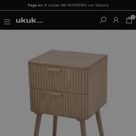
Paga en 3
cuotas SIN INTERESES con SeQura
0