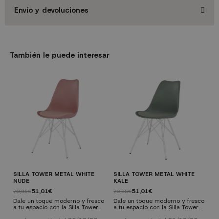
Envío y devoluciones
También le puede interesar
SILLA TOWER METAL WHITE
SILLA TOWER METAL WHITE
S
NUDE
KALE
N
51,01€
51,01€
70,85€
70,85€
7
Dale un toque moderno y fresco
Dale un toque moderno y fresco
D
a tu espacio con la Silla Tower
a tu espacio con la Silla Tower
a
Metal. Esta silla combina
Metal. Esta silla combina
M