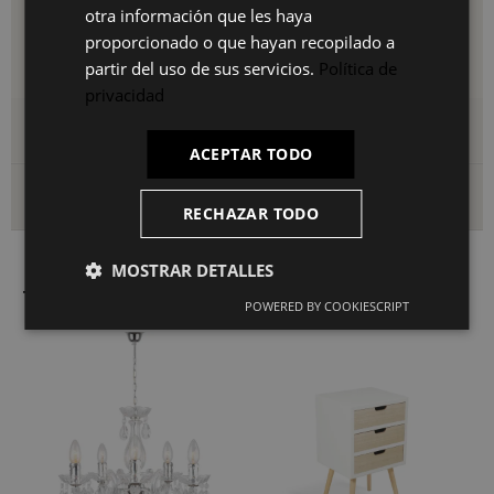
IT
otra información que les haya
Con instrucciones claras y todos los herrajes incluidos. Listo
proporcionado o que hayan recopilado a
para usar en poco tiempo, sin necesidad de herramientas
especializadas.
partir del uso de sus servicios.
Política de
privacidad
Detalles del producto
ACEPTAR TODO
Envío y devoluciones
RECHAZAR TODO
MOSTRAR DETALLES
También le puede interesar
POWERED BY COOKIESCRIPT