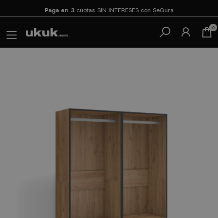
Paga en 3
cuotas SIN INTERESES con SeQura
0