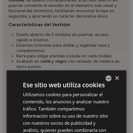
modular
de diseño contemporáneo. El acceso directo sin
puertas convierte el vestidor en el elemento más visual y
funcional del dormitorio, facilitando encontrar la ropa en
segundos y aportando un carácter decorativo único.
Características del Vestidor
Diseño abierto de 2 módulos sin puertas: acceso
rápido e intuitivo
Estantes interiores para doblar y organizar ropa y
complementos
Barra para colgar prendas incluida en cada módulo
Acabado en
roble y negro
con veteado de madera de
tacto poroso
Medidas totales:
120 x 35 x 145 cm
(Ancho x Fondo x
×
Alto)
Fabricado en
melamina de alta calidad
, resistente y
Ese sitio web utiliza cookies
duradera
Utilizamos cookies para personalizar el
SPANISH
Sistema Modular: Amplía a tu Medida
contenido, los anuncios y analizar nuestro
El diseño modular permite combinarlo con otros vestidores,
ES
tráfico. También compartimos
zapateros o módulos adicionales de la misma colección para
crear el espacio de almacenamiento exacto que necesitas.
PT
información sobre su uso de nuestro sitio
Perfectamente adaptable a habitaciones de matrimonio,
con nuestros socios de publicidad y
FR
juveniles o cuartos de vestir independientes.
análisis, quienes pueden combinarla con
Montaje Sencillo