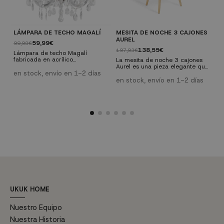
LÁMPARA DE TECHO MAGALÍ
MESITA DE NOCHE 3 CAJONES
A
AUREL
C
59,99€
99,98€
138,55€
197,93€
3
Lámpara de techo Magalí
fabricada en acrílico
La mesita de noche 3 cajones
R
transparente y acero cromado.
Aurel es una pieza elegante que
a
Consta de 5 puntos de luz y
en stock, envío en 1-2 días
hará de tu dormitorio un lugar
y
funciona con 5 bombillas de
más acogedor gracias a la
C
en stock, envío en 1-2 días
ú
casquillo E-14 para un máximo
combinación de la madera y el
p
de 40W (no incluidas)
color blanco. Esta mesita de
s
noche de estilo nórdico te
t
cautivará por su diseño y por su
e
precio que, sin duda, no podrás
c
encontrar más bajo.
b
i
p
UKUK HOME
Nuestro Equipo
Nuestra Historia