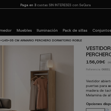
Paga en 3
cuotas SIN INTERESES con SeQura
omedor
Muebles
Iluminación
Pack de sillas
Conjuntos
0X145X35 CM ARMARIO PERCHERO DORMITORIO ROBLE
VESTIDOR
PERCHERO
156,09€
26
Referencia
06831
Vestidor abier
puertas para
a
madera de tac
Melamina de alt
Opciones disp