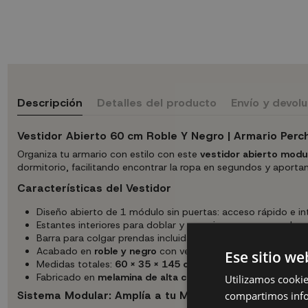
Descripción
Detalles del producto
Envío y devol
Vestidor Abierto 60 cm Roble Y Negro | Armario Perc
Organiza tu armario con estilo con este
vestidor abierto modu
dormitorio, facilitando encontrar la ropa en segundos y aporta
Características del Vestidor
Diseño abierto de 1 módulo sin puertas: acceso rápido e int
Estantes interiores para doblar y organizar ropa y comple
Barra para colgar prendas incluida en cada módulo
Acabado en
roble y negro
con veteado de madera de tact
Ese sitio we
Medidas totales:
60 x 35 x 145 cm
(Ancho x Fondo x Alto)
Fabricado en
melamina de alta calidad
, resistente y durade
Utilizamos cookie
Sistema Modular: Amplía a tu Medida
compartimos infor