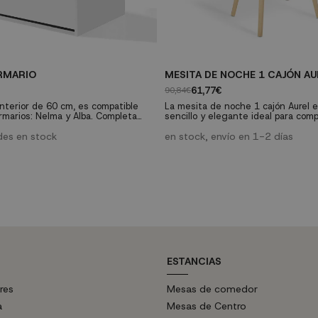
RMARIO
MESITA DE NOCHE 1 CAJÓN AU
61,77€
90,84€
interior de 60 cm, es compatible
La mesita de noche 1 cajón Aurel 
rmarios: Nelma y Alba. Completa
sencillo y elegante ideal para comp
 con la cajonera para una mejor
decoración de tu dormitorio. Se tr
el mismo.
des en stock
mesita de noche de estilo nórdico 
en stock, envío en 1-2 días
diseño, colores y materiales es ca
con casi la mayoría de los muebles 
ESTANCIAS
res
Mesas de comedor
a
Mesas de Centro