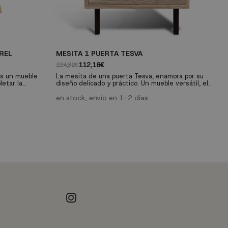
REL
MESITA 1 PUERTA TESVA
A
112,16€
224,32€
34
es un mueble
La mesita de una puerta Tesva, enamora por su
R
letar la
diseño delicado y práctico. Un mueble versátil, el
el
ata de una
cual nos ofrece un diseño actual y una buena
Es
que por su
capacidad de almacenaje.
en stock, envío en 1-2 días
un
ú
paz de combinar
pe
de dormitorio.
ca
im