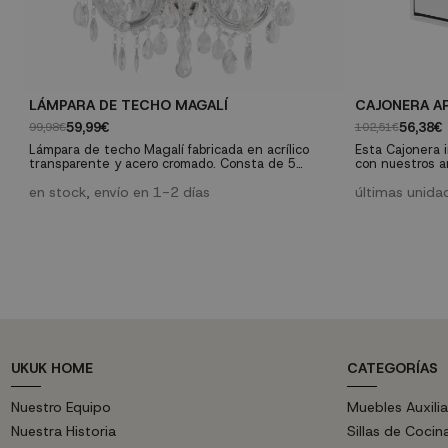
LÁMPARA DE TECHO MAGALÍ
CAJONERA A
59,99€
56,38€
99,98€
102,51€
Lámpara de techo Magalí fabricada en acrílico
Esta Cajonera 
transparente y acero cromado. Consta de 5
con nuestros a
puntos de luz y funciona con 5 bombillas de
estos armarios
casquillo E-14 para un máximo de 40W (no
en stock, envío en 1-2 días
función y uso d
últimas unida
incluidas)
UKUK HOME
CATEGORÍAS
Nuestro Equipo
Muebles Auxilia
Nuestra Historia
Sillas de Cocin