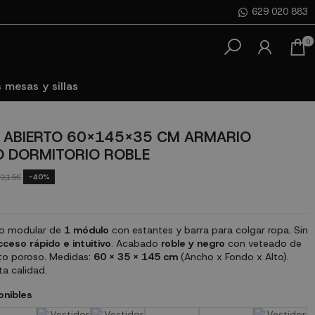
629 020 883
0
 mesas y sillas
 ABIERTO 60X145X35 CM ARMARIO
 DORMITORIO ROBLE
-40%
0,15€
to modular de
1 módulo
con estantes y barra para colgar ropa. Sin
cceso rápido e intuitivo
. Acabado
roble y negro
con veteado de
to poroso. Medidas:
60 x 35 x 145 cm
(Ancho x Fondo x Alto).
a calidad.
onibles