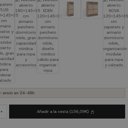
- envío en 24-48h
Añadir a la cesta
(156,09€)
+