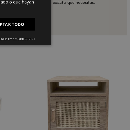
onado o que hayan
 espacio de almacenamiento exacto que necesitas.
PT
FR
PTAR TODO
as.
IT
RED BY COOKIESCRIPT