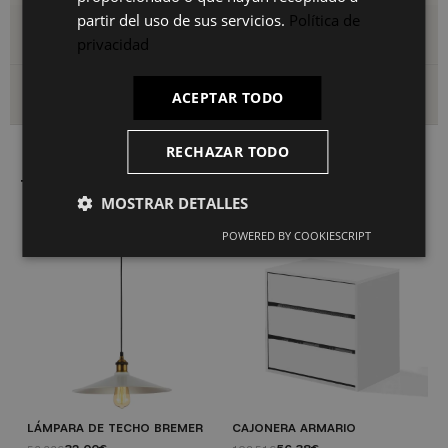
partir del uso de sus servicios.
Política de
Detalles del producto
privacidad
Envío y devoluciones
ACEPTAR TODO
RECHAZAR TODO
También le puede interesar
MOSTRAR DETALLES
POWERED BY COOKIESCRIPT
LÁMPARA DE TECHO BREMER
CAJONERA ARMARIO
M
A