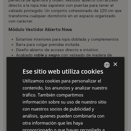
perfecta de apertura y orden: vestidor abierto con acceso
directo a la ropa más zapatero con puertas para tener el
calzado protegido. Un conjunto cohesionado de 120 cm que
transforma cualquier dormitorio en un espacio organizado
con carácter.
Módulo Vestidor Abierto Nova
Estantes interiores para ropa doblada y complementos
Barra para colgar prendas incluida
Diseño abierto de acceso directo e intuitivo
Acabado
roble y negro
con veteado de madera de
tacto poroso
×
Módulo Zapatero
Ese sitio web utiliza cookies
2 compartimentos con
puertas abatibles
Utilizamos cookies para personalizar el
SPANISH
Estantes para zapatos, botas y complementos
contenido, los anuncios y analizar nuestro
Capacidad para
10 pares de zapatos
ES
aproximadamente
tráfico. También compartimos
Melamina de alta calidad, resistente y duradera
PT
información sobre su uso de nuestro sitio
Conjunto Nova: 120 x 35 x 145 cm
con nuestros socios de publicidad y
FR
Fabricado en melamina de alta calidad. El acabado roble y
análisis, quienes pueden combinarla con
negro del conjunto Nova es tendencia en decoración actual,
IT
otra información que les haya
ideal para estilos nórdicos, industriales y contemporáneos.
proporcionado o que hayan recopilado a