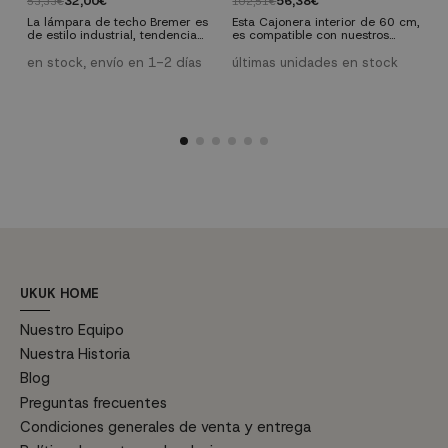
32,00€
56,38€
53,33€
102,51€
1
La lámpara de techo Bremer es
Esta Cajonera interior de 60 cm,
de estilo industrial, tendencia
es compatible con nuestros
L
que cada día tiene más auge
armarios: Nelma y Alba. Completa
A
tanto en espacios públicos como
estos armarios con la cajonera
en stock, envío en 1-2 días
últimas unidades en stock
h
privados, aparentemente fría
para una mejor función y uso
m
e
pero combinándola con muebles
del mismo.
c
de madera conseguirás aportar
c
mayor calidez.
n
c
p
e
UKUK HOME
Nuestro Equipo
Nuestra Historia
Blog
Preguntas frecuentes
Condiciones generales de venta y entrega