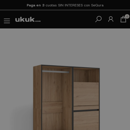
Paga en 3
cuotas SIN INTERESES con SeQura
0