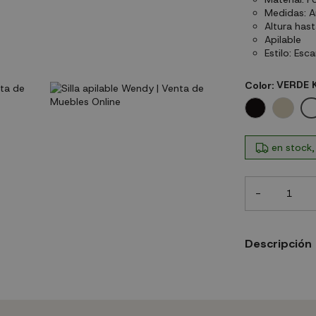
Medidas: A
Altura hast
Apilable
Estilo: Esc
Color:
VERDE 
NEGRO
ARENA
en stock,
-
Descripción