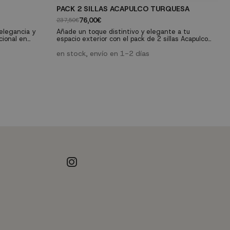
PACK 2 SILLAS ACAPULCO TURQUESA
P
76,00€
237,50€
23
 elegancia y
Añade un toque distintivo y elegante a tu
Añ
cional en
espacio exterior con el pack de 2 sillas Acapulco
es
cilidad de
turquesa. Inspiradas en el icónico diseño
ve
patas metálicas
mexicano, estas sillas combinan sofisticación y
en stock, envío en 1-2 días
me
e
a. Con
comodidad para crear un ambiente acogedor en
c
e asiento
tu terraza o jardín. Características técnicas:
tu te
ción perfecta
Dimensiones: Ancho 70,5 cm, Altura 84 cm
D
Profundidad del asiento 91 cm, Altura...
Pr