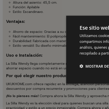
Altura del asiento: 45,5 cm.
Función: Apilable
Estilo: Escandinavo.
Ventajas:
Ese sitio we
Ahorro de espacio: Gracias a su diseño apilable, es ideal p
Utilizamos cookie
Fácil mantenimiento: El polipropileno es un material fácil de 
compartimos infor
Durabilidad: Fabricada con materiales de alta calidad, la Sil
Estilo versátil: Su diseño minimalista y escandinavo se ad
análisis, quiene
recopilado a parti
Uso e Instalación:
La Silla Wendy llega completamente montada, lista para ser util
MOSTRAR DE
ahorrar espacio cuando no está en uso, haciendo que su almacen
Por qué elegir nuestro producto:
UKUKHOME.com ofrece rapidez en la entrega, atención personaliz
descuentos por compra recurrente y promociones para clientes 
¡No lo pienses más!
Compra ahora la Silla Wendy y aprovecha nu
La Silla Wendy es la elección ideal para quienes buscan una sill
practicidad y estilo a un precio inmejorable. Compra ahora y 