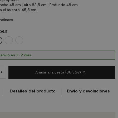
ncho 45 cm | Alto 82,5 cm | Profundo 48 cm.
a el asiento: 45,5 cm
andinavo.
KALE
VERDE KALE
ROSA PALO
BLANCO
 envío en 1-2 días
Añadir a la cesta
(38,35€)
+
Detalles del producto
Envío y devoluciones