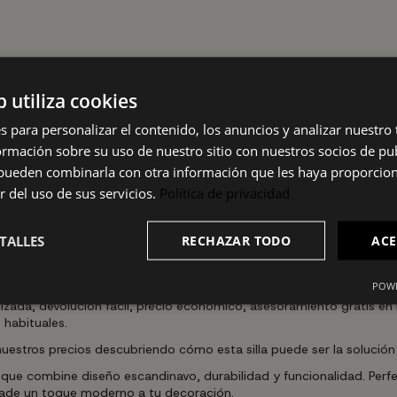
b utiliza cookies
ara espacios pequeños o negocios que necesitan reorganizar su mobil
s para personalizar el contenido, los anuncios y analizar nuestro
limpiar, lo que hace que esta silla sea perfecta para el uso diario.
mación sobre su uso de nuestro sitio con nuestros socios de pub
la Wendy está diseñada para resistir el desgaste del uso diario.
apta a cualquier tipo de decoración, tanto en hogares como en negoc
s pueden combinarla con otra información que les haya proporci
r del uso de sus servicios.
Política de privacidad
izada. Gracias a su diseño ligero, puedes moverla fácilmente por tu
TALLES
RECHAZAR TODO
ACE
amiento sea sencillo y eficiente.
POWE
ada, devolución fácil, precio económico, asesoramiento gratis en l
habituales.
estros precios descubriendo cómo esta silla puede ser la solución
a que combine diseño escandinavo, durabilidad y funcionalidad. Perfec
añade un toque moderno a tu decoración.