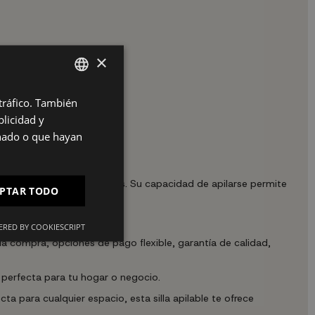
×
iario con frecuencia.
 tráfico. También
SPANISH
licidad y
ES
ios.
onado o que hayan
PT
FR
 espacio según lo necesites. Su capacidad de apilarse permite
PTAR TODO
IT
RED BY COOKIESCRIPT
a compra, opciones de pago flexible, garantía de calidad,
 perfecta para tu hogar o negocio.
ta para cualquier espacio, esta silla apilable te ofrece