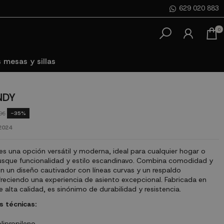
629 020 883
0
 mesas y sillas
NDY
-35%
0€
2024
es una opción versátil y moderna, ideal para cualquier hogar o
sque funcionalidad y estilo escandinavo. Combina comodidad y
en un diseño cautivador con líneas curvas y un respaldo
reciendo una experiencia de asiento excepcional. Fabricada en
e alta calidad, es sinónimo de durabilidad y resistencia.
s técnicas:
olipropileno