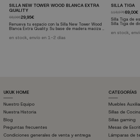
SILLA NEW TOWER WOOD BLANCA EXTRA
SILLA TIGA
QUALITY
69,00€
118,97€
29,95€
68,06€
Silla Tiga de e
Silla Tiga de d
Renueva tu espacio con la Silla New Tower Wood
estructura de 
Blanca Extra Quality. Su base de madera maciza y
color blanco, i
en stock, env
su asiento ergonómico en polipropileno blanco
Medidas: Ancho
ofrecen durabilidad y confort excepcionales, es
en stock, envío en 1-2 días
cm.
perfecta para cualquier ambiente del hogar.
Además, su fácil montaje y versatilidad la
convierten en una elección ideal para estilos
decorativos modernos o nórdicos....
UKUK HOME
CATEGORÍAS
Nuestro Equipo
Muebles Auxilia
Nuestra Historia
Sillas de Cocin
Blog
Sillas gaming
Preguntas frecuentes
Mesas de Escri
Condiciones generales de venta y entrega
Lámparas de t