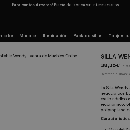
Paga en 3
cuotas SIN INTERESES con SeQura
omedor
Muebles
Iluminación
Pack de sillas
Conjuntos
SILLA WE
38,35€
59,0
Referencia
06451
La Silla Wendy 
negocio que bu
estilo nórdico 
ergonómico, of
polipropileno d
Característica
Material: P