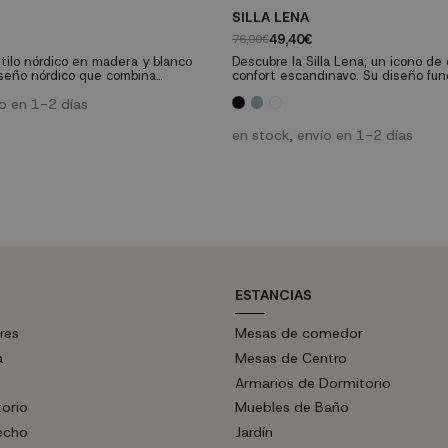
SILLA LENA
49,40€
76,00€
stilo nórdico en madera y blanco
Descubre la Silla Lena; un icono de
iseño nórdico que combina
confort escandinavo. Su diseño fun
madera con asiento y respaldo en
polipropileno ofrece durabilidad y fa
deal para cocinas y comedores.
ío en 1-2 días
mantenimiento, mientras que sus 
 48 cm x Fondo 51 cm x Alto 79
garantizan estabilidad y resistenci
dimensiones ideales y una altura d
en stock, envío en 1-2 días
ergonómica, la Silla Lena es la elec
para cualquier espacio, desde...
ESTANCIAS
res
Mesas de comedor
a
Mesas de Centro
Armarios de Dormitorio
torio
Muebles de Baño
echo
Jardín