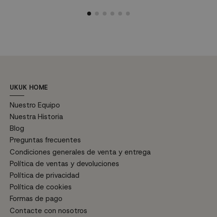
comodidad para crear un
comodidad para crear un
c
ambiente acogedor en tu
ambiente acogedor en tu
a
terraza o jardín. Características
terraza o jardín. Características
ter
técnicas: Dimensiones: Ancho
técnicas: Dimensiones: Ancho
técni
70,5 cm, Altura 84 cm
70,5 cm, Altura 84 cm
7
Profundidad del asiento 91 cm,
Profundidad del asiento 91 cm,
P
Altura...
Altura...
UKUK HOME
Nuestro Equipo
Nuestra Historia
Blog
Preguntas frecuentes
Condiciones generales de venta y entrega
Política de ventas y devoluciones
Política de privacidad
Política de cookies
Formas de pago
Contacte con nosotros