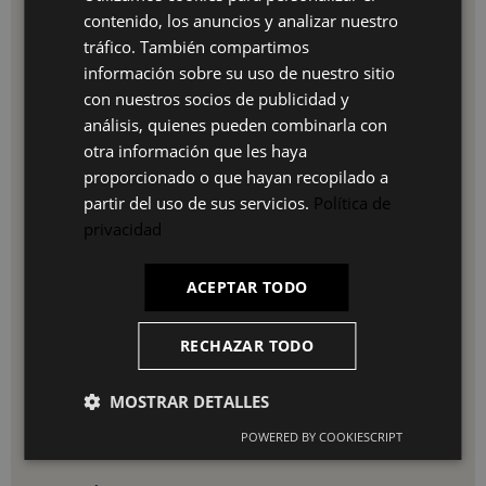
contenido, los anuncios y analizar nuestro
ES
Ventajas:
tráfico. También compartimos
PT
información sobre su uso de nuestro sitio
Confort superior: Reposabrazos y diseño ergonómico
con nuestros socios de publicidad y
para una experiencia de asiento agradable.
FR
Estética natural: Mejora el atractivo visual de cualquier
análisis, quienes pueden combinarla con
espacio con su diseño sofisticado y color arena.
IT
otra información que les haya
Durabilidad garantizada: Construcción robusta que
proporcionado o que hayan recopilado a
resiste el uso diario y las inclemencias del tiempo.
Versatilidad en el uso: Perfecta para diversas
partir del uso de sus servicios.
Política de
configuraciones, desde jardines hasta comedores.
privacidad
Fácil de limpiar: Materiales que permiten un
mantenimiento sencillo con un paño húmedo.
ACEPTAR TODO
Uso e instalación:
La Silla con Reposabrazos Maracay Arena es fácil de
RECHAZAR TODO
usar y mantener, asegurando una experiencia de
usuario satisfactoria:
Colocación: Ubica la silla en el espacio que desees
MOSTRAR DETALLES
realzar con su diseño.
Mantenimiento: Limpia con un paño suave y húmedo
POWERED BY COOKIESCRIPT
para mantener su acabado impecable.