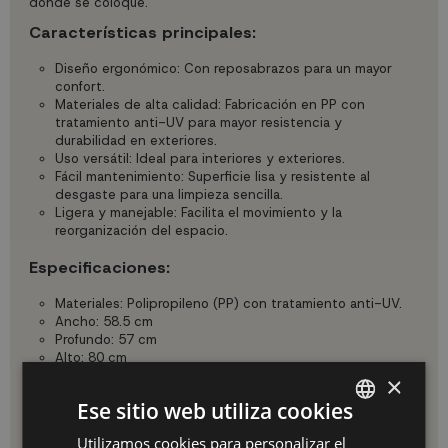
donde se coloque.
Características principales:
Diseño ergonómico: Con reposabrazos para un mayor
confort.
Materiales de alta calidad: Fabricación en PP con
tratamiento anti-UV para mayor resistencia y
durabilidad en exteriores.
Uso versátil: Ideal para interiores y exteriores.
Fácil mantenimiento: Superficie lisa y resistente al
desgaste para una limpieza sencilla.
Ligera y manejable: Facilita el movimiento y la
reorganización del espacio.
Especificaciones:
Materiales: Polipropileno (PP) con tratamiento anti-UV.
Ancho: 58.5 cm
Profundo: 57 cm
Alto: 80 cm
Altura hasta asiento: 45.5 cm
×
Anchura asiento: 44.5 cm
Ese sitio web utiliza cookies
Color: Arena.
Peso Neto (N.W.): 5.2 kg.
Utilizamos cookies para personalizar el
SPANISH
Estilo: Adaptable a diferentes ambientes decorativos.