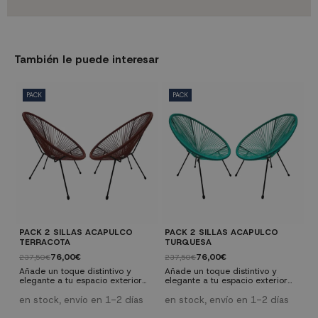
También le puede interesar
PACK
PACK
PACK 2 SILLAS ACAPULCO
PACK 2 SILLAS ACAPULCO
P
TERRACOTA
TURQUESA
V
76,00€
76,00€
237,50€
237,50€
2
Añade un toque distintivo y
Añade un toque distintivo y
A
elegante a tu espacio exterior
elegante a tu espacio exterior
e
con el pack de 2 sillas Acapulco
con el pack de 2 sillas Acapulco
c
terracota. Inspiradas en el
turquesa. Inspiradas en el
v
en stock, envío en 1-2 días
en stock, envío en 1-2 días
e
icónico diseño mexicano, estas
icónico diseño mexicano, estas
i
sillas combinan sofisticación y
sillas combinan sofisticación y
s