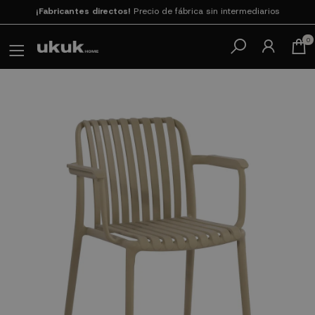
Paga en 3
cuotas SIN INTERESES con SeQura
0