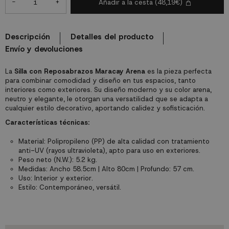
-
+
Añadir a la cesta
(48,19€)
Descripción
Detalles del producto
Envío y devoluciones
La
Silla con Reposabrazos Maracay Arena
es la pieza perfecta
para combinar comodidad y diseño en tus espacios, tanto
interiores como exteriores. Su diseño moderno y su color arena,
neutro y elegante, le otorgan una versatilidad que se adapta a
cualquier estilo decorativo, aportando calidez y sofisticación.
Características técnicas:
Material: Polipropileno (PP) de alta calidad con tratamiento
anti-UV (rayos ultravioleta), apto para uso en exteriores.
Peso neto (N.W.): 5.2 kg.
Medidas: Ancho 58.5cm | Alto 80cm | Profundo: 57 cm.
Uso: Interior y exterior.
Estilo: Contemporáneo, versátil.